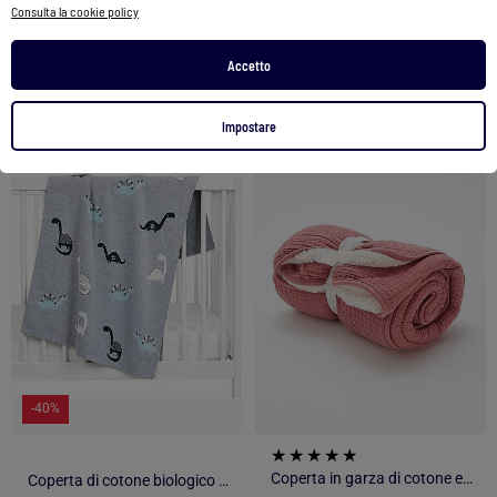
Consulta la cookie policy
Vedi prodotto
Vedi prodotto
Accetto
Impostare
1
/
5
1
/
4
-40%
Coperta in garza di cotone e pile
Coperta di cotone biologico per bambini, dinosauro | SEVIRA KIDS