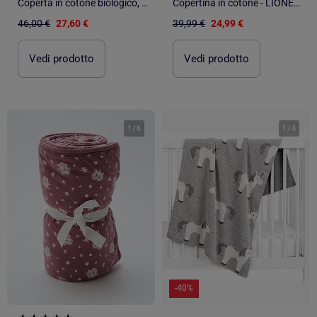
Coperta in cotone biologico, fenicottero rosa | SEVIRA KIDS
Copertina in cotone - LIONELO - 70 x 100 cm - 100% cotone - 280 g/m²
46,00 €
27,60 €
39,99 €
24,99 €
Vedi prodotto
Vedi prodotto
1
/
6
1
/
4
-40%