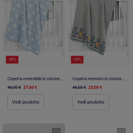
-40%
-50%
Coperta reversibile in cotone biologico gots, stelle | SEVIRA KIDS
Coperta neonato in cotone biologico gots | SEVIRA KIDS
46,00 €
27,60 €
46,00 €
23,00 €
Vedi prodotto
Vedi prodotto
1
/
4
1
/
5