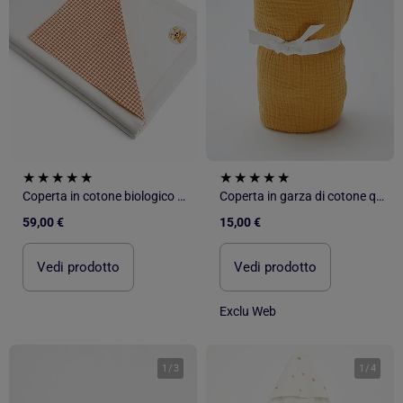
Coperta in cotone biologico Rex
Coperta in garza di cotone quadrato neonato in garza di cotone
59,00 €
15,00 €
Vedi prodotto
Vedi prodotto
Exclu Web
1
/
3
1
/
4