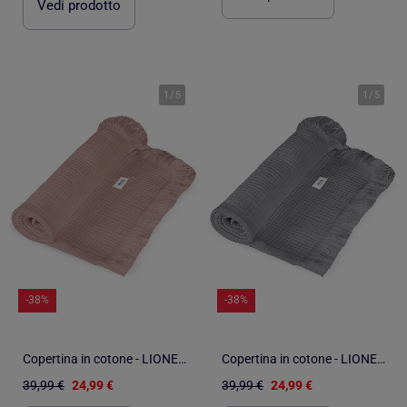
Vedi prodotto
1
/
5
1
/
5
-38%
-38%
Copertina in cotone - LIONELO - 70 x 100 cm - 100% cotone - 280 g/m²
Copertina in cotone - LIONELO - 70 x 100 cm - 100% cotone - 280 g/m²
39,99 €
24,99 €
39,99 €
24,99 €