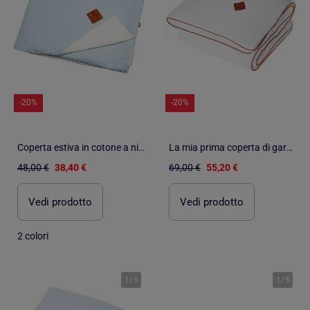
-20%
-20%
Coperta estiva in cotone a nido d'ape | SEVIRA KIDS
La mia prima coperta di garza di cotone, jeanne | SEVIRA KIDS
48,00 €
38,40 €
69,00 €
55,20 €
Vedi prodotto
Vedi prodotto
2 colori
1
/
5
1
/
5