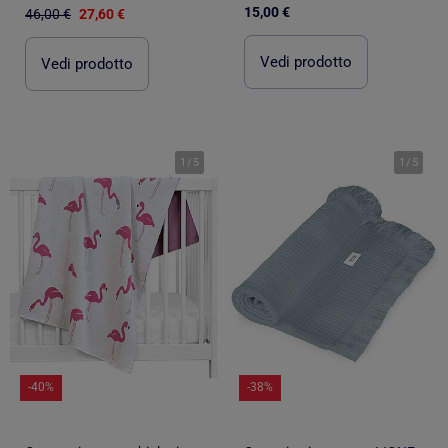
15,00 €
46,00 €
27,60 €
Vedi prodotto
Vedi prodotto
1
/
5
1
/
5
-40%
-38%