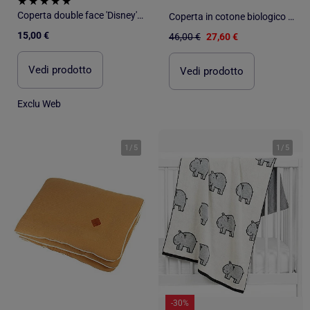
Coperta double face 'Disney' 'Marie' in jersey di cotone 80x100 cm
Coperta in cotone biologico gots, unicorno | SEVIRA KIDS
15,00 €
46,00 €
27,60 €
Vedi prodotto
Vedi prodotto
Exclu Web
1
/
5
1
/
5
-30%