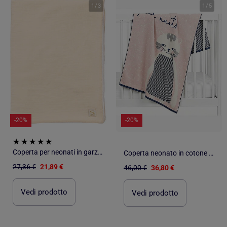
1
/
3
1
/
5
-20%
-20%
Coperta per neonati in garza di cotone e - SAUTHON
Coperta neonato in cotone biologico certificato gots | SEVIRA KIDS
27,36 €
21,89 €
46,00 €
36,80 €
Vedi prodotto
Vedi prodotto