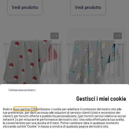
Vedi prodotto
Vedi prodotto
1
/
5
1
/
5
Continua senza accettare x
Gestisci i miei cookie
-40%
-30%
Kiabi e i
suoi partner (29)
utilizzano i cookie per adattare il contenuto del nostro sito alle
tue preferenze, per darti accesso alle soluzioni di servizio clienti (chat e recensioni dei
clienti), per fornirti offerte e pubblicità personalizzate, [per fornirti servizi relativi ai social
Coperta di cotone biologico per bambini, fungo | SEVIRA KIDS
Coperta di cotone biologico per bambini, toucan | SEVIRA KIDS
network ] o per misurare le performance del nostro sito. Una volta effettuata la tua scelta,
la conserveremo per una durata di 6 mesi. Potrai cambiare idea in qualsiasi momento
cliccando sul link "Cookie" in basso a sinistra di qualsiasi pagina del nostro sito.
46,00 €
27,60 €
46,00 €
32,20 €