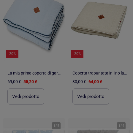
-20%
-20%
La mia prima coperta di garza di cotone, jeanne | SEVIRA KIDS
Coperta trapuntata in lino lavato per bambini | SEVIRA KIDS
69,00 €
55,20 €
80,00 €
64,00 €
Vedi prodotto
Vedi prodotto
1
/
5
1
/
4