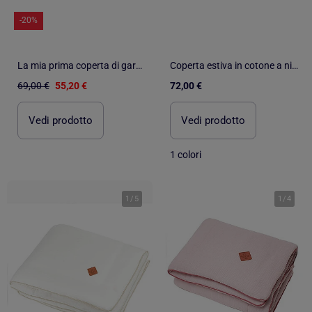
-20%
La mia prima coperta di garza di cotone, jeanne | SEVIRA KIDS
Coperta estiva in cotone a nido d'ape | SEVIRA KIDS
69,00 €
55,20 €
72,00 €
Vedi prodotto
Vedi prodotto
1 colori
1
/
5
1
/
4