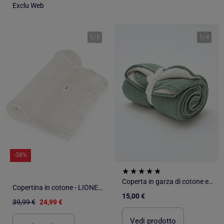
Exclu Web
1
/
5
1
/
4
-38%
Coperta in garza di cotone e pile
Copertina in cotone - LIONELO - 70 x 100 cm - 100% cotone - 280 g/m²
15,00 €
39,99 €
24,99 €
Vedi prodotto