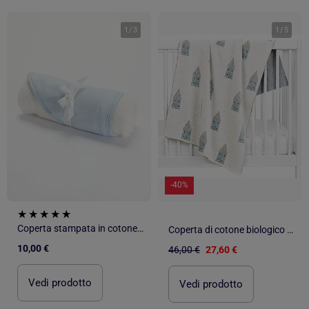
1
/
3
1
/
5
-40%
Coperta stampata in cotone jersey e pile
Coperta di cotone biologico per bambini, case | SEVIRA KIDS
10,00 €
46,00 €
27,60 €
Vedi prodotto
Vedi prodotto