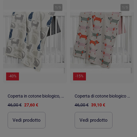
1
/
5
1
/
5
-40%
-15%
Coperta in cotone biologico, gatto | SEVIRA KIDS
Coperta di cotone biologico per bambini, teckel | SEVIRA KIDS
46,00 €
27,60 €
46,00 €
39,10 €
Vedi prodotto
Vedi prodotto