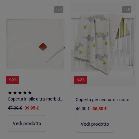
1
/
4
1
/
5
-15%
-20%
Coperta in pile ultra-morbido 100% cotone | SEVIRA KIDS
Coperta per neonato in cotone biologico gots | SEVIRA KIDS
47,00 €
39,95 €
46,00 €
36,80 €
Vedi prodotto
Vedi prodotto