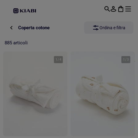
Passa al contenuto principale
Coperta cotone
Ordina e filtra
885 articoli
1
/
4
1
/
3