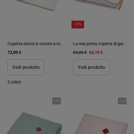
-10%
Coperta estiva in cotone a nido d'ape | SEVIRA KIDS
La mia prima coperta di garza di cotone, jeanne | SEVIRA KIDS
72,00 €
69,00 €
62,10 €
Vedi prodotto
Vedi prodotto
2 colori
1
/
5
1
/
3