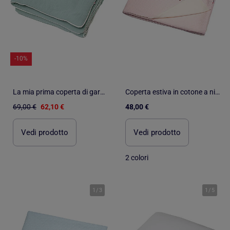
-10%
La mia prima coperta di garza di cotone, jeanne | SEVIRA KIDS
Coperta estiva in cotone a nido d'ape | SEVIRA KIDS
69,00 €
62,10 €
48,00 €
Vedi prodotto
Vedi prodotto
2 colori
1
/
3
1
/
5