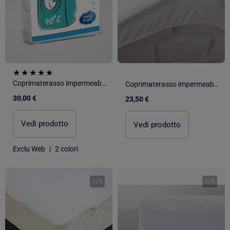
Coprimaterasso impermeabile
Coprimaterasso impermeabile con lenzuolo con angoli HYGIENA KID
30,00 €
23,50 €
Vedi prodotto
Vedi prodotto
Exclu Web
|
2 colori
1
/
5
1
/
5