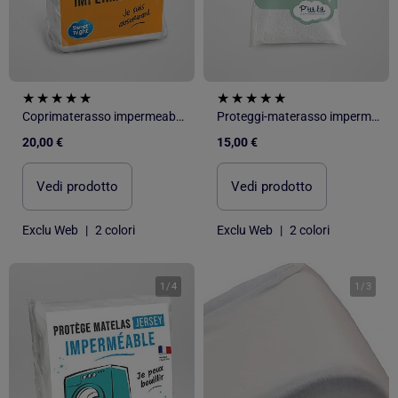
Coprimaterasso impermeabile in spugna
Proteggi-materasso impermeabile per bebè
20,00 €
15,00 €
Vedi prodotto
Vedi prodotto
Exclu Web
|
2 colori
Exclu Web
|
2 colori
1
/
4
1
/
3