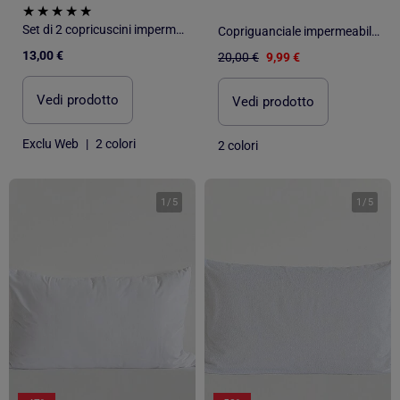
Set di 2 copricuscini impermeabili
Copriguanciale impermeabile Rizo algodón "Happyfriday
13,00 €
20,00 €
9,99 €
Vedi prodotto
Vedi prodotto
Exclu Web
|
2 colori
2 colori
1
/
5
1
/
5