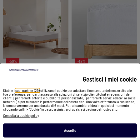
-50%
-48%
Continua senza accettare x
Gestisci i miei cookie
Coprimaterasso impermeabile in spugna per culla, 100% cotone, elasticizzato - Gamusi.
Coprimaterasso impermeabile Rizo algodón "Happyfriday
Kiabi e i
suoi partner (29)
utilizzano i cookie per adattare il contenuto del nostro sito alle
32,00 €
15,99 €
27,00 €
13,99 €
tue preferenze, per darti accesso alle soluzioni di servizio clienti (chat e recensioni dei
clienti), per fornirti offerte e pubblicità personalizzate, [per fornirti servizi relativi ai social
network ] o per misurare le performance del nostro sito. Una volta effettuata la tua scelta,
la conserveremo per una durata di 6 mesi. Potrai cambiare idea in qualsiasi momento
Vedi prodotto
Vedi prodotto
cliccando sul link "Cookie" in basso a sinistra di qualsiasi pagina del nostro sito.
Consulta la cookie policy
2 colori
Accetto