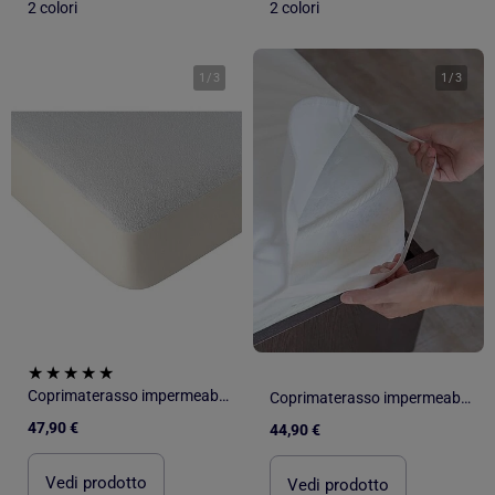
2 colori
2 colori
1
/
3
1
/
3
Coprimaterasso impermeabile con membrana traspirante SILENZIO
Coprimaterasso impermeabile in PVC con elastici agli angoli HYGIENA PLATEAU
47,90 €
44,90 €
Vedi prodotto
Vedi prodotto