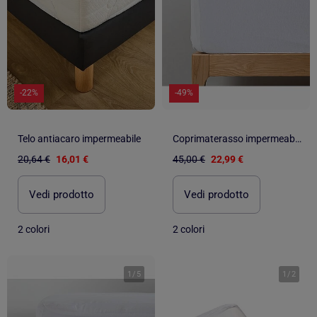
-22%
-49%
Telo antiacaro impermeabile
Coprimaterasso impermeabile Jersey algodón "Happyfriday
20,64 €
16,01 €
45,00 €
22,99 €
Vedi prodotto
Vedi prodotto
2 colori
2 colori
1
/
5
1
/
2