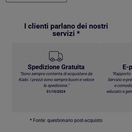
Torna al contenuto principale
I clienti parlano dei nostri
servizi *
Spedizione Gratuita
E-p
"Sono sempre contenta di acquistare da
"Rapporto 
Kiabi. I prezzi sono sempre buoni e veloce
Servizio e-p
la spedizione."
e comodis
educato e gen
01/10/2024
* Fonte: questionario post-acquisto