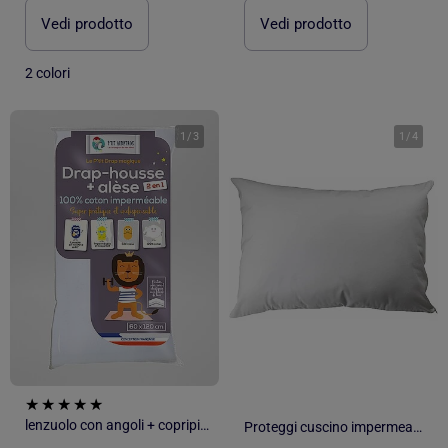
Vedi prodotto
Vedi prodotto
2 colori
1
/
3
1
/
4
lenzuolo con angoli + copripiumone 2 in 1 'P'tit Albatros'
Proteggi cuscino impermeabile PROTEGGI