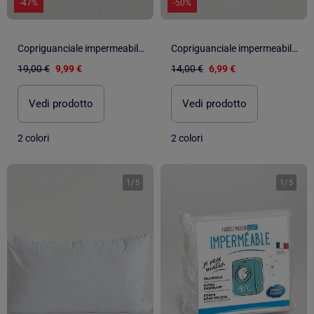
-47%
-50%
Copriguanciale impermeabile Jersey algodón "Happyfriday
Copriguanciale impermeabile Rizo algodón "Happyfriday
19,00 €
9,99 €
14,00 €
6,99 €
Vedi prodotto
Vedi prodotto
2 colori
2 colori
1
/
5
1
/
5