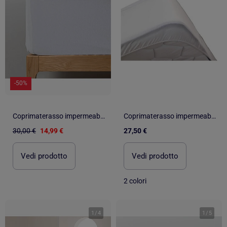
-50%
Coprimaterasso impermeabile Jersey algodón "Happyfriday
Coprimaterasso impermeabile per bambini SILENCE KID
30,00 €
14,99 €
27,50 €
Vedi prodotto
Vedi prodotto
2 colori
1
/
4
1
/
5