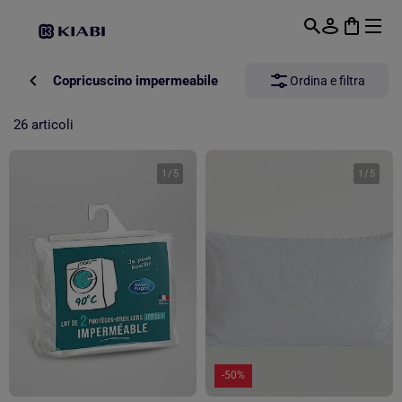
Passa al contenuto principale
Copricuscino impermeabile
Ordina e filtra
26 articoli
1
/
5
1
/
5
-50%