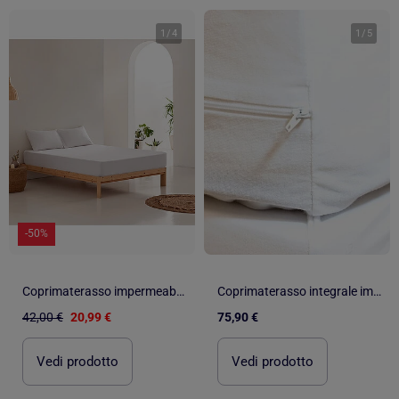
1
/
4
1
/
5
-50%
Coprimaterasso impermeabile in spugna, 100% cotone, elasticizzato, altezza 30 cm - Gamusi.
Coprimaterasso integrale impermeabile e traspirante INTEGRAL
42,00 €
20,99 €
75,90 €
Vedi prodotto
Vedi prodotto