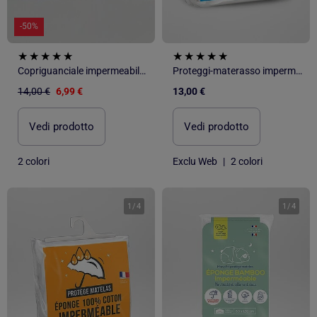
-50%
Copriguanciale impermeabile Jersey algodón "Happyfriday
Proteggi-materasso impermeabile per bebè
14,00 €
6,99 €
13,00 €
Vedi prodotto
Vedi prodotto
2 colori
Exclu Web
|
2 colori
1
/
4
1
/
4