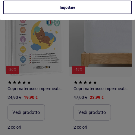
1
/
5
1
/
5
Impostare
-20%
-49%
Coprimaterasso impermeabile per neonati 90X190 | SUPERBE BEBE
Coprimaterasso impermeabile Rizo algodón "Happyfriday
24,90 €
19,90 €
47,00 €
23,99 €
Vedi prodotto
Vedi prodotto
2 colori
2 colori