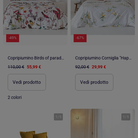
-49%
-67%
Copripiumino Birds of paradise "Happyfriday
Copripiumino Corniglia "Happyfriday
110,00 €
55,99 €
92,00 €
29,99 €
Vedi prodotto
Vedi prodotto
2 colori
1
/
5
1
/
5