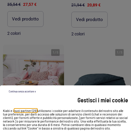
35,54 €
27,57 €
21,94 €
20,89 €
Vedi prodotto
Vedi prodotto
2 colori
2 colori
1
/
5
1
/
5
Continua senza accettare x
Gestisci i miei cookie
Kiabi e i
suoi partner (29)
utilizzano i cookie per adattare il contenuto del nostro sito alle
tue preferenze, per darti accesso alle soluzioni di servizio clienti (chat e recensioni dei
clienti), per fornirti offerte e pubblicità personalizzate, [per fornirti servizi relativi ai social
-49%
-5%
network ] o per misurare le performance del nostro sito. Una volta effettuata la tua scelta,
la conserveremo per una durata di 6 mesi. Potrai cambiare idea in qualsiasi momento
cliccando sul link "Cookie" in basso a sinistra di qualsiasi pagina del nostro sito.