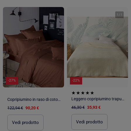
1
/
3
1
/
1
-27%
-22%
Leggero copripiumino trapuntato
Copripiumino in raso di cotone tinta unita
46,30 €
35,93 €
122,94 €
90,20 €
Vedi prodotto
Vedi prodotto