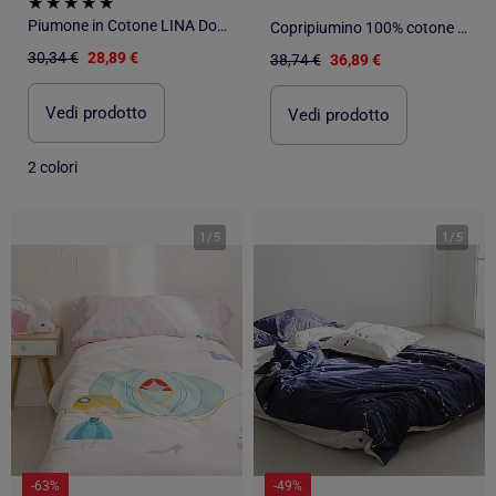
Piumone in Cotone LINA Douceur d'Intérieur
Copripiumino 100% cotone percalle ORIGINE
30,34 €
28,89 €
38,74 €
36,89 €
Vedi prodotto
Vedi prodotto
2 colori
1
/
5
1
/
5
-63%
-49%