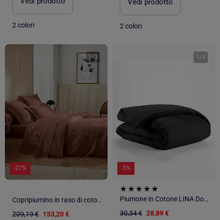
Vedi prodotto
Vedi prodotto
2 colori
2 colori
1
/
3
1
/
4
-27%
-5%
Piumone in Cotone LINA Douceur d'Intérieur
Copripiumino in raso di cotone a righe tono su tono
30,34 €
28,89 €
209,19 €
153,20 €