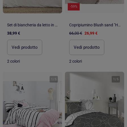
-59%
Set di biancheria da letto in microfibra leopardata 3 pezzi, copertina + federe
Copripiumino Blush sand "Happyfriday
38,99 €
66,00 €
26,99 €
Vedi prodotto
Vedi prodotto
2 colori
2 colori
1
/
5
1
/
5