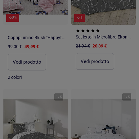
-50%
-5%
Set letto in Microfibra Elton Douceur d'Intérieur
Copripiumino Blush "Happyfriday
21,94 €
20,89 €
99,00 €
49,99 €
Vedi prodotto
Vedi prodotto
2 colori
1
/
5
1
/
5