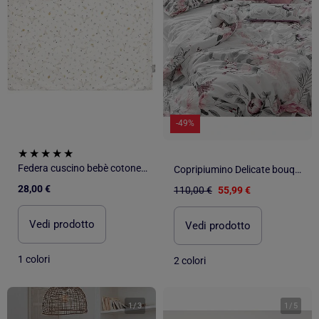
-49%
Federa cuscino bebè cotone reversibile | SEVIRA KIDS
Copripiumino Delicate bouquet "Happyfriday
28,00 €
110,00 €
55,99 €
Vedi prodotto
Vedi prodotto
1 colori
2 colori
1
/
3
1
/
5