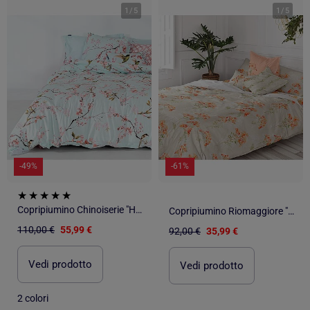
1
/
5
1
/
5
-49%
-61%
Copripiumino Chinoiserie "Happyfriday
Copripiumino Riomaggiore "Happyfriday
110,00 €
55,99 €
92,00 €
35,99 €
Vedi prodotto
Vedi prodotto
2 colori