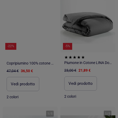
-22%
-5%
Piumone in Cotone LINA Douceur d'Intérieur
Copripiumino 100% cotone percalle ORIGINE
23,00 €
21,89 €
47,04 €
36,50 €
Vedi prodotto
Vedi prodotto
2 colori
2 colori
1
/
5
1
/
5