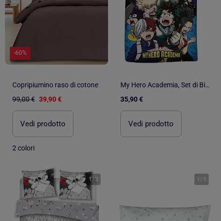
-60%
Copripiumino raso di cotone
My Hero Academia, Set di Biancheria da Letto per Bambino 3 pezzi, Stampato Reversibile 100% Cotone
99,00 €
39,90 €
35,90 €
Vedi prodotto
Vedi prodotto
2 colori
1
/
3
1
/
5