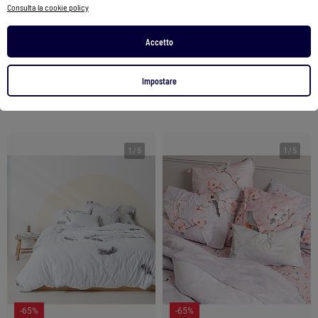
Consulta la cookie policy
Copripiumino Chinoiserie rose "Happyfriday
Copripiumino 100% cotone percalle ORIGINE
110,00 €
55,99 €
38,74 €
36,89 €
Accetto
Vedi prodotto
Vedi prodotto
Impostare
2 colori
2 colori
1
/
5
1
/
5
-65%
-65%