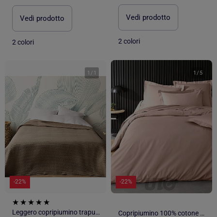
Vedi prodotto
Vedi prodotto
2 colori
2 colori
1
/
1
1
/
5
-22%
-22%
Leggero copripiumino trapuntato
Copripiumino 100% cotone percalle ORIGINE