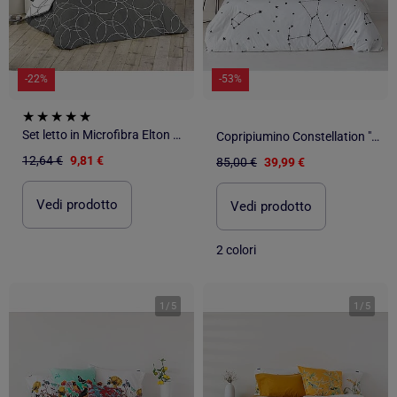
-22%
-53%
Set letto in Microfibra Elton Douceur d'Intérieur
Copripiumino Constellation "Happyfriday
12,64 €
9,81 €
85,00 €
39,99 €
Vedi prodotto
Vedi prodotto
2 colori
1
/
5
1
/
5