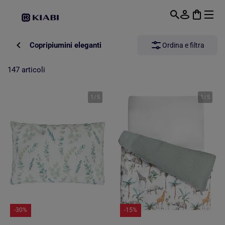
Passa al contenuto principale
Copripiumini eleganti
Ordina e filtra
147 articoli
1
/
5
1
/
5
-30%
-15%