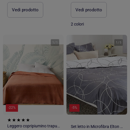
Vedi prodotto
Vedi prodotto
2 colori
1
/
1
1
/
5
-22%
-5%
Leggero copripiumino trapuntato
Set letto in Microfibra Elton Douceur d'Intérieur