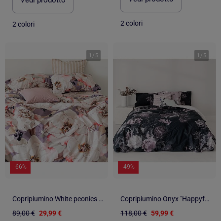
Vedi prodotto
2 colori
2 colori
1
/
5
1
/
5
-66%
-49%
Copripiumino White peonies "Happyfriday
Copripiumino Onyx "Happyfriday
89,00 €
29,99 €
118,00 €
59,99 €