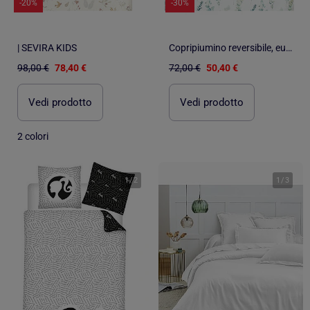
-20%
-30%
| SEVIRA KIDS
Copripiumino reversibile, eucalipto | SEVIRA KIDS
98,00 €
78,40 €
72,00 €
50,40 €
Vedi prodotto
Vedi prodotto
2 colori
1
/
2
1
/
3