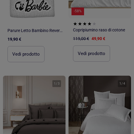
-58%
Copripiumino raso di cotone
Parure Letto Bambino Reversibile Elegante
119,00 €
49,90 €
19,90 €
Vedi prodotto
Vedi prodotto
1
/
3
1
/
4