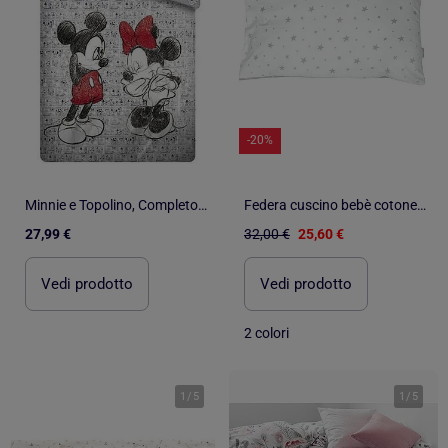
-20%
Minnie e Topolino, Completo Letto Matrimoniale Bambini Disney, LOVE
Federa cuscino bebè cotone reversibile | SEVIRA KIDS
27,99 €
32,00 €
25,60 €
Vedi prodotto
Vedi prodotto
2 colori
1
/
5
1
/
5