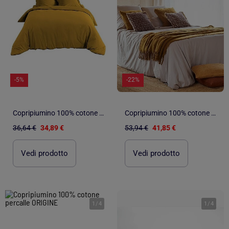
-5%
-22%
Copripiumino 100% cotone percalle ORIGINE
Copripiumino 100% cotone percalle ORIGINE
36,64 €
34,89 €
53,94 €
41,85 €
Vedi prodotto
Vedi prodotto
1
/
4
1
/
4