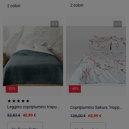
2 colori
2 colori
1
/
1
1
/
5
-22%
-48%
Leggero copripiumino trapuntato
Copripiumino Sakura "Happyfriday
52,82 €
40,99 €
126,00 €
65,99 €