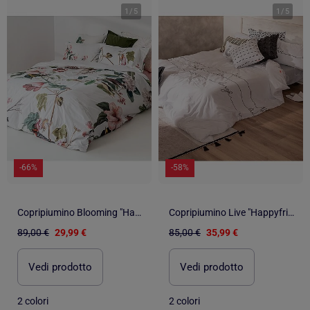
1
/
5
1
/
5
-66%
-58%
Copripiumino Blooming "Happyfriday
Copripiumino Live "Happyfriday
89,00 €
29,99 €
85,00 €
35,99 €
Vedi prodotto
Vedi prodotto
2 colori
2 colori