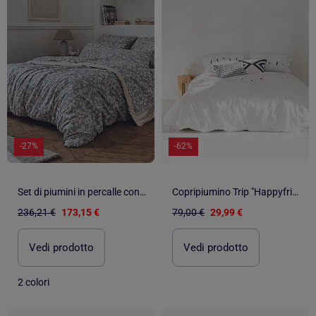
-27%
-62%
Set di piumini in percalle con stile cocooning
Copripiumino Trip "Happyfriday
236,21 €
173,15 €
79,00 €
29,99 €
Vedi prodotto
Vedi prodotto
2 colori