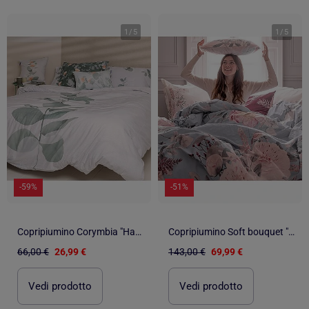
1
/
5
1
/
5
-59%
-51%
Copripiumino Corymbia "Happyfriday
Copripiumino Soft bouquet "Happyfriday
66,00 €
26,99 €
143,00 €
69,99 €
Vedi prodotto
Vedi prodotto