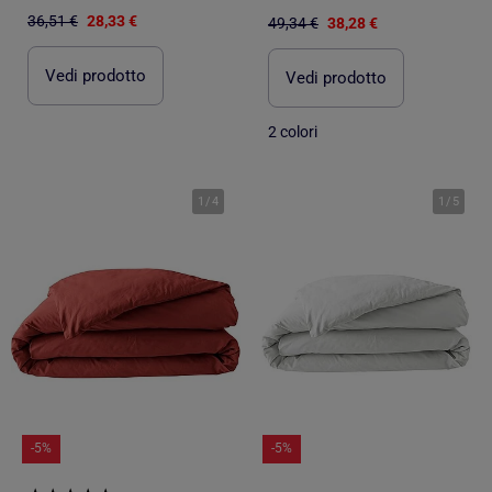
36,51 €
28,33 €
49,34 €
38,28 €
Vedi prodotto
Vedi prodotto
2 colori
1
/
4
1
/
5
-5%
-5%