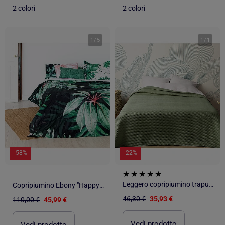
2 colori
2 colori
1
/
5
1
/
1
-58%
-22%
Leggero copripiumino trapuntato
Copripiumino Ebony "Happyfriday
46,30 €
35,93 €
110,00 €
45,99 €
Vedi prodotto