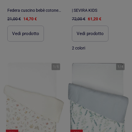
Federa cuscino bebè cotone reversibile | SEVIRA KIDS
| SEVIRA KIDS
21,00 €
14,70 €
72,00 €
61,20 €
Vedi prodotto
Vedi prodotto
2 colori
1
/
5
1
/
4