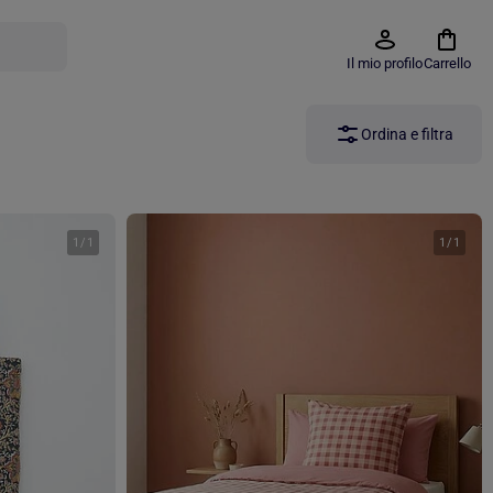
Il mio profilo
Carrello
Ordina e filtra
1
/
1
1
/
1