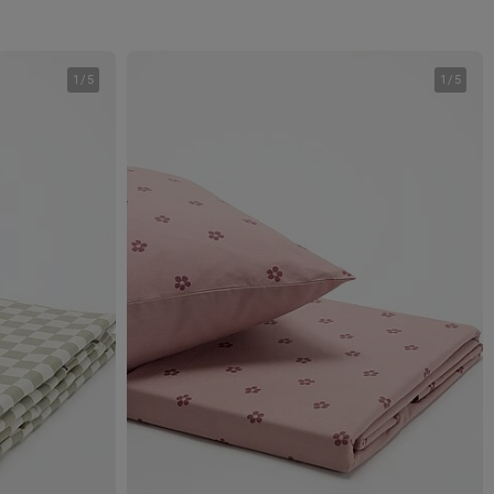
1
/
5
1
/
5