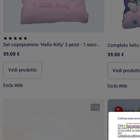
Set copripiumino 'Hello Kitty' 2 pezzi - 1 sacco copripiumino singolo + 1 federa
39,00 €
39,00 €
Vedi prodotto
Vedi prodott
Exclu Web
Exclu Web
1
/
5
Continua senza acce
Kiabi e i
suoi partner
dei clienti), per forn
la tua scelta, la con
sito.
Consulta la cookie po