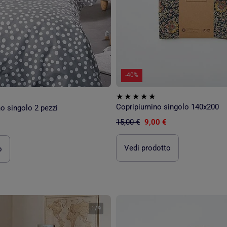
-40%
Copripiumino singolo 140x200
o singolo 2 pezzi
15,00 €
9,00 €
Vedi prodotto
o
1
/
9