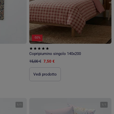
-50%
Copripiumino singolo 140x200
15,00 €
7,50 €
Vedi prodotto
1
/
1
1
/
1