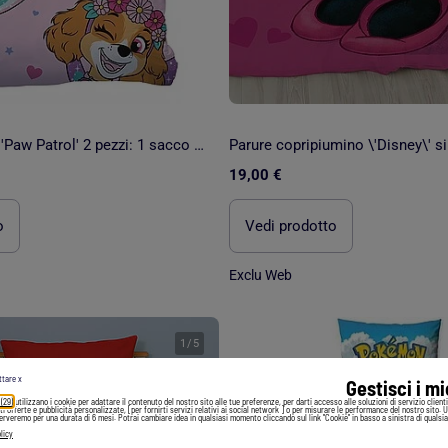
Completo letto 'Paw Patrol' 2 pezzi: 1 sacco copripiumino singolo + 1 federa
19,00 €
o
Vedi prodotto
Exclu Web
1
/
5
ttare x
Gestisci i m
 (29)
utilizzano i cookie per adattare il contenuto del nostro sito alle tue preferenze, per darti accesso alle soluzioni di servizio client
irti offerte e pubblicità personalizzate, [per fornirti servizi relativi ai social network ] o per misurare le performance del nostro sito. 
serveremo per una durata di 6 mesi. Potrai cambiare idea in qualsiasi momento cliccando sul link "Cookie" in basso a sinistra di qualsia
licy