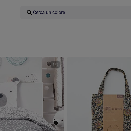
1
/
3