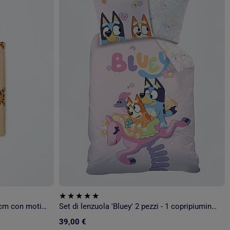
Copripiumino singolo 140 x 200 cm con motivo tigre
Set di lenzuola 'Bluey' 2 pezzi - 1 copripiumino singolo + 1 federa
39,00 €