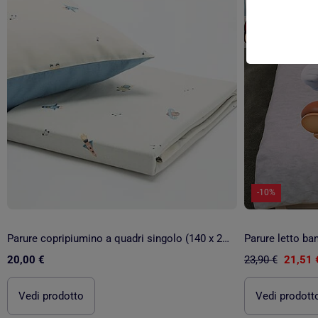
-10%
Parure copripiumino a quadri singolo (140 x 200 cm) - Kiabi Home
20,00 €
23,90 €
21,51 
Vedi prodotto
Vedi prodott