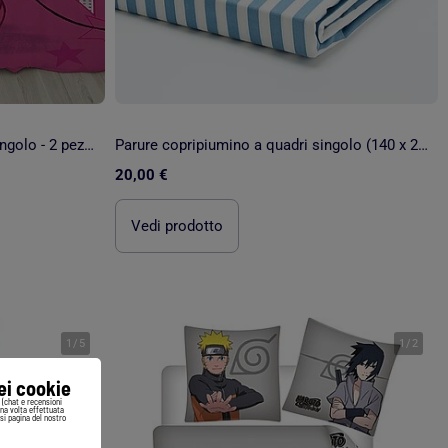
Parure copripiumino \'Disney\' singolo - 2 pezzi: 1 copripiumino + 1 federa
Parure copripiumino a quadri singolo (140 x 200 cm) - Kiabi Home
20,00 €
Vedi prodotto
1
/
5
1
/
2
iei cookie
i (chat e recensioni
Una volta effettuata
si pagina del nostro