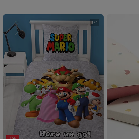
1
/
4