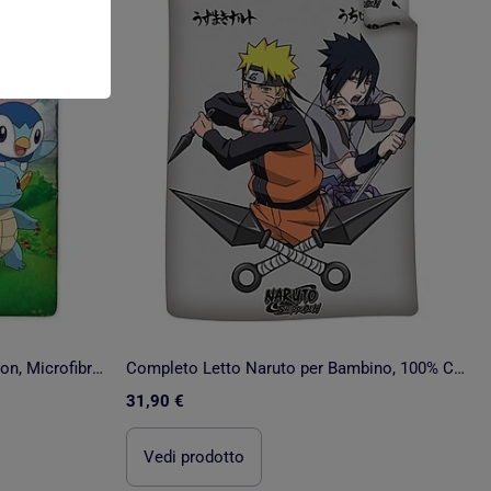
Completo Letto Bambino Pokémon, Microfibra Oeko?Tex, Stampato Reversibile, Letto Singolo, PIKACHU
Completo Letto Naruto per Bambino, 100% Cotone Oeko-Tex, Stampa Reversibile, Letto Singolo, DUEL
31,90 €
Vedi prodotto