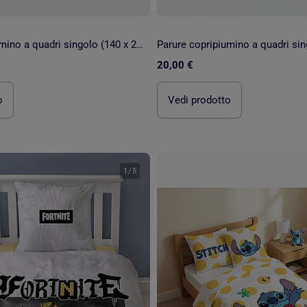
Parure copripiumino a quadri singolo (140 x 200 cm) - Kiabi Home
20,00 €
o
Vedi prodotto
1
/
5