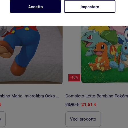
Accetto
Impostare
-10%
Parure letto bambino Mario, microfibra Oeko-Tex, stampata reversibile, letto singolo, LUIGI
€
23,90 €
21,51 €
o
Vedi prodotto