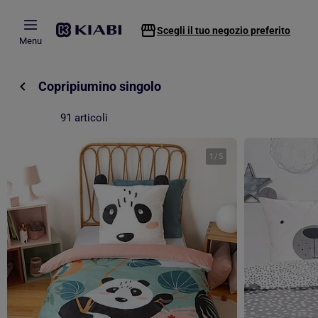
Passa al contenuto principale
Scegli il tuo negozio preferito
Menu
Copripiumino singolo
91 articoli
1
/
5