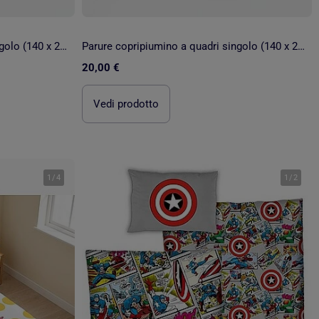
Parure copripiumino a quadri singolo (140 x 200 cm) - Kiabi Home
Parure copripiumino a quadri singolo (140 x 200 cm) - Kiabi Home
20,00 €
Vedi prodotto
1
/
4
1
/
2