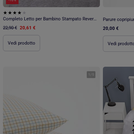
-10%
Completo Letto per Bambino Stampato Reversibile Super Mario e i suoi amici, Copripiumino 140x200 cm
22,90 €
20,61 €
20,00 €
Vedi prodotto
Vedi prodott
1
/
5