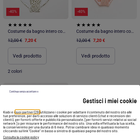
-40%
-40%
Costume da bagno intero con volant
Costume da bagno intero con volant
12,00 €
7,20 €
12,00 €
7,20 €
Vedi prodotto
Vedi prodotto
2 colori
1
/
3
Continua senza accettare x
Gestisci i miei cookie
Kiabi e i
suoi partner (29)
utilizzano i cookie per adattare il contenuto del nostro sito alle
tue preferenze, per darti accesso alle soluzioni di servizio clienti (chat e recensioni dei
clienti), per fornirti offerte e pubblicità personalizzate, [per fornirti servizi relativi ai social
network ] o per misurare le performance del nostro sito. Una volta effettuata la tua scelta,
la conserveremo per una durata di 6 mesi. Potrai cambiare idea in qualsiasi momento
cliccando sul link "Cookie" in basso a sinistra di qualsiasi pagina del nostro sito.
Consulta la cookie policy