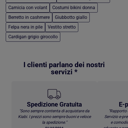
Camicia con volant
Costumi bikini donna
Berretto in cashmere
Giubbotto giallo
Felpa nera in pile
Vestito stretto
Cardigan grigio girocollo
Torna al contenuto principale
I clienti parlano dei nostri
servizi *
Spedizione Gratuita
E-p
"Sono sempre contenta di acquistare da
"Rapporto 
Kiabi. I prezzi sono sempre buoni e veloce
Servizio e-p
la spedizione."
e comodis