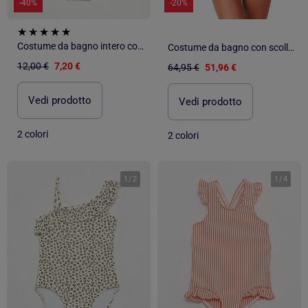
-40%
-20%
Costume da bagno intero con volant
Costume da bagno con scollo a V da donna ADMAS Purple Sunset
12,00 €
7,20 €
64,95 €
51,96 €
Vedi prodotto
Vedi prodotto
2 colori
2 colori
1
/
2
1
/
4