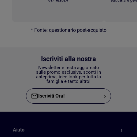
educato e gen
01/10/2024
* Fonte: questionario post-acquisto
Iscriviti alla nostra
Newsletter e resta aggiornato
sulle promo esclusive, sconti in
anteprima, idee look per tutta la
famiglia e tanto altro!
›
Iscriviti Ora!
Aiuto