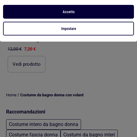
Accetto
-40%
Impostare
Costume da bagno intero con scollo a volant
12,00 €
7,20 €
Vedi prodotto
/
Home
Costume da bagno donna con volant
Raccomandazioni
Costume intero da bagno donna
Costume fascia donna
Costumi da bagno interi