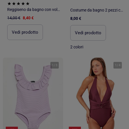
Reggiseno da bagno con volant in microfibra morbida
Costume da bagno 2 pezzi con volant
14,00 €
8,40 €
8,00 €
Vedi prodotto
Vedi prodotto
2 colori
1
/
3
1
/
4