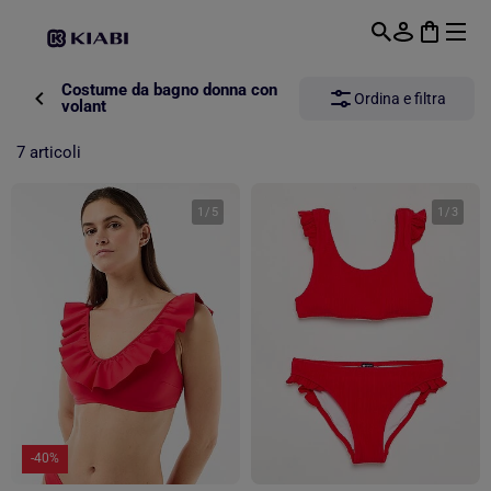
Passa al contenuto principale
Costume da bagno donna con
Ordina e filtra
volant
7 articoli
1
/
5
1
/
3
-40%