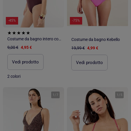
-45%
-75%
Costume da bagno intero con scollatura profonda e dettaglio gioiello
Costume da bagno Kebello
9,00 €
4,95 €
19,99 €
4,99 €
Vedi prodotto
Vedi prodotto
2 colori
1
/
7
1
/
5