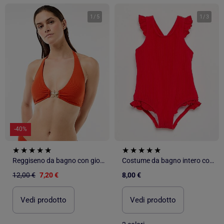
1
/
5
1
/
3
-40%
Reggiseno da bagno con gioiello a forma di stella marina
Costume da bagno intero con volant
12,00 €
7,20 €
8,00 €
Vedi prodotto
Vedi prodotto