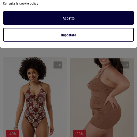
Consulta la cookie policy
Costume da bagno intero con tessuto brillante
Costume da bagno smock floreale - 2 pezzi
Accetto
12,00 €
7,20 €
13,00 €
7,80 €
Vedi prodotto
Vedi prodotto
Impostare
1
/
5
1
/
3
-40%
-33%