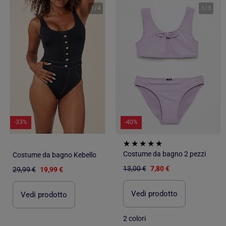
1
/
4
1
/
3
-33%
-40%
Costume da bagno 2 pezzi
Costume da bagno Kebello
13,00 €
7,80 €
29,99 €
19,99 €
Vedi prodotto
Vedi prodotto
2 colori