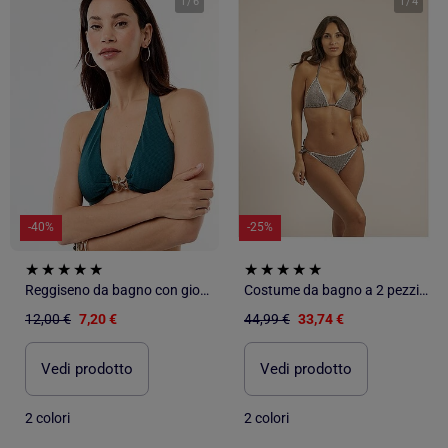
1
/
6
1
/
4
-40%
-25%
Reggiseno da bagno con gioiello a forma di stella marina
Costume da bagno a 2 pezzi GRACIELLA
12,00 €
7,20 €
44,99 €
33,74 €
Vedi prodotto
Vedi prodotto
2 colori
2 colori