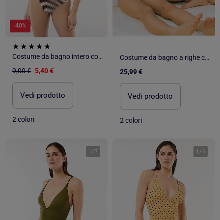
-40%
Costume da bagno intero con scollatura profonda e dettaglio gioiello
Costume da bagno a righe con spalline incrociate You&Me
9,00 €
5,40 €
25,99 €
Vedi prodotto
Vedi prodotto
2 colori
2 colori
1
/
7
1
/
6