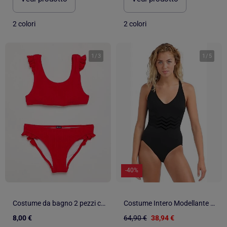
2 colori
2 colori
1
/
3
1
/
5
-40%
Costume da bagno 2 pezzi con volant
Costume Intero Modellante Snellente Spalline Incrociate sulla Schiena
8,00 €
64,90 €
38,94 €