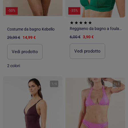
-50%
-35%
Reggiseno da bagno a foulard in maglia testurizzata
Costume da bagno Kebello
6,00 €
3,90 €
29,99 €
14,99 €
Vedi prodotto
Vedi prodotto
2 colori
1
/
6
1
/
3