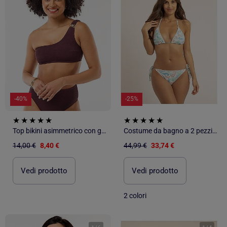
-40%
-25%
Top bikini asimmetrico con gioiello dorato
Costume da bagno a 2 pezzi GRACIELLA
14,00 €
8,40 €
44,99 €
33,74 €
Vedi prodotto
Vedi prodotto
2 colori