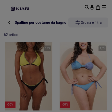
Passa al contenuto principale
Spalline per costume da bagno
Ordina e filtra
62 articoli
1
/
3
1
/
3
-50%
-50%