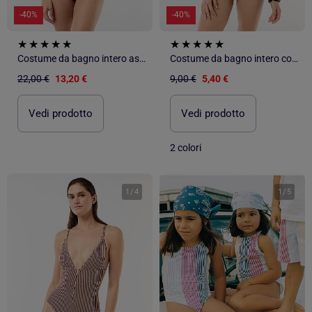
-40%
-40%
Costume da bagno intero asimmetrico
Costume da bagno intero con scollatura profonda e dettaglio gioiello
22,00 €
13,20 €
9,00 €
5,40 €
Vedi prodotto
Vedi prodotto
2 colori
1
/
4
1
/
5