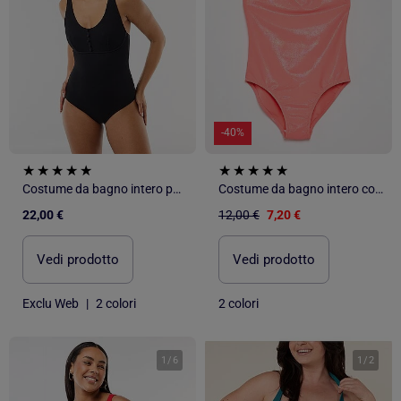
-40%
Costume da bagno intero post-operatorio
Costume da bagno intero con tessuto brillante
22,00 €
12,00 €
7,20 €
Vedi prodotto
Vedi prodotto
Exclu Web
|
2 colori
2 colori
1
/
6
1
/
2