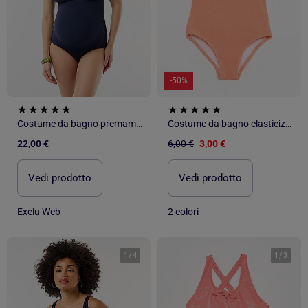
-50%
Costume da bagno premaman con coppe rimovibili
Costume da bagno elasticizzato
22,00 €
6,00 €
3,00 €
Vedi prodotto
Vedi prodotto
Exclu Web
2 colori
1
/
4
1
/
3