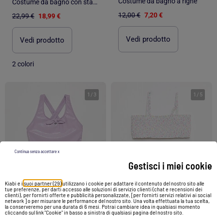
Costume da bagno a righe
Costume da bagno con stampa Minnie e spalline arricciate
12,00 €
7,20 €
22,99 €
18,99 €
Vedi prodotto
Vedi prodotto
2 colori
1
/
3
1
/
5
Continua senza accettare x
Gestisci i miei cookie
Kiabi e i
suoi partner (29)
utilizzano i cookie per adattare il contenuto del nostro sito alle
tue preferenze, per darti accesso alle soluzioni di servizio clienti (chat e recensioni dei
clienti), per fornirti offerte e pubblicità personalizzate, [per fornirti servizi relativi ai social
network ] o per misurare le performance del nostro sito. Una volta effettuata la tua scelta,
-40%
-40%
la conserveremo per una durata di 6 mesi. Potrai cambiare idea in qualsiasi momento
cliccando sul link "Cookie" in basso a sinistra di qualsiasi pagina del nostro sito.