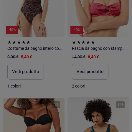
-40%
-40%
Costume da bagno intero con scollatura profonda e dettaglio gioiello
Fascia da bagno con stampa vichy
9,00 €
5,40 €
14,00 €
8,40 €
Vedi prodotto
Vedi prodotto
1 colori
2 colori
1
/
3
1
/
5