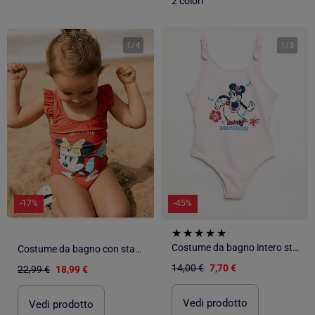
2 colori
1
/
4
1
/
3
-17%
-45%
Costume da bagno intero stampato 'Minnie' 'Disney'
Costume da bagno con stampa Minnie e spalline arricciate
14,00 €
7,70 €
22,99 €
18,99 €
Vedi prodotto
Vedi prodotto