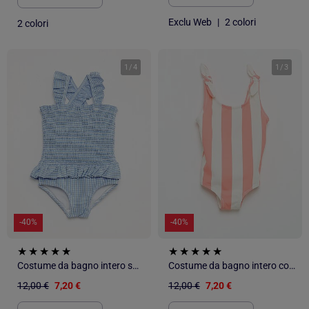
Exclu Web
|
2 colori
2 colori
1
/
4
1
/
3
-40%
-40%
Costume da bagno intero smockato con volant
Costume da bagno intero con fiocchi sulle spalle
12,00 €
7,20 €
12,00 €
7,20 €