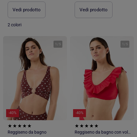
Vedi prodotto
Vedi prodotto
2 colori
1
/
5
1
/
5
-40%
-40%
Reggiseno da bagno
Reggiseno da bagno con volant in microfibra morbida