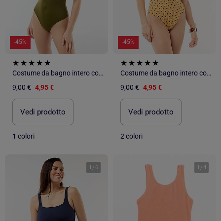
-45%
-45%
Costume da bagno intero con scollatura profonda e dettaglio gioiello
Costume da bagno intero con scollatura profonda e dettaglio gioiello
9,00 €
4,95 €
9,00 €
4,95 €
Vedi prodotto
Vedi prodotto
1 colori
2 colori
1
/
6
1
/
4