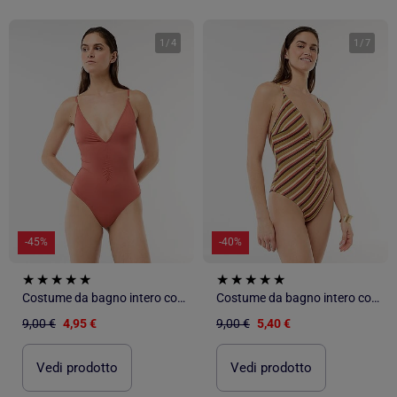
1
/
4
1
/
7
-45%
-40%
Costume da bagno intero con scollatura profonda e dettaglio gioiello
Costume da bagno intero con scollatura profonda e dettaglio gioiello
9,00 €
4,95 €
9,00 €
5,40 €
Vedi prodotto
Vedi prodotto