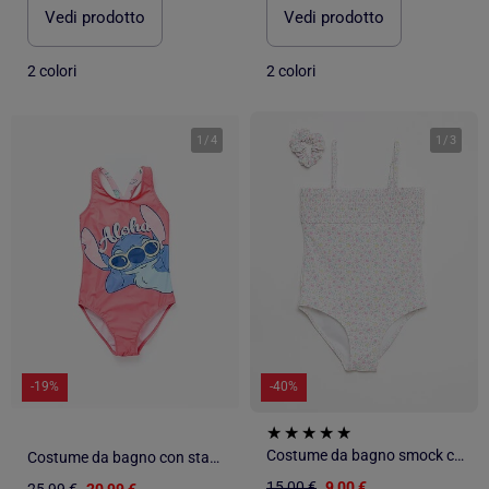
Vedi prodotto
Vedi prodotto
2 colori
2 colori
1
/
4
1
/
3
-19%
-40%
Costume da bagno smock con scrunchie
Costume da bagno con stampa Stitch e spalline incrociate
15,00 €
9,00 €
25,99 €
20,99 €