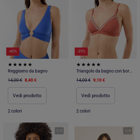
-40%
-35%
Reggiseno da bagno
Triangolo da bagno con bordi in macramè
14,00 €
8,40 €
14,00 €
9,10 €
Vedi prodotto
Vedi prodotto
2 colori
2 colori
1
/
5
1
/
4