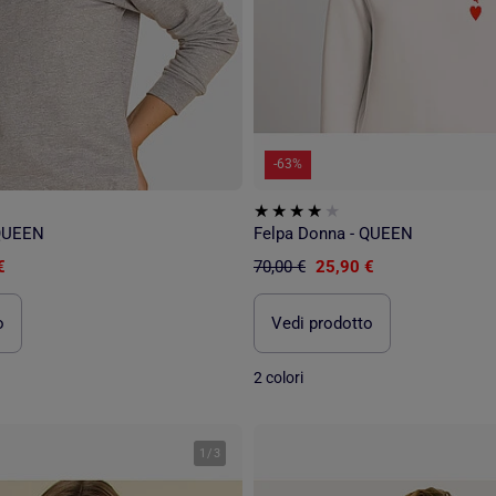
-63%
 QUEEN
Felpa Donna - QUEEN
€
70,00 €
25,90 €
o
Vedi prodotto
2 colori
1
/
3