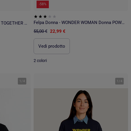
-58%
Felpa Donna - WONDER WOMAN Donna POWER
Felpa Donna - WONDER WOMAN TOGETHER WE RISE
55,00 €
22,99 €
Vedi prodotto
2 colori
1
/
4
1
/
4