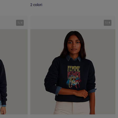
2 colori
1
/
4
1
/
4