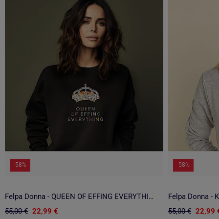
-58%
-58%
Felpa Donna - QUEEN OF EFFING EVERYTHING
Felpa Donna -
55,00 €
22,99 €
55,00 €
22,99 