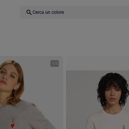
1
/
3