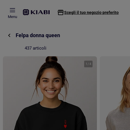
Passa al contenuto principale
Scegli il tuo negozio preferito
Menu
Felpa donna queen
437 articoli
1
/
4