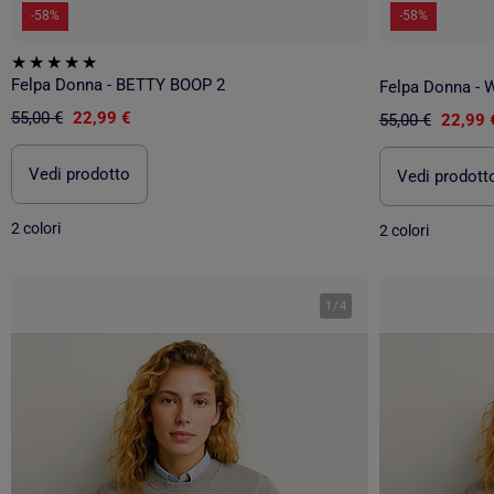
-58%
-58%
Felpa Donna - BETTY BOOP 2
55,00 €
22,99 €
55,00 €
22,99 
Vedi prodotto
Vedi prodott
2 colori
2 colori
1
/
4