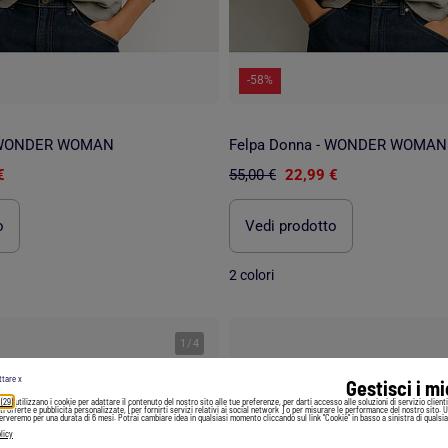
-58%
- WONDER WOMAN
€
55,00 €
22,99 €
o
Vedi prodotto
2 colori
1
/
4
ttare x
Gestisci i m
 (29)
utilizzano i cookie per adattare il contenuto del nostro sito alle tue preferenze, per darti accesso alle soluzioni di servizio client
irti offerte e pubblicità personalizzate, [per fornirti servizi relativi ai social network ] o per misurare le performance del nostro sito. 
serveremo per una durata di 6 mesi. Potrai cambiare idea in qualsiasi momento cliccando sul link "Cookie" in basso a sinistra di qualsia
licy