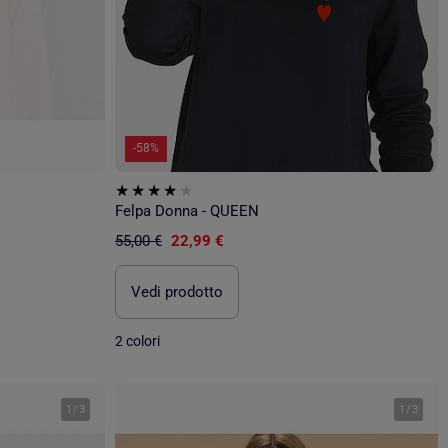
-58%
Felpa Donna - QUEEN
55,00 €
22,99 €
Vedi prodotto
2 colori
1
/
3
1
/
3