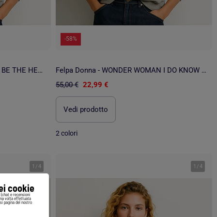
-58%
Felpa Donna - WONDER WOMAN BE THE HERO
Felpa Donna - WONDER WOMAN I DO KNOW TROUBLE WHEN I SEE IT
55,00 €
22,99 €
Vedi prodotto
2 colori
1
/
4
1
/
4
iei cookie
i (chat e recensioni
Una volta effettuata
si pagina del nostro