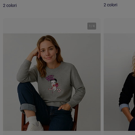
2 colori
2 colori
1
/
4