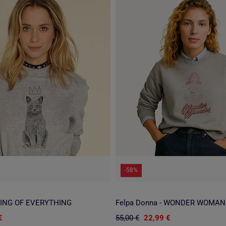
-58%
 KING OF EVERYTHING
Felpa Donna - WONDER WOMAN
€
55,00 €
22,99 €