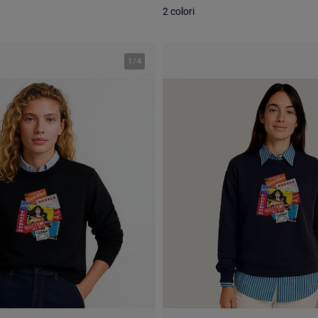
2 colori
1
/
4