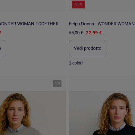
-58%
Felpa Donna - WONDER WOMAN TOGETHER WE RISE
€
55,00 €
22,99 €
o
Vedi prodotto
2 colori
1
/
4