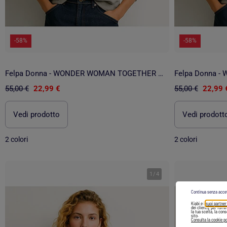
-58%
-58%
Felpa Donna - WONDER WOMAN TOGETHER WE RISE
Felpa Donna 
55,00 €
22,99 €
55,00 €
22,99 
Vedi prodotto
Vedi prodott
2 colori
2 colori
1
/
4
Continua senza acce
Kiabi e i
suoi partner
dei clienti), per forn
la tua scelta, la con
sito.
Consulta la cookie po