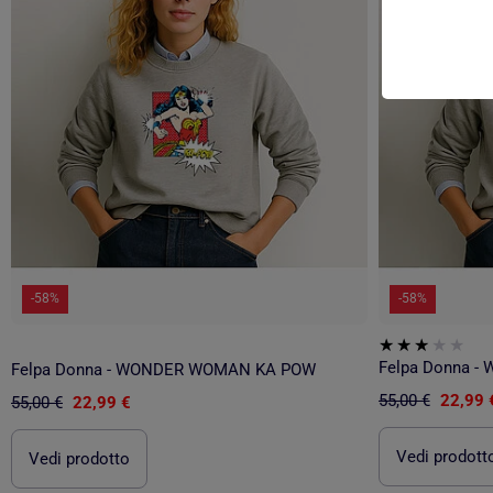
-58%
-58%
Felpa Donna - WONDER WOMAN KA POW
55,00 €
22,99 
55,00 €
22,99 €
Vedi prodott
Vedi prodotto