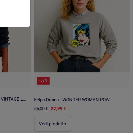
-58%
Felpa Donna - WONDER WOMAN VINTAGE LOGO
Felpa Donna - WONDER WOMAN POW
55,00 €
22,99 €
Vedi prodotto