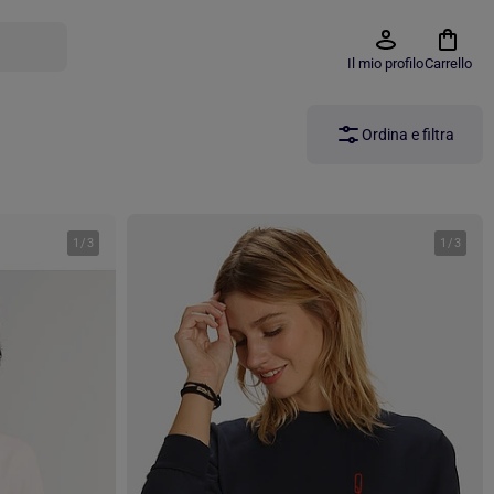
Il mio profilo
Carrello
Ordina e filtra
1
/
3
1
/
3