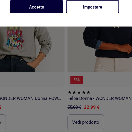
Accetto
Impostare
-58%
Felpa Donna - WONDER WOMAN Donna POWER
€
55,00 €
22,99 €
o
Vedi prodotto