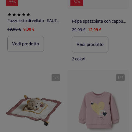
-55%
-57%
Fazzoletto di velluto - SAUTHON
Felpa spazzolata con cappuccio con stampe paw patrol
19,99 €
9,00 €
29,99 €
12,99 €
Vedi prodotto
Vedi prodotto
2 colori
1
/
4
1
/
4