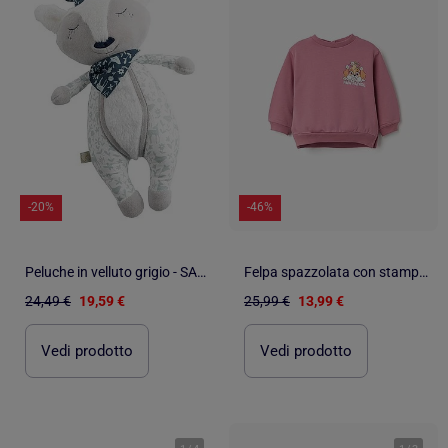
-20%
-46%
Peluche in velluto grigio - SAUTHON
Felpa spazzolata con stampa skye
24,49 €
19,59 €
25,99 €
13,99 €
Vedi prodotto
Vedi prodotto