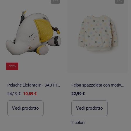
1
/
4
1
/
3
-55%
Peluche Elefante in - SAUTHON
Felpa spazzolata con motivo a cuori e pois
24,19 €
10,89 €
22,99 €
Vedi prodotto
Vedi prodotto
2 colori