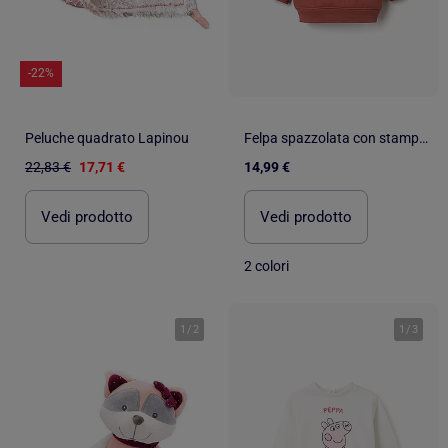
-22%
Peluche quadrato Lapinou
Felpa spazzolata con stampa personaggi
22,83 €
17,71 €
14,99 €
Vedi prodotto
Vedi prodotto
2 colori
1
/
2
1
/
3