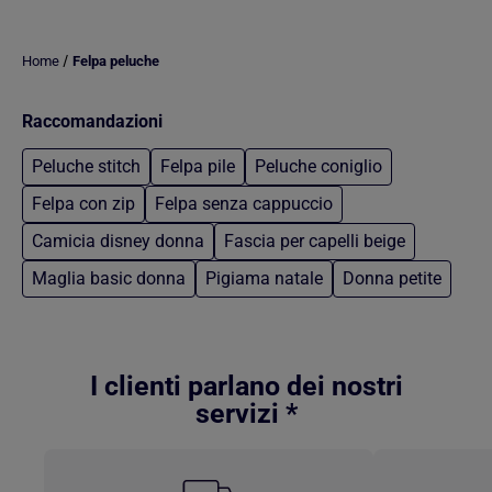
/
Home
Felpa peluche
Raccomandazioni
Peluche stitch
Felpa pile
Peluche coniglio
Felpa con zip
Felpa senza cappuccio
Camicia disney donna
Fascia per capelli beige
Maglia basic donna
Pigiama natale
Donna petite
Torna al contenuto principale
I clienti parlano dei nostri
servizi *