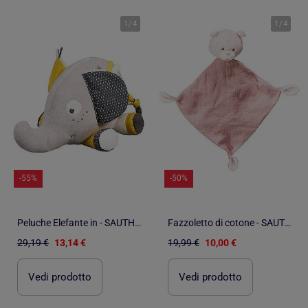
1
/
4
1
/
4
-55%
-50%
Peluche Elefante in - SAUTHON
Fazzoletto di cotone - SAUTHON
29,19 €
13,14 €
19,99 €
10,00 €
Vedi prodotto
Vedi prodotto