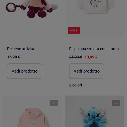
-46%
Peluche attività
Felpa spazzolata con stampa peppa pig
16,90 €
25,99 €
13,99 €
Vedi prodotto
Vedi prodotto
2 colori
1
/
5
1
/
2