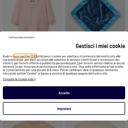
Continua senza accettare x
Gestisci i miei cookie
Kiabi e i
suoi partner (29)
utilizzano i cookie per adattare il contenuto del nostro sito alle
Peluche 'Stitch' di 'Disney'
Felpa con cappuccio convertibile in pile corallo 'monsters of emotions'
tue preferenze, per darti accesso alle soluzioni di servizio clienti (chat e recensioni dei
clienti), per fornirti offerte e pubblicità personalizzate, [per fornirti servizi relativi ai social
12,00 €
network ] o per misurare le performance del nostro sito. Una volta effettuata la tua scelta,
32,99 €
la conserveremo per una durata di 6 mesi. Potrai cambiare idea in qualsiasi momento
cliccando sul link "Cookie" in basso a sinistra di qualsiasi pagina del nostro sito.
Consulta la cookie policy
Vedi prodotto
Vedi prodotto
Accetto
2 colori
Impostare
1
/
3
1
/
3