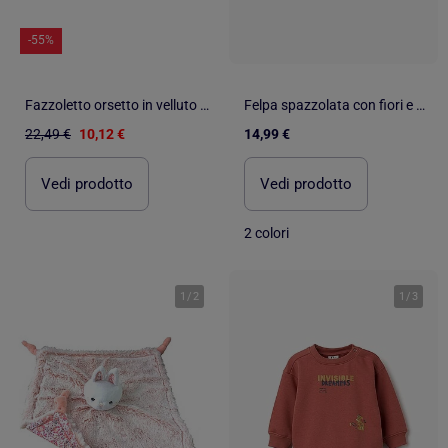
-55%
Fazzoletto orsetto in velluto - SAUTHON
Felpa spazzolata con fiori e cuori
22,49 €
10,12 €
14,99 €
Vedi prodotto
Vedi prodotto
2 colori
1
/
2
1
/
3