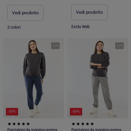
Vedi prodotto
Vedi prodotto
Exclu Web
2 colori
1
/
6
1
/
5
-55%
-60%
Pantaloni da jogging premaman in french terry
Pantaloni da jogging premaman in french terry