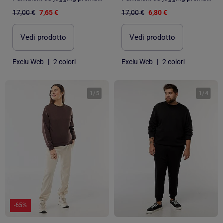
17,00 €
7,65 €
17,00 €
6,80 €
Vedi prodotto
Vedi prodotto
Exclu Web
|
2 colori
Exclu Web
|
2 colori
1
/
5
1
/
4
-65%