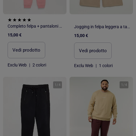
Completo felpa + pantaloni da jogging
Jogging in felpa leggera a taglio ampio - facile da indossare
15,00 €
15,00 €
Vedi prodotto
Vedi prodotto
Exclu Web
|
2 colori
Exclu Web
|
1 colori
1
/
4
1
/
4