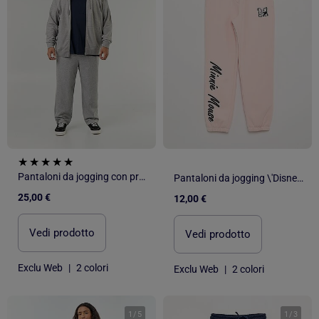
Pantaloni da jogging con profili a contrasto
Pantaloni da jogging \'Disney\' \'Minnie\'
25,00 €
12,00 €
Vedi prodotto
Vedi prodotto
Exclu Web
|
2 colori
Exclu Web
|
2 colori
1
/
5
1
/
3