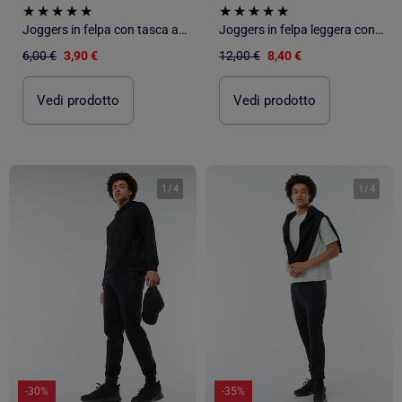
Joggers in felpa con tasca a marsupio e orecchie fantasiose
Joggers in felpa leggera con tasche zippate
6,00 €
3,90 €
12,00 €
8,40 €
Vedi prodotto
Vedi prodotto
1
/
4
1
/
4
-30%
-35%