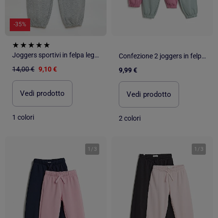
-35%
Joggers sportivi in felpa leggera
Confezione 2 joggers in felpa, MO Fashion
14,00 €
9,10 €
9,99 €
Vedi prodotto
Vedi prodotto
1 colori
2 colori
1
/
3
1
/
3