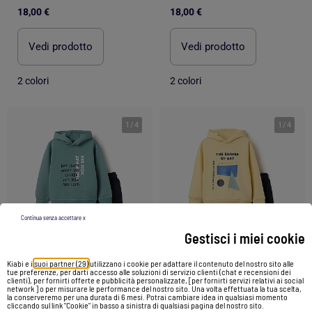
18,00 €
18,00 €
Vedi prodotto
Vedi prodotto
2 colori
2 colori
1
/
4
1
/
4
Continua senza accettare x
Gestisci i miei cookie
Kiabi e i
suoi partner (29)
utilizzano i cookie per adattare il contenuto del nostro sito alle
tue preferenze, per darti accesso alle soluzioni di servizio clienti (chat e recensioni dei
clienti), per fornirti offerte e pubblicità personalizzate, [per fornirti servizi relativi ai social
network ] o per misurare le performance del nostro sito. Una volta effettuata la tua scelta,
la conserveremo per una durata di 6 mesi. Potrai cambiare idea in qualsiasi momento
cliccando sul link "Cookie" in basso a sinistra di qualsiasi pagina del nostro sito.