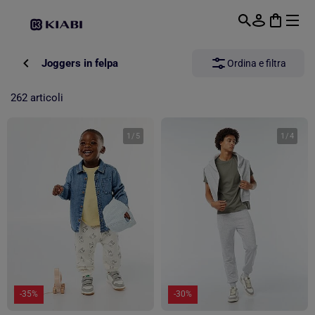
Passa al contenuto principale
Joggers in felpa
Ordina e filtra
262 articoli
1
/
5
1
/
4
-35%
-30%