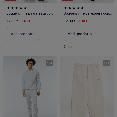
Joggers in felpa garzata con 2 tasche zippate
Joggers in felpa leggera con tasche zippate
12,00 €
8,40 €
12,00 €
7,80 €
Vedi prodotto
Vedi prodotto
2 colori
1
/
4
1
/
4