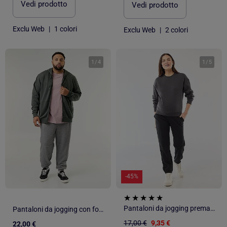
Vedi prodotto
Vedi prodotto
Exclu Web
|
1 colori
Exclu Web
|
2 colori
1
/
4
1
/
5
-45%
Pantaloni da jogging premaman in french terry
Pantaloni da jogging con fondo stretto e tasche con zip
17,00 €
9,35 €
22,00 €