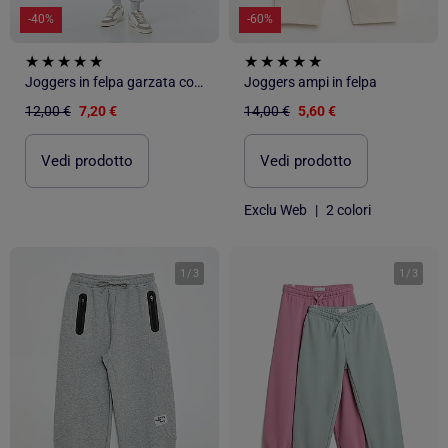
-40%
-60%
Joggers in felpa garzata con 2 tasche zippate
Joggers ampi in felpa
12,00 €
7,20 €
14,00 €
5,60 €
Vedi prodotto
Vedi prodotto
Exclu Web
|
2 colori
1
/
3
1
/
3