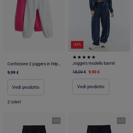
-45%
Joggers modello barrel
Confezione 2 joggers in felpa, MO Fashion
18,00 €
9,90 €
9,99 €
Vedi prodotto
Vedi prodotto
2 colori
1
/
5
1
/
5