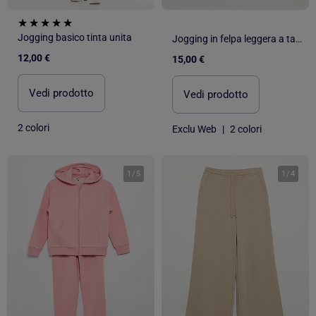
Jogging basico tinta unita
Jogging in felpa leggera a taglio ampio - facile da indossare
12,00 €
15,00 €
Vedi prodotto
Vedi prodotto
2 colori
Exclu Web
|
2 colori
1
/
5
1
/
4