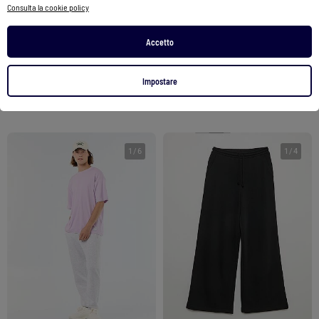
Consulta la cookie policy
Set felpa e joggers spazzolati con stampa
Set felpa e joggers spazzolati con stampa
29,99 €
32,99 €
Accetto
Vedi prodotto
Vedi prodotto
Impostare
2 colori
2 colori
1
/
6
1
/
4