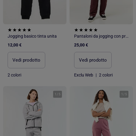
Jogging basico tinta unita
Pantaloni da jogging con profili a contrasto
12,00 €
25,00 €
Vedi prodotto
Vedi prodotto
2 colori
Exclu Web
|
2 colori
1
/
5
1
/
5