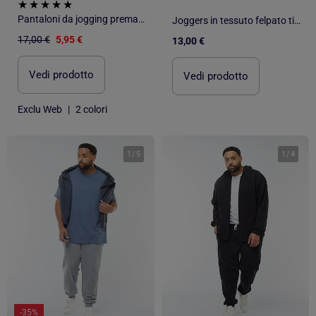
Pantaloni da jogging premaman in french terry
Joggers in tessuto felpato tinta unita
17,00 €
5,95 €
13,00 €
Vedi prodotto
Vedi prodotto
Exclu Web
|
2 colori
1
/
5
1
/
4
-35%