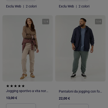
Exclu Web
|
2 colori
Exclu Web
|
2 colori
1
/
4
1
/
4
Jogging sportivo a vita normale
Pantaloni da jogging con fondo stretto e tasche con zip
13,00 €
22,00 €