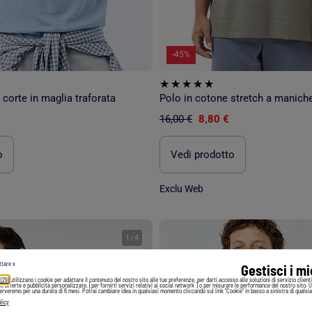
-45%
corte in maglia traforata
Polo in cotone stretch a manich
16,00 €
8,80 €
o
Vedi prodotto
Exclu Web
1
/
4
ttare x
Gestisci i m
 (29)
utilizzano i cookie per adattare il contenuto del nostro sito alle tue preferenze, per darti accesso alle soluzioni di servizio client
irti offerte e pubblicità personalizzate, [per fornirti servizi relativi ai social network ] o per misurare le performance del nostro sito. 
serveremo per una durata di 6 mesi. Potrai cambiare idea in qualsiasi momento cliccando sul link "Cookie" in basso a sinistra di qualsia
licy