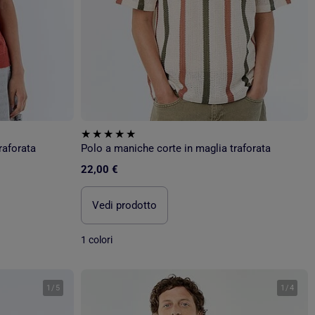
raforata
Polo a maniche corte in maglia traforata
22,00 €
Vedi prodotto
1 colori
1
/
5
1
/
4