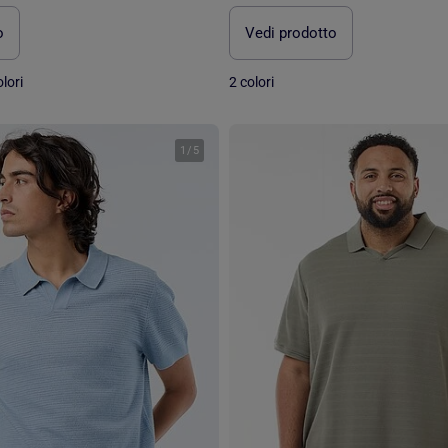
o
Vedi prodotto
lori
2 colori
1
/
5