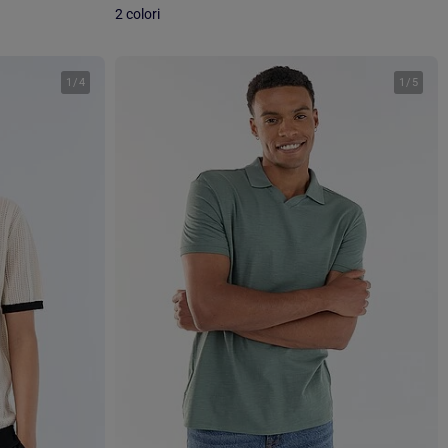
2 colori
1
/
4
1
/
5