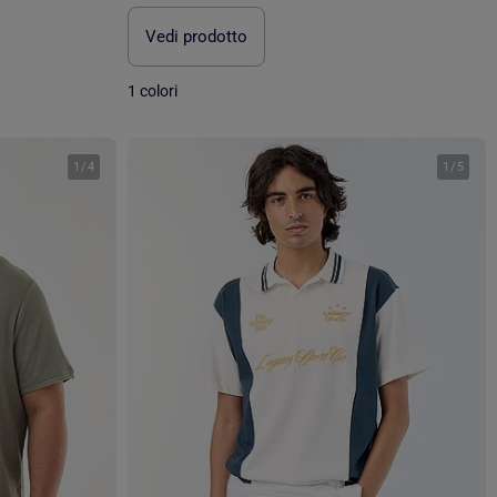
Vedi prodotto
1 colori
1
/
4
1
/
5