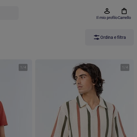
Il mio profilo
Carrello
Ordina e filtra
1
/
4
1
/
4