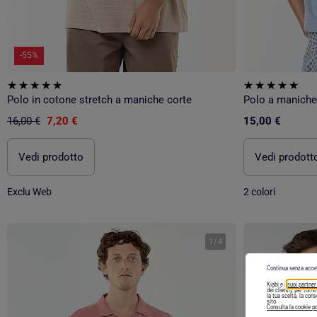
-55%
Polo in cotone stretch a maniche corte
Polo a maniche 
16,00 €
7,20 €
15,00 €
Vedi prodotto
Vedi prodott
Exclu Web
2 colori
1
/
4
Continua senza acce
Kiabi e i
suoi partner
dei clienti), per forn
la tua scelta, la con
sito.
Consulta la cookie po