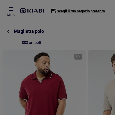
Passa al contenuto principale
Scegli il tuo negozio preferito
Menu
Maglietta polo
883 articoli
1
/
4