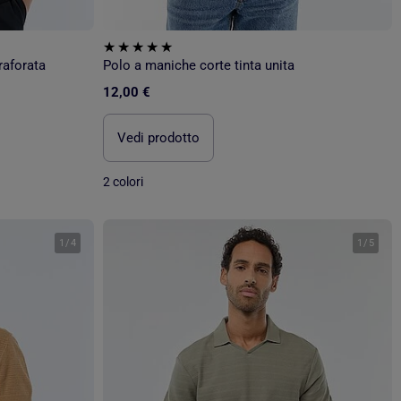
raforata
Polo a maniche corte tinta unita
12,00 €
Vedi prodotto
2 colori
1
/
4
1
/
5