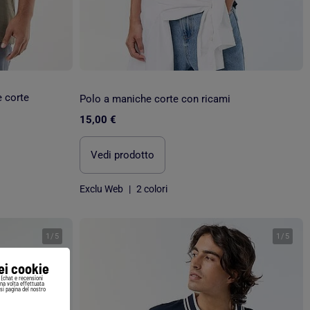
e corte
Polo a maniche corte con ricami
15,00 €
Vedi prodotto
Exclu Web
|
2 colori
1
/
5
1
/
5
iei cookie
i (chat e recensioni
Una volta effettuata
si pagina del nostro