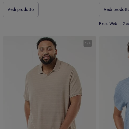
Vedi prodotto
Vedi prodott
Exclu Web
|
2 co
1
/
4