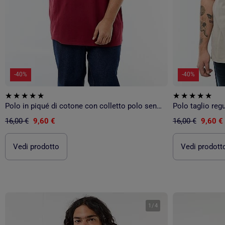
-40%
-40%
Polo in piqué di cotone con colletto polo senza bottoni
Polo taglio regu
16,00 €
9,60 €
16,00 €
9,60 €
Vedi prodotto
Vedi prodott
1
/
4