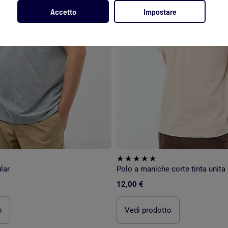
Accetto
Impostare
lar
Polo a maniche corte tinta unita
12,00 €
o
Vedi prodotto