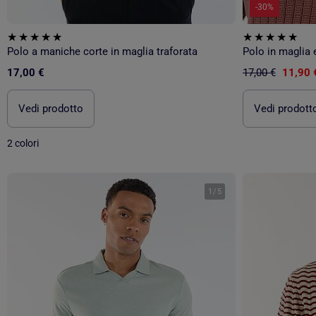
-30%
Polo a maniche corte in maglia traforata
Polo in maglia e
17,00 €
17,00 €
11,90 
Vedi prodotto
Vedi prodott
2 colori
1
/
5