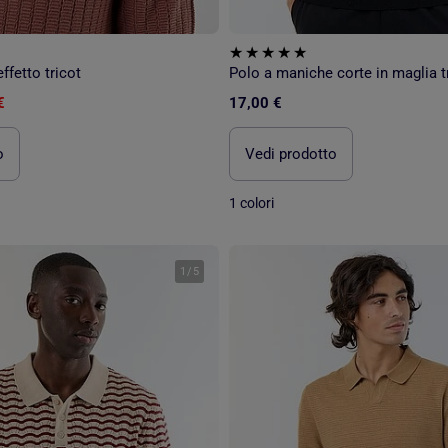
ffetto tricot
Polo a maniche corte in maglia t
€
17,00 €
o
Vedi prodotto
1 colori
1
/
5