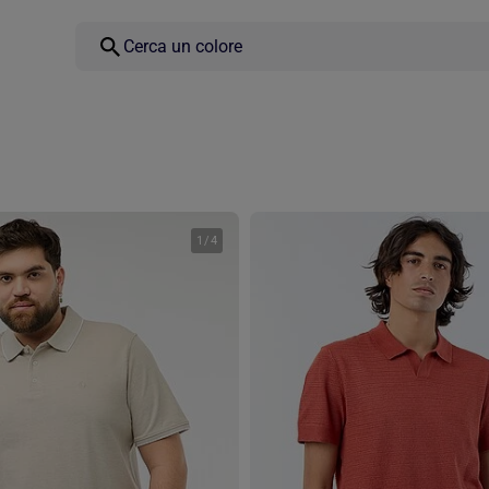
1
/
4