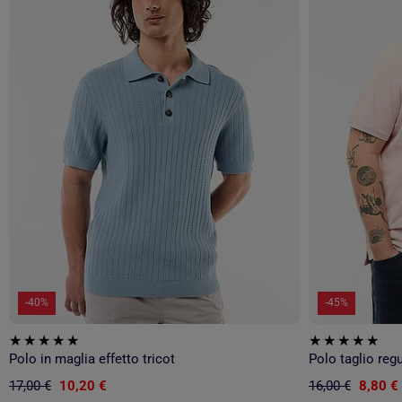
-40%
-45%
Polo in maglia effetto tricot
Polo taglio regu
17,00 €
10,20 €
16,00 €
8,80 €