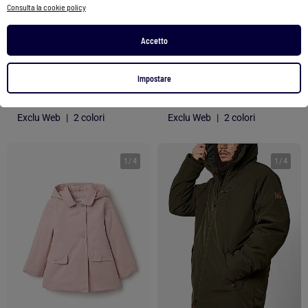
Consulta la cookie policy
Parka lungo idrorepellente con cappuccio
Parka idrorepellente con cappuccio
Accetto
30,00 €
22,00 €
Impostare
Vedi prodotto
Vedi prodotto
Exclu Web
|
2 colori
Exclu Web
|
2 colori
1
/
4
1
/
4