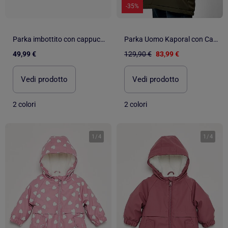
-35%
Parka imbottito con cappuccio staccabile e tasche
Parka Uomo Kaporal con Cappuccio
49,99 €
129,90 €
83,99 €
Vedi prodotto
Vedi prodotto
2 colori
2 colori
1
/
4
1
/
4