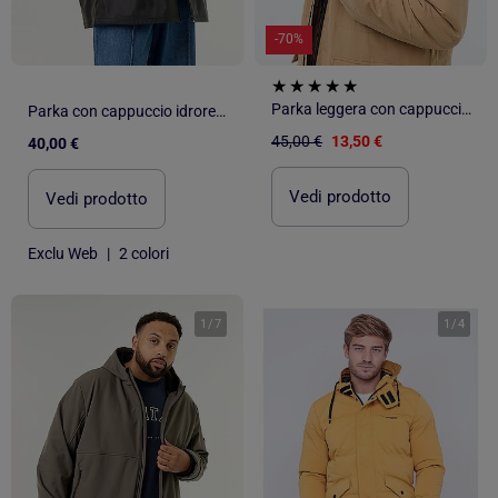
-70%
Parka leggera con cappuccio idrorepellente
Parka con cappuccio idrorepellente
45,00 €
13,50 €
40,00 €
Vedi prodotto
Vedi prodotto
Exclu Web
|
2 colori
1
/
7
1
/
4