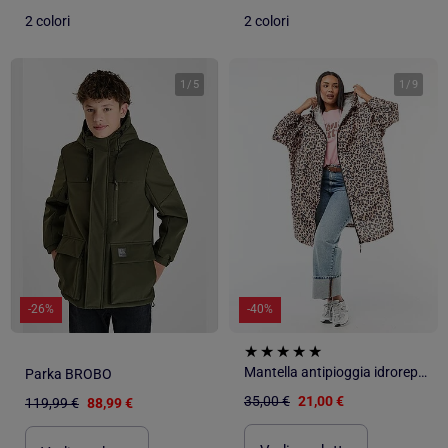
2 colori
2 colori
1
/
5
1
/
9
-26%
-40%
Mantella antipioggia idrorepellente con cappuccio
Parka BROBO
35,00 €
21,00 €
119,99 €
88,99 €