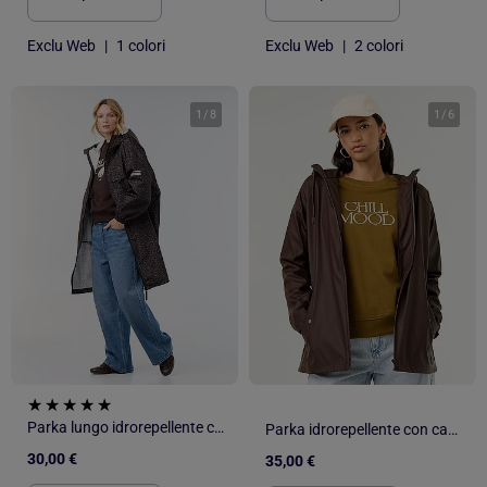
Exclu Web
|
1 colori
Exclu Web
|
2 colori
1
/
8
1
/
6
Parka lungo idrorepellente con cappuccio
Parka idrorepellente con cappuccio
30,00 €
35,00 €