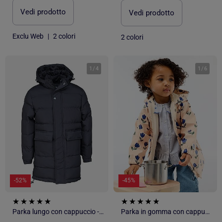
Vedi prodotto
Vedi prodotto
Exclu Web
|
2 colori
2 colori
1
/
4
1
/
6
-52%
-45%
Parka lungo con cappuccio - Kizco
Parka in gomma con cappuccio