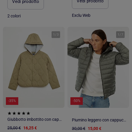
Vedi prodotto
Vedi prodotto
Exclu Web
2 colori
1
/
3
1
/
7
-35%
-50%
Giubbotto imbottito con cappuccio
Piumino leggero con cappuccio
25,00 €
16,25 €
30,00 €
15,00 €