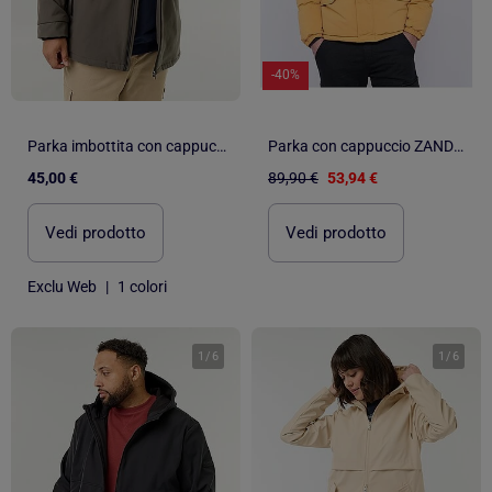
-40%
Parka imbottita con cappuccio
Parka con cappuccio ZANDOVEN
45,00 €
89,90 €
53,94 €
Vedi prodotto
Vedi prodotto
Exclu Web
|
1 colori
1
/
6
1
/
6