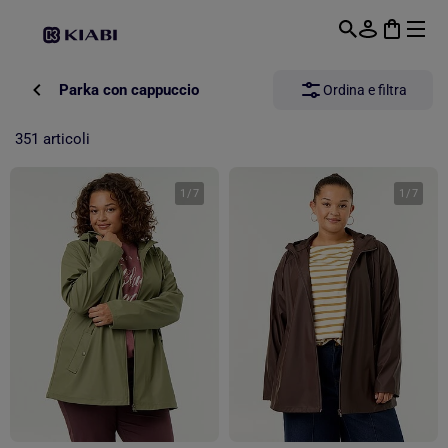
Passa al contenuto principale
Parka con cappuccio
Ordina e filtra
351 articoli
1
/
7
1
/
7