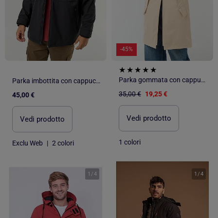
-45%
Parka gommata con cappuccio
Parka imbottita con cappuccio
35,00 €
19,25 €
45,00 €
Vedi prodotto
Vedi prodotto
1 colori
Exclu Web
|
2 colori
1
/
4
1
/
4