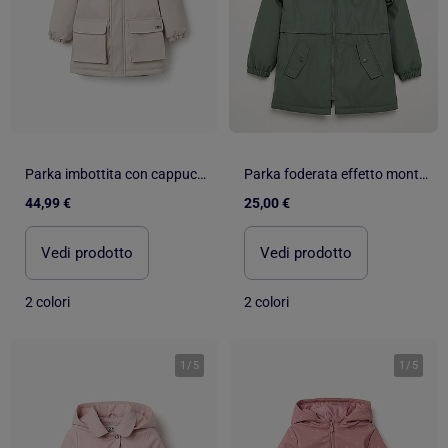
Parka imbottita con cappuccio e tasche frontali
Parka foderata effetto montone
44,99 €
25,00 €
Vedi prodotto
Vedi prodotto
2 colori
2 colori
1
/
5
1
/
5