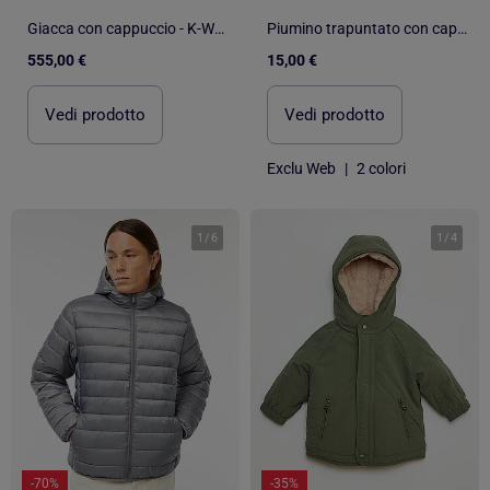
Giacca con cappuccio - K-Way
Piumino trapuntato con cappuccio
555,00 €
15,00 €
Vedi prodotto
Vedi prodotto
Exclu Web
|
2 colori
1
/
6
1
/
4
-70%
-35%