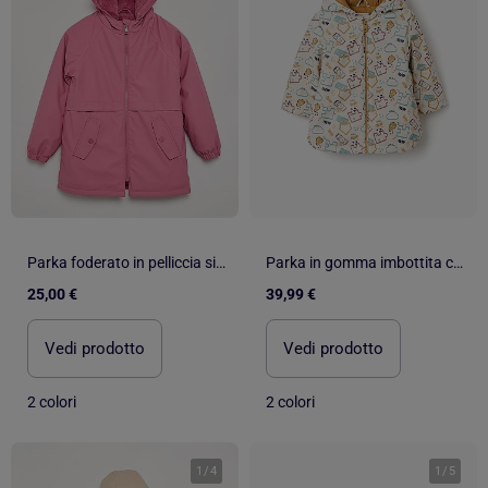
Parka foderato in pelliccia sintetica
Parka in gomma imbottita con cappuccio e stampa
25,00 €
39,99 €
Vedi prodotto
Vedi prodotto
2 colori
2 colori
1
/
4
1
/
5