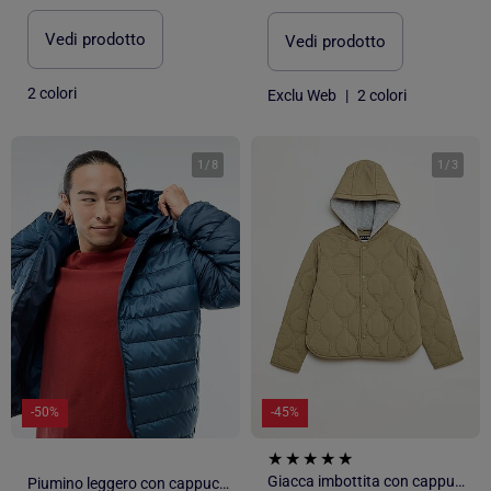
Vedi prodotto
Vedi prodotto
2 colori
Exclu Web
|
2 colori
1
/
8
1
/
3
-50%
-45%
Giacca imbottita con cappuccio
Piumino leggero con cappuccio