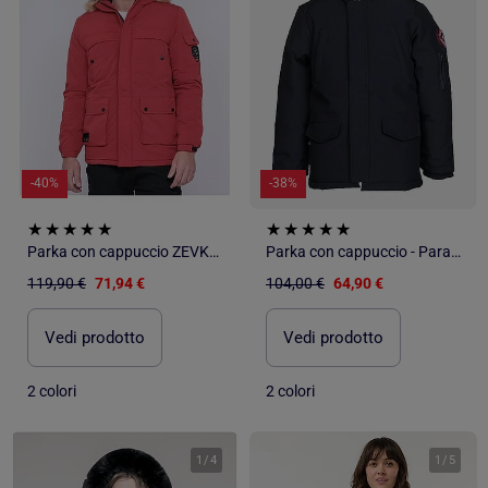
-40%
-38%
Parka con cappuccio ZEVKOT
Parka con cappuccio - Paragoose
119,90 €
71,94 €
104,00 €
64,90 €
Vedi prodotto
Vedi prodotto
2 colori
2 colori
1
/
4
1
/
5