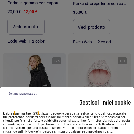
Parka in gomma con cappuccio
Parka idrorepellente con cappuccio
20,00 €
13,00 €
35,00 €
Vedi prodotto
Vedi prodotto
Exclu Web
|
2 colori
Exclu Web
|
2 colori
1
/
8
1
/
4
Continua senza accettare x
Gestisci i miei cookie
Kiabi e i
suoi partner (29)
utilizzano i cookie per adattare il contenuto del nostro sito alle
tue preferenze, per darti accesso alle soluzioni di servizio clienti (chat e recensioni dei
clienti), per fornirti offerte e pubblicità personalizzate, [per fornirti servizi relativi ai social
network ] o per misurare le performance del nostro sito. Una volta effettuata la tua scelta,
la conserveremo per una durata di 6 mesi. Potrai cambiare idea in qualsiasi momento
cliccando sul link "Cookie" in basso a sinistra di qualsiasi pagina del nostro sito.