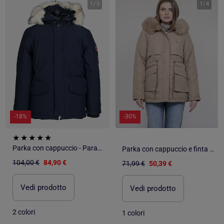
1
/
3
1
/
4
-18%
-30%
Parka con cappuccio - Paragoose
Parka con cappuccio e finta pelliccia USMAR
104,00 €
84,90 €
71,99 €
50,39 €
Vedi prodotto
Vedi prodotto
2 colori
1 colori