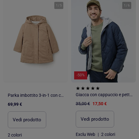
1
/
5
1
/
6
-50%
Giacca con cappuccio e pettorina in felpa removibile
Parka imbottito 3-in-1 con cappuccio
35,00 €
17,50 €
69,99 €
Vedi prodotto
Vedi prodotto
Exclu Web
|
2 colori
2 colori