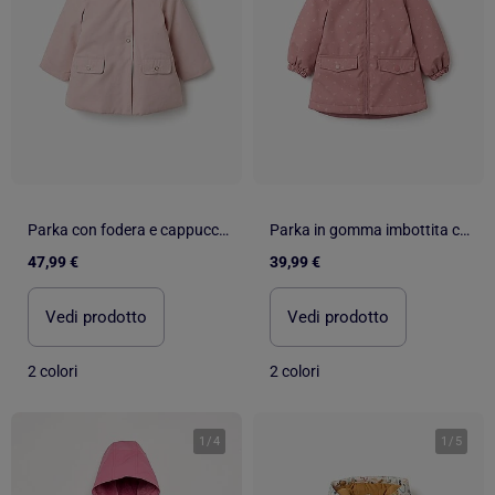
Parka con fodera e cappuccio staccabile
Parka in gomma imbottita con cappuccio e tasche
47,99 €
39,99 €
Vedi prodotto
Vedi prodotto
2 colori
2 colori
1
/
4
1
/
5