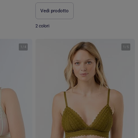
Vedi prodotto
2 colori
1
/
4
1
/
5