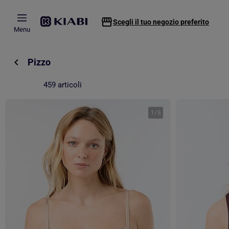
Passa al contenuto principale
Scegli il tuo negozio preferito
Menu
Pizzo
459 articoli
1
/
5