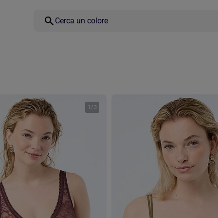
1
/
3