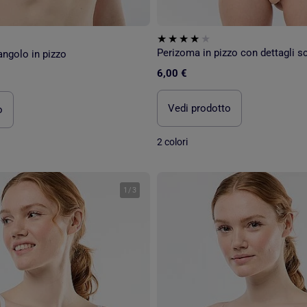
Perizoma in pizzo con dettagli sci
angolo in pizzo
6,00 €
Vedi prodotto
o
2 colori
1
/
3