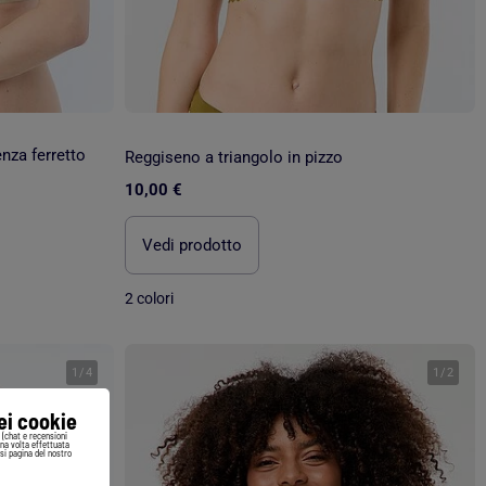
nza ferretto
Reggiseno a triangolo in pizzo
10,00 €
Vedi prodotto
2 colori
1
/
4
1
/
2
iei cookie
i (chat e recensioni
Una volta effettuata
si pagina del nostro