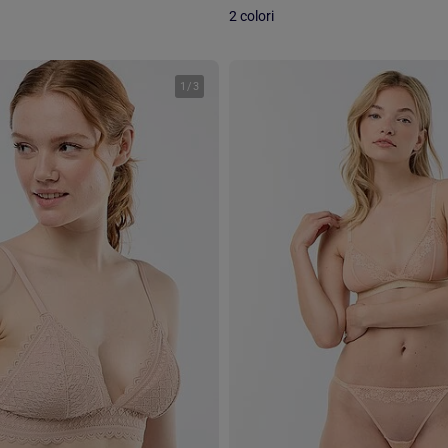
2 colori
1
/
3