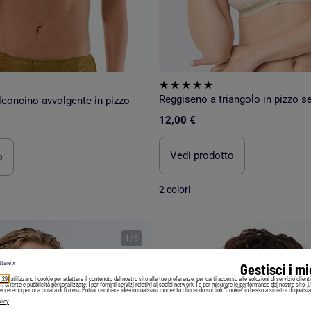
Reggiseno a triangolo in pizzo se
concino avvolgente in pizzo
12,00 €
Vedi prodotto
o
2 colori
1
/
3
ttare x
Gestisci i m
 (29)
utilizzano i cookie per adattare il contenuto del nostro sito alle tue preferenze, per darti accesso alle soluzioni di servizio client
irti offerte e pubblicità personalizzate, [per fornirti servizi relativi ai social network ] o per misurare le performance del nostro sito. 
serveremo per una durata di 6 mesi. Potrai cambiare idea in qualsiasi momento cliccando sul link "Cookie" in basso a sinistra di qualsia
licy