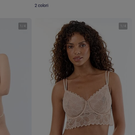
2 colori
1
/
4
1
/
4