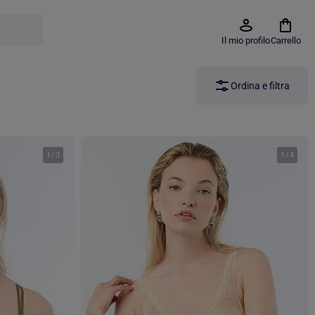
Il mio profilo
Carrello
Ordina e filtra
1
/
3
1
/
4