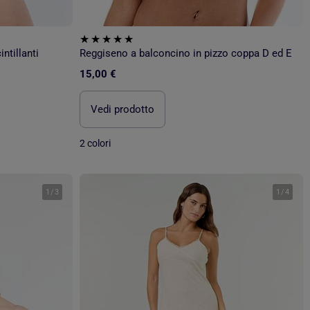
ntillanti
Reggiseno a balconcino in pizzo coppa D ed E
15,00 €
Vedi prodotto
2 colori
1
/
3
1
/
4