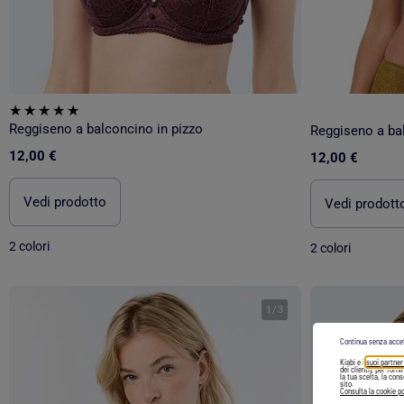
Reggiseno a balconcino in pizzo
Reggiseno a bal
12,00 €
12,00 €
Vedi prodotto
Vedi prodott
2 colori
2 colori
1
/
3
Continua senza acce
Kiabi e i
suoi partner
dei clienti), per forn
la tua scelta, la con
sito.
Consulta la cookie po