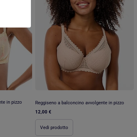
te in pizzo
Reggiseno a balconcino avvolgente in pizzo
12,00 €
Vedi prodotto