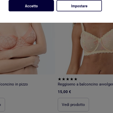
Accetto
Impostare
concino in pizzo
Reggiseno a balconcino avvolgen
15,00 €
o
Vedi prodotto