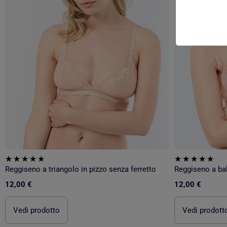
Reggiseno a triangolo in pizzo senza ferretto
Reggiseno a bal
12,00 €
12,00 €
Vedi prodotto
Vedi prodott