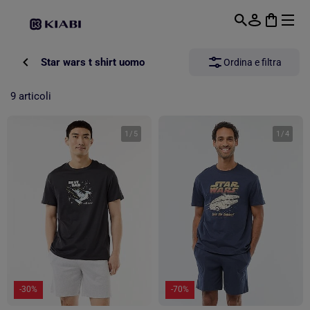
Passa al contenuto principale
Star wars t shirt uomo
Ordina e filtra
9 articoli
1
/
5
1
/
4
-30%
-70%