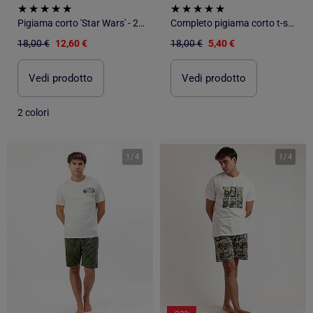
Pigiama corto 'Star Wars' - 2 pezzi
Completo pigiama corto t-shirt + short - 2 pezzi
18,00 €
12,60 €
18,00 €
5,40 €
Vedi prodotto
Vedi prodotto
2 colori
1
/
4
1
/
4