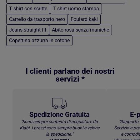
T shirt con scritte
T shirt uomo stampa
Carrello da trasporto nero
Foulard kaki
Jeans straight fit
Abito rosa senza maniche
Copertina azzurra in cotone
Torna al contenuto principale
I clienti parlano dei nostri
servizi *
Spedizione Gratuita
E-p
"Sono sempre contenta di acquistare da
"Rapporto 
Kiabi. I prezzi sono sempre buoni e veloce
Servizio e-p
la spedizione."
e comodis