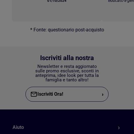
educato e gen
01/10/2024
* Fonte: questionario post-acquisto
Iscriviti alla nostra
Newsletter e resta aggiornato
sulle promo esclusive, sconti in
anteprima, idee look per tutta la
famiglia e tanto altro!
›
Iscriviti Ora!
Aiuto