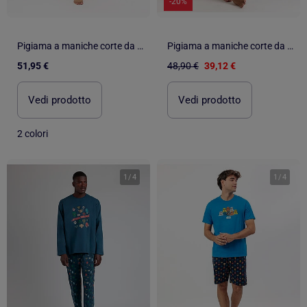
-20%
Pigiama a maniche corte da uomo in stile anime di STAR WARS
Pigiama a maniche corte da uomo STAR WARS Old Comic
51,95 €
48,90 €
39,12 €
Vedi prodotto
Vedi prodotto
2 colori
1
/
4
1
/
4