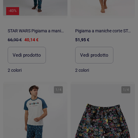
-40%
STAR WARS Pigiama a maniche lunghe da uomo Alien Species
Pigiama a maniche corte STAR WARS Game Wars per uomo
66,90 €
40,14 €
51,95 €
Vedi prodotto
Vedi prodotto
2 colori
2 colori
1
/
4
1
/
4