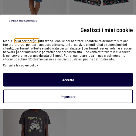
Continua senza accettare x
Gestisci i miei cookie
Pigiama a maniche corte STAR WARS Summer Force da uomo
Costume da bagno da uomo ispirato ai vecchi fumetti di STAR WARS
Kiabi e i
suoi partner (29)
utilizzano i cookie per adattare il contenuto del nostro sito alle
tue preferenze, per darti accesso alle soluzioni di servizio clienti (chat e recensioni dei
clienti), per fornirti offerte e pubblicità personalizzate, [per fornirti servizi relativi ai social
51,95 €
49,90 €
network ] o per misurare le performance del nostro sito. Una volta effettuata la tua scelta,
la conserveremo per una durata di 6 mesi. Potrai cambiare idea in qualsiasi momento
cliccando sul link "Cookie" in basso a sinistra di qualsiasi pagina del nostro sito.
Vedi prodotto
Vedi prodotto
Consulta la cookie policy
2 colori
2 colori
Accetto
Impostare
1
/
4