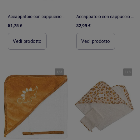
Accappatoio con cappuccio in bambù per bambino | BB&CO
Accappatoio con cappuccio in garza di cotone e guanto con fantasia leopardata per - SAUTHON
51,75 €
32,99 €
Vedi prodotto
Vedi prodotto
1
/
3
1
/
3