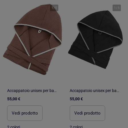
1
/
5
1
/
5
Accappatoio unisex per bambini in cotone a nido d'ape JADOU
Accappatoio unisex per bambini in cotone a nido d'ape JADOU
55,00 €
55,00 €
Vedi prodotto
Vedi prodotto
2 colori
2 colori