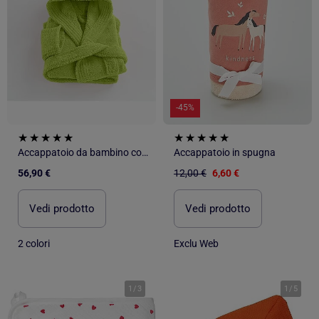
-45%
Accappatoio da bambino con cappuccio in spugna di cotone boucl? COCOON
Accappatoio in spugna
56,90 €
12,00 €
6,60 €
Vedi prodotto
Vedi prodotto
2 colori
Exclu Web
1
/
3
1
/
5