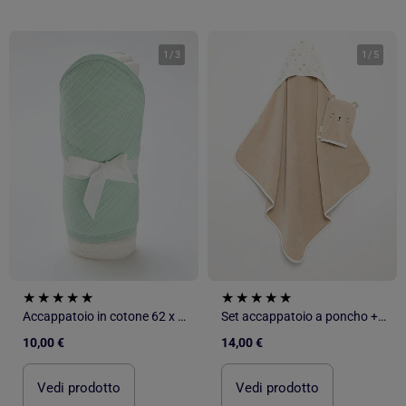
1
/
3
1
/
5
Accappatoio in cotone 62 x 104 cm
Set accappatoio a poncho + guanti - 2 pezzi
10,00 €
14,00 €
Vedi prodotto
Vedi prodotto