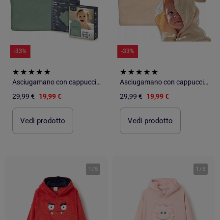
-33%
-33%
Asciugamano con cappuccio in mussola - LIONELO - 100% naturale - 80 x 80 cm - Dal primo giorno di vi
Asciugamano con cappuccio in mussola - LIONELO - 100% naturale - 80 x 80 cm - Dal primo giorno di vi
29,99 €
19,99 €
29,99 €
19,99 €
Vedi prodotto
Vedi prodotto
1
/
5
1
/
5