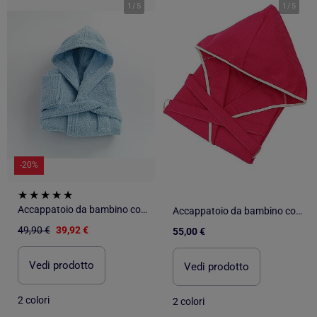
1
/
5
1
/
5
-20%
Accappatoio da bambino con cappuccio in spugna di cotone boucl? COCOON
Accappatoio da bambino con cappuccio in cotone a nido d'ape JADOO
49,90 €
39,92 €
55,00 €
Vedi prodotto
Vedi prodotto
2 colori
2 colori