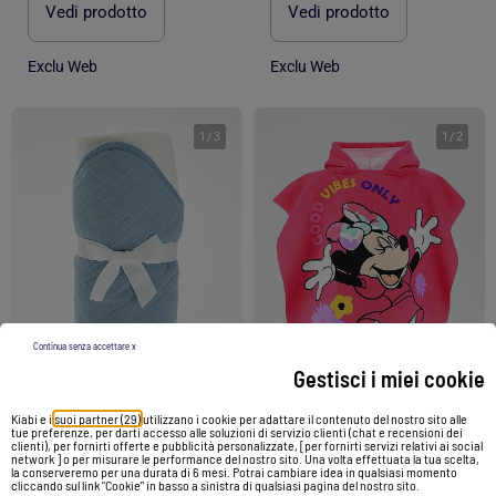
Vedi prodotto
Vedi prodotto
Exclu Web
Exclu Web
1
/
3
1
/
2
Continua senza accettare x
Gestisci i miei cookie
Kiabi e i
suoi partner (29)
utilizzano i cookie per adattare il contenuto del nostro sito alle
tue preferenze, per darti accesso alle soluzioni di servizio clienti (chat e recensioni dei
clienti), per fornirti offerte e pubblicità personalizzate, [per fornirti servizi relativi ai social
Accappatoio in cotone 62 x 104 cm
Accappatoio 'Minnie' di 'Disney'
network ] o per misurare le performance del nostro sito. Una volta effettuata la tua scelta,
la conserveremo per una durata di 6 mesi. Potrai cambiare idea in qualsiasi momento
cliccando sul link "Cookie" in basso a sinistra di qualsiasi pagina del nostro sito.
10,00 €
9,00 €