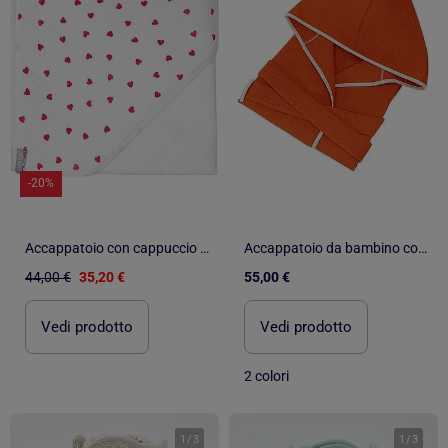
-20%
Accappatoio con cappuccio per neonato in cotone e bambù | SEVIRA KIDS
Accappatoio da bambino con cappuccio in cotone a nido d'ape JADOO
44,00 €
35,20 €
55,00 €
Vedi prodotto
Vedi prodotto
2 colori
1
/
3
1
/
3