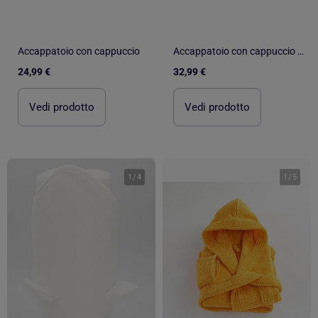
Accappatoio con cappuccio
Accappatoio con cappuccio in garza di cotone e guanto con fantasia leopardata per - SAUTHON
24,99 €
32,99 €
Vedi prodotto
Vedi prodotto
1
/
4
1
/
5