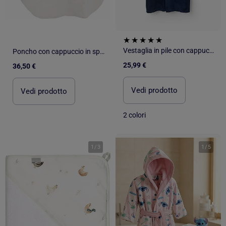
Vestaglia in pile con cappuccio e cintura
Poncho con cappuccio in spugna da 480 g/m² MANI
25,99 €
36,50 €
Vedi prodotto
Vedi prodotto
2 colori
1
/
3
1
/
5