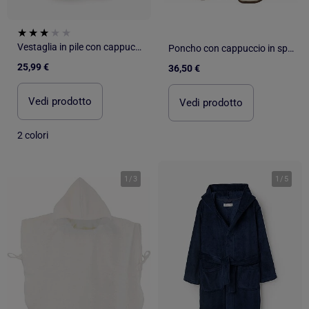
Vestaglia in pile con cappuccio e cintura
Poncho con cappuccio in spugna da 480 g/m² MANI
25,99 €
36,50 €
Vedi prodotto
Vedi prodotto
2 colori
1
/
3
1
/
5