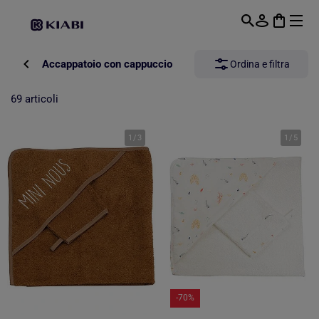
Passa al contenuto principale
Accappatoio con cappuccio
Ordina e filtra
69 articoli
1
/
3
1
/
5
-70%