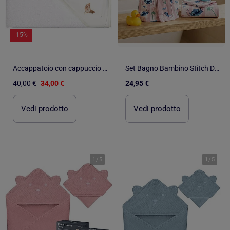
-15%
Accappatoio con cappuccio per neonato in cotone e bambù | SEVIRA KIDS
Set Bagno Bambino Stitch Disney – Accappatoio Cappuccio + Asciugamano 50x100 cm + Guanto Ba
40,00 €
34,00 €
24,95 €
Vedi prodotto
Vedi prodotto
1
/
5
1
/
5