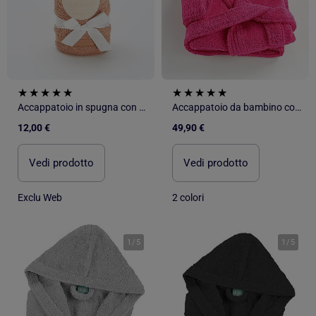
Accappatoio in spugna con orecchie di animali
Accappatoio da bambino con cappuccio in spugna di cotone boucl? COCOON
12,00 €
49,90 €
Vedi prodotto
Vedi prodotto
Exclu Web
2 colori
1
/
5
1
/
5