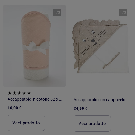
1
/
3
1
/
3
Accappatoio in cotone 62 x 104 cm
Accappatoio con cappuccio per neonato
10,00 €
24,99 €
Vedi prodotto
Vedi prodotto