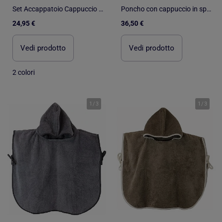
Set Accappatoio Cappuccio + Asciugamano 50x100cm + Guanto Harry Potter Hedwig – 100% Poliestere
Poncho con cappuccio in spugna da 480 g/m² MANI
24,95 €
36,50 €
Vedi prodotto
Vedi prodotto
2 colori
1
/
3
1
/
3