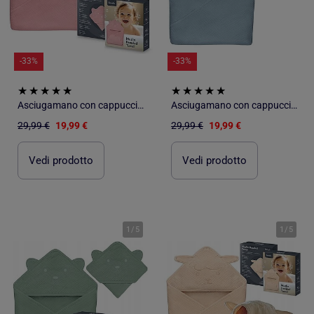
-33%
-33%
Asciugamano con cappuccio in mussola - LIONELO - 100% naturale - 80 x 80 cm - Dal primo giorno di vi
Asciugamano con cappuccio in mussola - LIONELO - 100% naturale - 80 x 80 cm - Dal primo giorno di vi
29,99 €
19,99 €
29,99 €
19,99 €
Vedi prodotto
Vedi prodotto
1
/
5
1
/
5