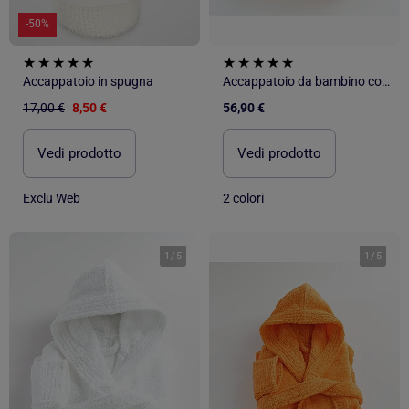
-50%
Accappatoio in spugna
Accappatoio da bambino con cappuccio in spugna di cotone boucl? COCOON
17,00 €
8,50 €
56,90 €
Vedi prodotto
Vedi prodotto
Exclu Web
2 colori
1
/
5
1
/
5