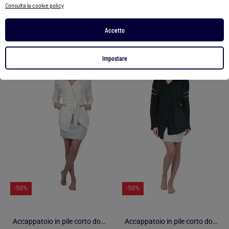
Consulta la cookie policy
Vedi prodotto
Vedi prodotto
Accetto
Impostare
1
/
1
1
/
1
-50%
-50%
Accappatoio in pile corto donna
Accappatoio in pile corto donna