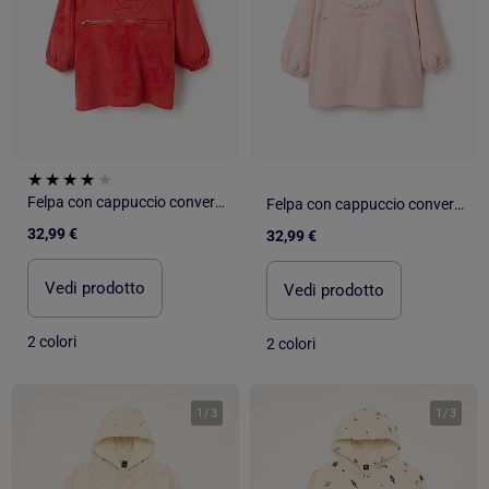
Felpa con cappuccio convertibile in pile coral 'monsters of emotions'
Felpa con cappuccio convertibile in pile corallo 'monsters of emotions'
32,99 €
32,99 €
Vedi prodotto
Vedi prodotto
2 colori
2 colori
1
/
3
1
/
3