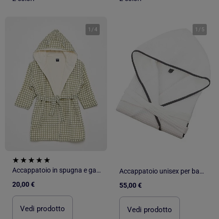
1
/
4
1
/
5
Accappatoio in spugna e garza di cotone - Kiabi Home
Accappatoio unisex per bambini in cotone a nido d'ape JADOU
20,00 €
55,00 €
Vedi prodotto
Vedi prodotto