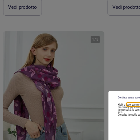
Vedi prodotto
Vedi prodott
1
/
5
Continua senza acce
Kiabi e i
suoi partner
dei clienti), per forn
la tua scelta, la con
sito.
Consulta la cookie po