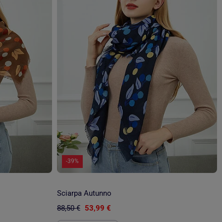
-39%
Sciarpa Autunno
88,50 €
53,99 €