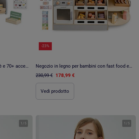
-23%
Gelateria in legno 2 in 1 con caffè e 70+ accessori bambini
Negozio in legno per bambini con fast food e 100+ accessori gioco educativo
230,99 €
178,99 €
Vedi prodotto
1
/
5
1
/
5