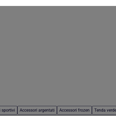
 sportivi
Accessori argentati
Accessori frozen
Tenda verde