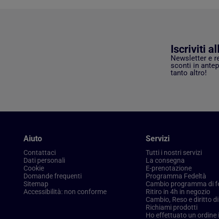
Iscriviti a
Newsletter e r
sconti in antep
tanto altro!
Aiuto
Servizi
Contattaci
Tutti i nostri servizi
Dati personali
La consegna
Cookie
E-prenotazione
Domande frequenti
Programma Fedeltà
Sitemap
Cambio programma di f
Accessibilità: non conforme
Ritiro in 4h in negozio
Cambio, Reso e diritto d
Richiami prodotti
Ho effettuato un ordine 