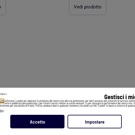
o
Vedi prodotto
ttare x
Gestisci i m
 (29)
utilizzano i cookie per adattare il contenuto del nostro sito alle tue preferenze, per darti accesso alle soluzioni di servizio client
irti offerte e pubblicità personalizzate, [per fornirti servizi relativi ai social network ] o per misurare le performance del nostro sito. 
serveremo per una durata di 6 mesi. Potrai cambiare idea in qualsiasi momento cliccando sul link "Cookie" in basso a sinistra di qualsia
licy
Accetto
Impostare