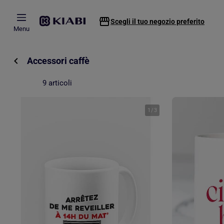
Passa al contenuto principale
Scegli il tuo negozio preferito
Menu
Accessori caffè
9 articoli
1
/
3