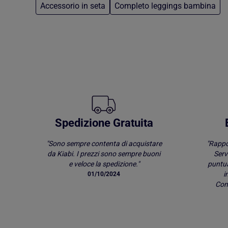
Accessorio in seta
Completo leggings bambina
Torna al contenuto principale
Spedizione Gratuita
"Sono sempre contenta di acquistare
"Rappo
da Kiabi. I prezzi sono sempre buoni
Serv
e veloce la spedizione."
puntu
i
01/10/2024
Comp