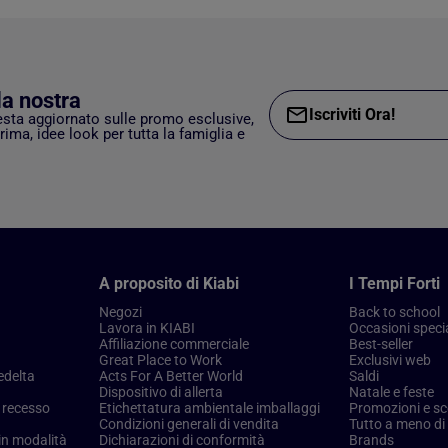
lla nostra
Iscriviti Ora!
esta aggiornato sulle promo esclusive,
rima, idee look per tutta la famiglia e
A proposito di Kiabi
I Tempi Forti
Negozi
Back to school
Lavora in KIABI
Occasioni specia
Affiliazione commerciale
Best-seller
Great Place to Work
Exclusivi web
edelta
Acts For A Better World
Saldi
Dispositivo di allerta
Natale e feste
i recesso
Etichettatura ambientale imballaggi
Promozioni e sc
Condizioni generali di vendita
Tutto a meno di
in modalità
Dichiarazioni di conformità
Brands