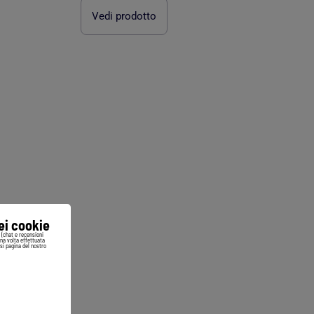
Vedi prodotto
iei cookie
i (chat e recensioni
Una volta effettuata
si pagina del nostro