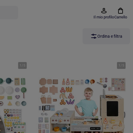
Il mio profilo
Carrello
Ordina e filtra
1
/
5
1
/
5