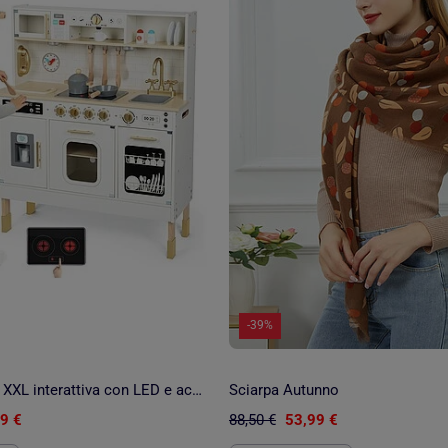
-39%
Cucina in legno XXL interattiva con LED e accessori bambini
Sciarpa Autunno
9 €
88,50 €
53,99 €