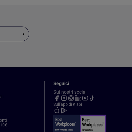
›
Seguici
Sui nostri social
li
Sull’app di Kiabi
onti
 10€