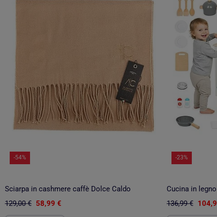
-54%
-23%
Sciarpa in cashmere caffè Dolce Caldo
129,00 €
58,99 €
136,99 €
104,9