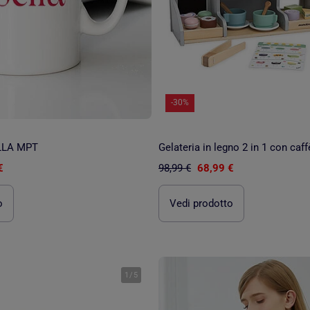
-30%
LLA MPT
€
98,99 €
68,99 €
o
Vedi prodotto
1
/
5