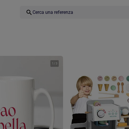
1
/
3