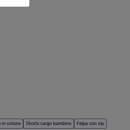
 in cotone
Shorts cargo bambino
Felpa con zip