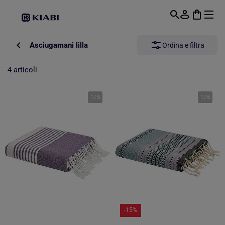
Passa al contenuto principale
Asciugamani lilla
Ordina e filtra
4 articoli
1
/
5
1
/
5
-15%