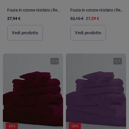
Fouta in cotone riciclato | Reva
Fouta in cotone riciclato | Reva
27,94 €
32,10 €
27,29 €
Vedi prodotto
Vedi prodotto
1
/
1
1
/
1
-26%
-26%