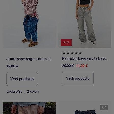
-45%
Pantaloni baggy a vita bassa con 5 tasche
Jeans paperbag + cintura con motivo
20,00 €
11,00 €
12,00 €
Vedi prodotto
Vedi prodotto
Exclu Web
|
2 colori
1
/
5
1
/
5