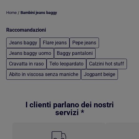
/
Home
Bambini jeans baggy
Raccomandazioni
Jeans baggy
Flare jeans
Pepe jeans
Jeans baggy uomo
Baggy pantaloni
Cravatta in raso
Telo leopardato
Calzini hot stuff
Abito in viscosa senza maniche
Jogpant beige
Torna al contenuto principale
I clienti parlano dei nostri
servizi *