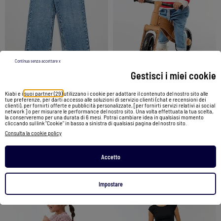
Continua senza accettare x
Gestisci i miei cookie
Kiabi e i
suoi partner (29)
utilizzano i cookie per adattare il contenuto del nostro sito alle
Jeans wide-leg
Jeans paperbag + cintura con motivo
tue preferenze, per darti accesso alle soluzioni di servizio clienti (chat e recensioni dei
clienti), per fornirti offerte e pubblicità personalizzate, [per fornirti servizi relativi ai social
network ] o per misurare le performance del nostro sito. Una volta effettuata la tua scelta,
13,00 €
12,00 €
la conserveremo per una durata di 6 mesi. Potrai cambiare idea in qualsiasi momento
cliccando sul link "Cookie" in basso a sinistra di qualsiasi pagina del nostro sito.
Consulta la cookie policy
Vedi prodotto
Vedi prodotto
Accetto
2 colori
2 colori
Impostare
1
/
5
1
/
4