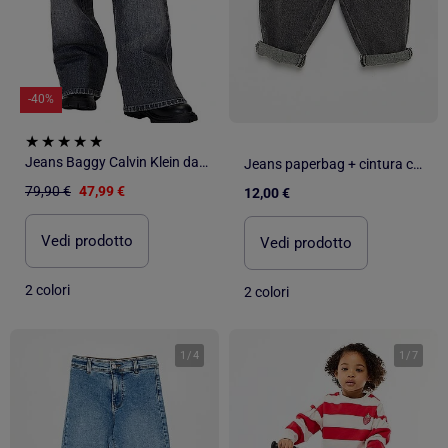
-40%
Jeans Baggy Calvin Klein da Ragazzo Skater
Jeans paperbag + cintura con motivo
79,90 €
47,99 €
12,00 €
Vedi prodotto
Vedi prodotto
2 colori
2 colori
1
/
4
1
/
7