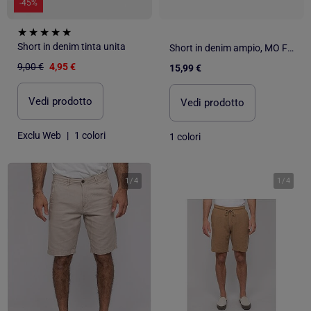
-45%
Short in denim tinta unita
Short in denim ampio, MO Fashion
9,00 €
4,95 €
15,99 €
Vedi prodotto
Vedi prodotto
Exclu Web
|
1 colori
1 colori
1
/
4
1
/
4