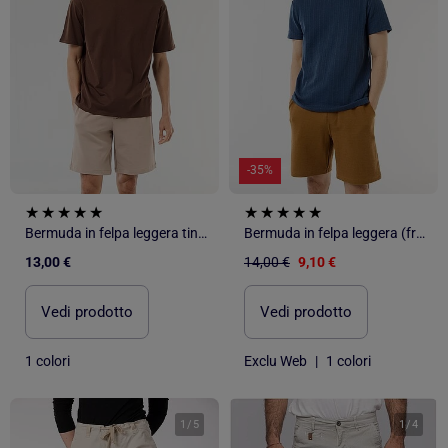
-35%
Bermuda in felpa leggera tinta unita
Bermuda in felpa leggera (french-terry)
13,00 €
14,00 €
9,10 €
Vedi prodotto
Vedi prodotto
1 colori
Exclu Web
|
1 colori
1
/
5
1
/
4