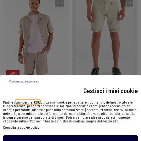
1
/
5
1
/
5
-45%
Continua senza accettare x
Gestisci i miei cookie
Bermuda in felpa leggera
Bermuda ARVID
Kiabi e i
suoi partner (29)
utilizzano i cookie per adattare il contenuto del nostro sito alle
20,00 €
11,00 €
84,99 €
tue preferenze, per darti accesso alle soluzioni di servizio clienti (chat e recensioni dei
clienti), per fornirti offerte e pubblicità personalizzate, [per fornirti servizi relativi ai social
network ] o per misurare le performance del nostro sito. Una volta effettuata la tua scelta,
la conserveremo per una durata di 6 mesi. Potrai cambiare idea in qualsiasi momento
Vedi prodotto
Vedi prodotto
cliccando sul link "Cookie" in basso a sinistra di qualsiasi pagina del nostro sito.
Consulta la cookie policy
1 colori
1 colori