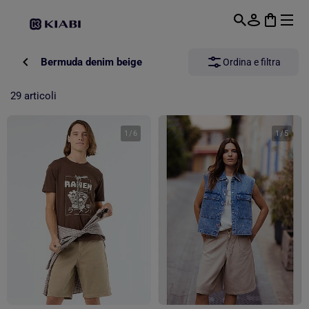
Passa al contenuto principale
Bermuda denim beige
Ordina e filtra
29 articoli
1
/
6
1
/
5