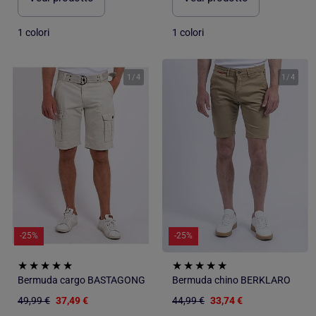
1 colori
1 colori
1
/
4
1
/
4
-25%
-25%
Bermuda cargo BASTAGONG
Bermuda chino BERKLARO
49,99 €
37,49 €
44,99 €
33,74 €