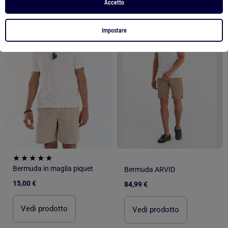
Accetto
1
/
5
1
/
5
Impostare
Bermuda in maglia piquet
Bermuda ARVID
15,00 €
84,99 €
Vedi prodotto
Vedi prodotto