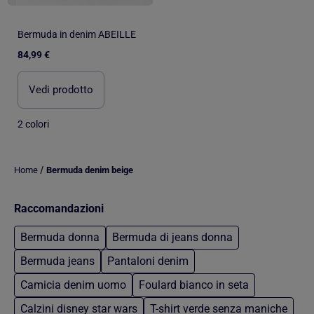
Bermuda in denim ABEILLE
84,99 €
Vedi prodotto
2 colori
/
Home
Bermuda denim beige
Raccomandazioni
Bermuda donna
Bermuda di jeans donna
Bermuda jeans
Pantaloni denim
Camicia denim uomo
Foulard bianco in seta
Calzini disney star wars
T-shirt verde senza maniche