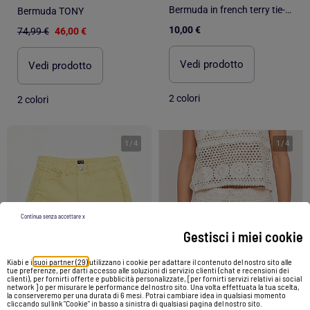
Bermuda in french terry tie-dye
Bermuda TONY
10,00 €
74,99 €
46,00 €
Vedi prodotto
Vedi prodotto
2 colori
2 colori
1
/
4
1
/
4
Continua senza accettare x
Gestisci i miei cookie
Kiabi e i
suoi partner (29)
utilizzano i cookie per adattare il contenuto del nostro sito alle
tue preferenze, per darti accesso alle soluzioni di servizio clienti (chat e recensioni dei
clienti), per fornirti offerte e pubblicità personalizzate, [per fornirti servizi relativi ai social
network ] o per misurare le performance del nostro sito. Una volta effettuata la tua scelta,
la conserveremo per una durata di 6 mesi. Potrai cambiare idea in qualsiasi momento
-20%
cliccando sul link "Cookie" in basso a sinistra di qualsiasi pagina del nostro sito.