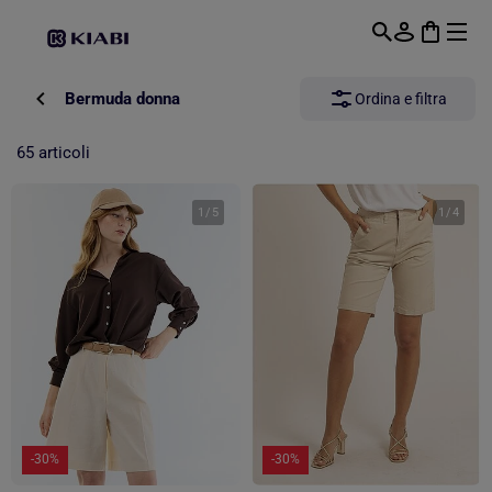
Passa al contenuto principale
Bermuda donna
Ordina e filtra
65 articoli
1
/
5
1
/
4
-30%
-30%