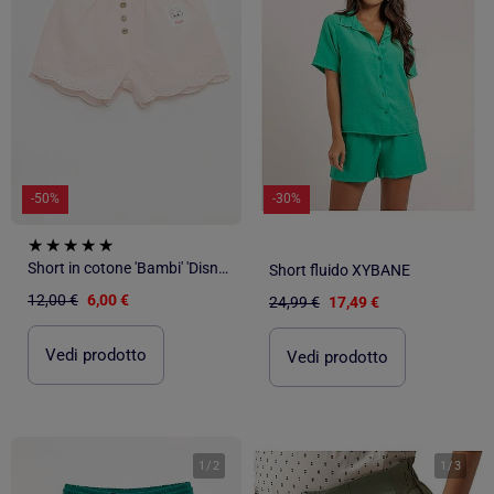
-50%
-30%
Short in cotone 'Bambi' 'Disney'
Short fluido XYBANE
12,00 €
6,00 €
24,99 €
17,49 €
Vedi prodotto
Vedi prodotto
1
/
2
1
/
3