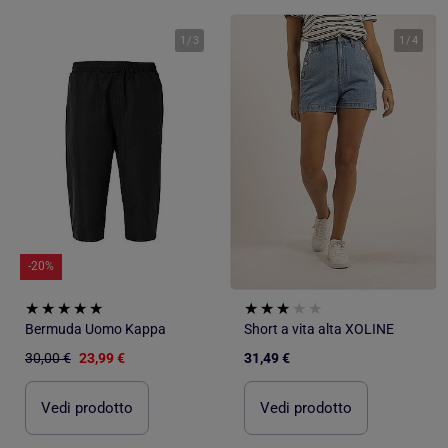
1
/
3
1
/
4
-20%
Bermuda Uomo Kappa
Short a vita alta XOLINE
30,00 €
23,99 €
31,49 €
Vedi prodotto
Vedi prodotto