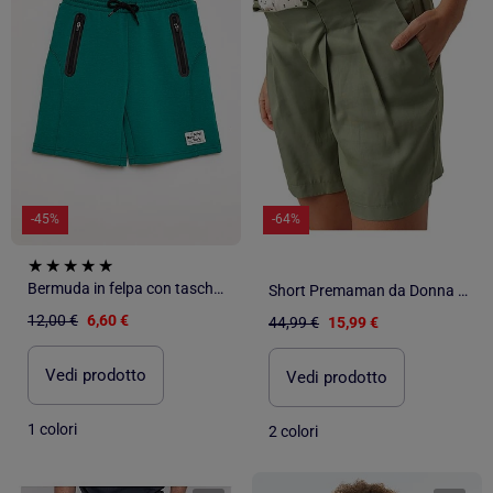
-45%
-64%
Bermuda in felpa con tasche zippate
Short Premaman da Donna Mamalicious
12,00 €
6,60 €
44,99 €
15,99 €
Vedi prodotto
Vedi prodotto
1 colori
2 colori