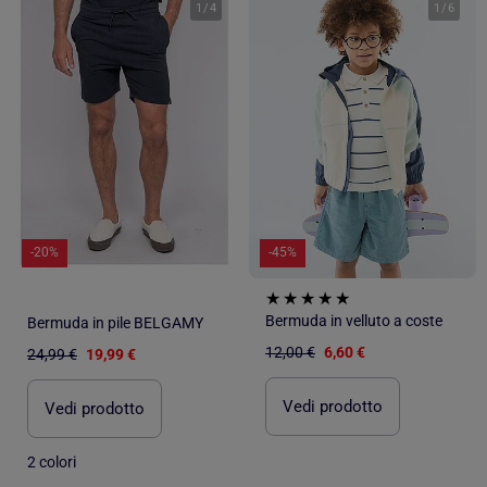
1
/
4
1
/
6
-20%
-45%
Bermuda in velluto a coste
Bermuda in pile BELGAMY
12,00 €
6,60 €
24,99 €
19,99 €
Vedi prodotto
Vedi prodotto
2 colori