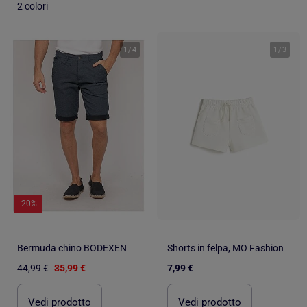
2 colori
1
/
4
1
/
3
-20%
Bermuda chino BODEXEN
Shorts in felpa, MO Fashion
44,99 €
35,99 €
7,99 €
Vedi prodotto
Vedi prodotto