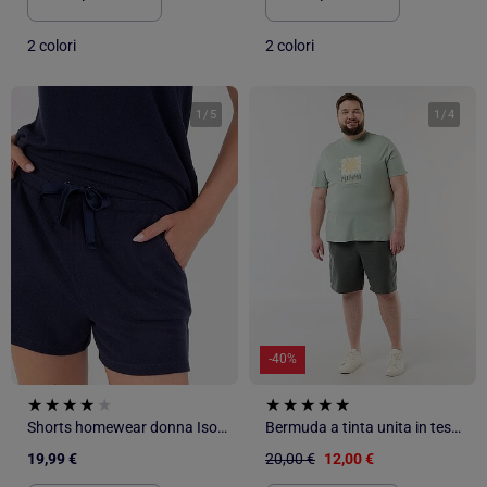
2 colori
2 colori
1
/
5
1
/
4
-40%
Shorts homewear donna Isotoner
Bermuda a tinta unita in tessuto dobby
19,99 €
20,00 €
12,00 €