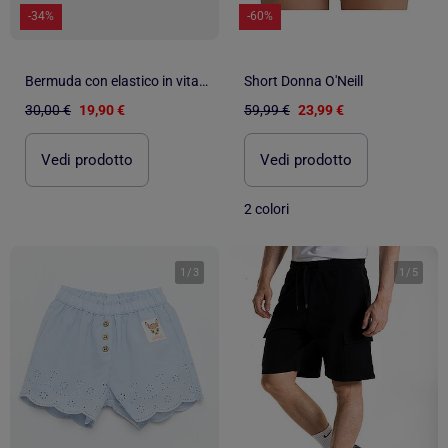
-34%
-60%
Bermuda con elastico in vita - Redskins
Short Donna O'Neill
30,00 €
19,90 €
59,99 €
23,99 €
Vedi prodotto
Vedi prodotto
2 colori
1
/
3
1
/
5