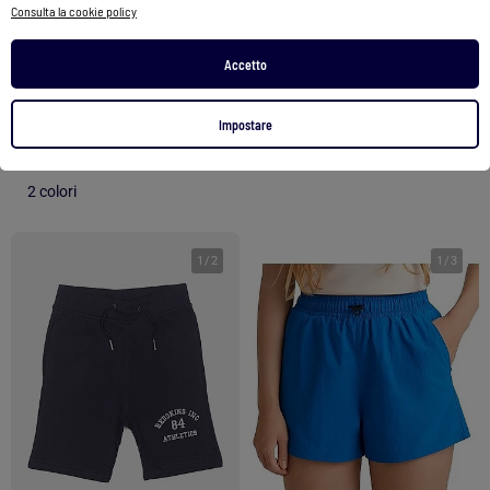
Consulta la cookie policy
Bermuda in denim a tinta unita con 5 tasche
Short all'uncinetto XAONA
Accetto
12,00 €
29,99 €
23,99 €
Impostare
Vedi prodotto
Vedi prodotto
2 colori
1
/
2
1
/
3