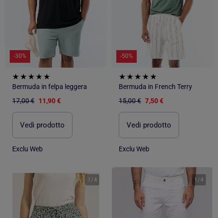
-30%
-50%
Bermuda in felpa leggera
Bermuda in French Terry
17,00 €
11,90 €
15,00 €
7,50 €
Vedi prodotto
Vedi prodotto
Exclu Web
Exclu Web
1
/
4
1
/
4