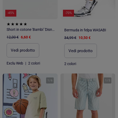
-45%
-70%
Short in cotone 'Bambi' 'Disney'
Bermuda in felpa WASABI
12,00 €
6,60 €
34,99 €
10,50 €
Vedi prodotto
Vedi prodotto
Exclu Web
|
2 colori
2 colori
1
/
6
1
/
5