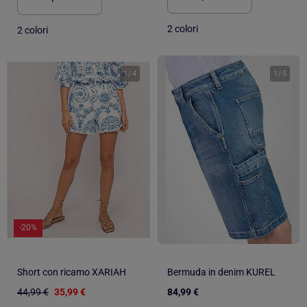
2 colori
2 colori
1
/
4
1
/
5
-20%
Short con ricamo XARIAH
Bermuda in denim KUREL
44,99 €
35,99 €
84,99 €