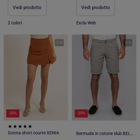
Vedi prodotto
Vedi prodotto
2 colori
Exclu Web
1
/
4
1
/
4
-30%
-20%
Gonna short courte XENIA
Bermuda in cotone slub BELKINO