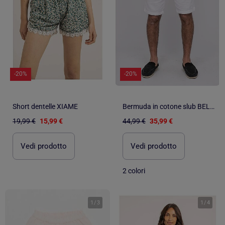
-20%
-20%
Short dentelle XIAME
Bermuda in cotone slub BELKINO
19,99 €
15,99 €
44,99 €
35,99 €
Vedi prodotto
Vedi prodotto
2 colori
1
/
3
1
/
4