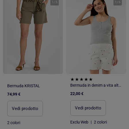
1
/
5
1
/
6
Bermuda in denim a vita alta premaman con ricami
Bermuda KRISTAL
22,00 €
74,99 €
Vedi prodotto
Vedi prodotto
Exclu Web
|
2 colori
2 colori