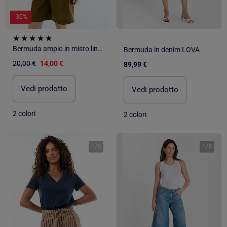
-30%
Bermuda ampio in misto lino con pinces
Bermuda in denim LOVA
20,00 €
14,00 €
89,99 €
Vedi prodotto
Vedi prodotto
2 colori
2 colori
1
/
5
1
/
5