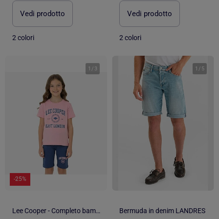
Vedi prodotto
Vedi prodotto
2 colori
2 colori
1
/
3
1
/
5
-25%
Lee Cooper - Completo bambina maglietta a maniche corte e bermuda
Bermuda in denim LANDRES