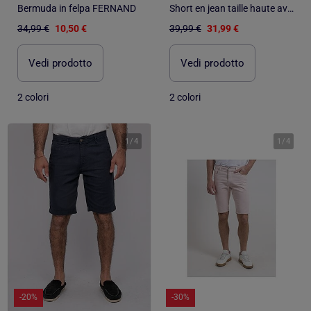
Bermuda in felpa FERNAND
Short en jean taille haute avec ceinture XINES
34,99 €
10,50 €
39,99 €
31,99 €
Vedi prodotto
Vedi prodotto
2 colori
2 colori
1
/
4
1
/
4
-20%
-30%