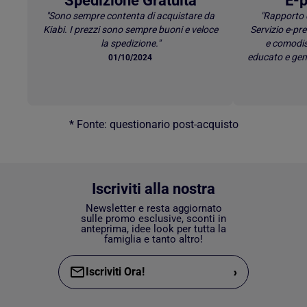
Spedizione Gratuita
E-p
"Sono sempre contenta di acquistare da
"Rapporto 
Kiabi. I prezzi sono sempre buoni e veloce
Servizio e-p
la spedizione."
e comodis
educato e gen
01/10/2024
* Fonte: questionario post-acquisto
Iscriviti alla nostra
Newsletter e resta aggiornato
sulle promo esclusive, sconti in
anteprima, idee look per tutta la
famiglia e tanto altro!
›
Iscriviti Ora!