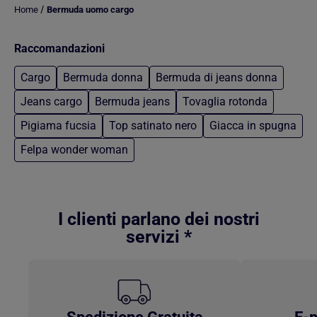
/
Home
Bermuda uomo cargo
Raccomandazioni
Cargo
Bermuda donna
Bermuda di jeans donna
Jeans cargo
Bermuda jeans
Tovaglia rotonda
Pigiama fucsia
Top satinato nero
Giacca in spugna
Felpa wonder woman
Torna al contenuto principale
I clienti parlano dei nostri
servizi *