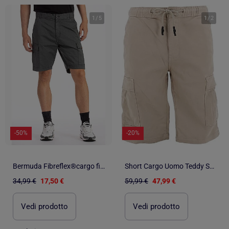
1
/
5
1
/
2
-50%
-20%
Bermuda Fibreflex®cargo fit FRANKY
Short Cargo Uomo Teddy Smith
34,99 €
17,50 €
59,99 €
47,99 €
Vedi prodotto
Vedi prodotto