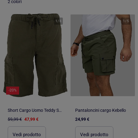
2 colori
1
/
4
1
/
5
-20%
Short Cargo Uomo Teddy Smith
Pantaloncini cargo Kebello
59,99 €
47,99 €
24,99 €
Vedi prodotto
Vedi prodotto