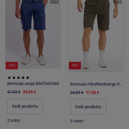
1
/
4
1
/
4
-25%
-50%
Bermuda cargo BASTAGONG
Bermuda Fibreflex®cargo fit FRANKY
47,59 €
35,69 €
34,99 €
17,50 €
Vedi prodotto
Vedi prodotto
2 colori
2 colori