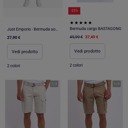
-25%
Bermuda cargo BASTAGONG
Just Emporio - Bermuda uomo dallo stile cargo casual
49,99 €
37,49 €
27,90 €
Vedi prodotto
Vedi prodotto
2 colori
2 colori
1
/
4
1
/
4