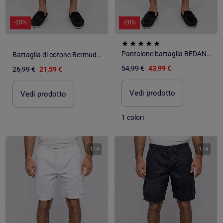
-20%
-20%
Pantalone battaglia BEDANCER
Battaglia di cotone Bermuda BURT
54,99 €
43,99 €
26,99 €
21,59 €
Vedi prodotto
Vedi prodotto
1 colori
1
/
4
1
/
4