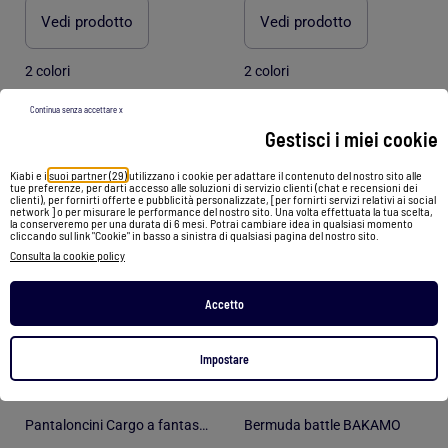
Vedi prodotto
Vedi prodotto
2 colori
2 colori
Continua senza accettare x
Gestisci i miei cookie
1
/
5
1
/
4
Kiabi e i
suoi partner (29)
utilizzano i cookie per adattare il contenuto del nostro sito alle
tue preferenze, per darti accesso alle soluzioni di servizio clienti (chat e recensioni dei
clienti), per fornirti offerte e pubblicità personalizzate, [per fornirti servizi relativi ai social
network ] o per misurare le performance del nostro sito. Una volta effettuata la tua scelta,
la conserveremo per una durata di 6 mesi. Potrai cambiare idea in qualsiasi momento
cliccando sul link "Cookie" in basso a sinistra di qualsiasi pagina del nostro sito.
Consulta la cookie policy
Accetto
Impostare
-25%
-30%
Pantaloncini Cargo a fantasia Kebello
Bermuda battle BAKAMO