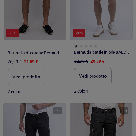
-20%
-20%
Bermuda battle in pile BALDWIN
Battaglia di cotone Bermuda BURT
32,99 €
26,39 €
26,99 €
21,59 €
Vedi prodotto
Vedi prodotto
2 colori
2 colori
1
/
4
1
/
4