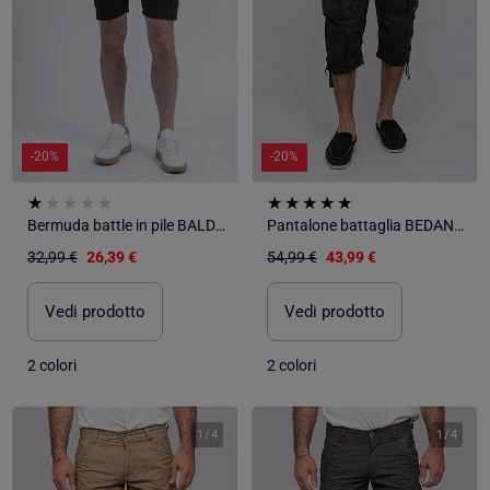
-20%
-20%
Bermuda battle in pile BALDWIN
Pantalone battaglia BEDANCER
32,99 €
26,39 €
54,99 €
43,99 €
Vedi prodotto
Vedi prodotto
2 colori
2 colori
1
/
4
1
/
4