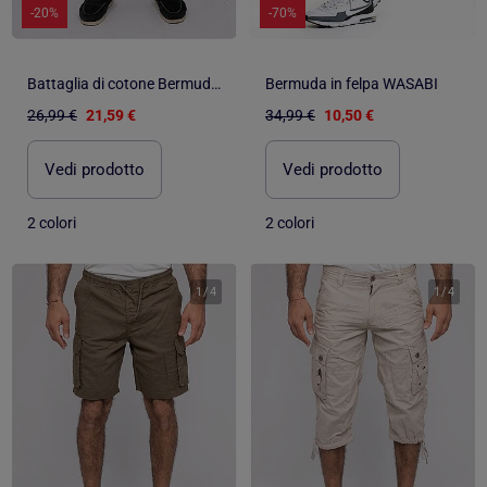
-20%
-70%
Battaglia di cotone Bermuda BURT
Bermuda in felpa WASABI
26,99 €
21,59 €
34,99 €
10,50 €
Vedi prodotto
Vedi prodotto
2 colori
2 colori
1
/
4
1
/
4