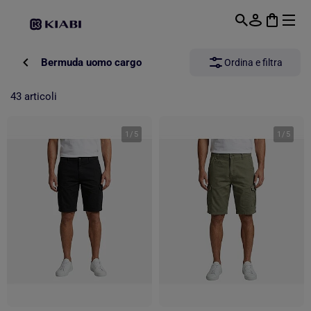
Passa al contenuto principale
Bermuda uomo cargo
Ordina e filtra
43 articoli
1
/
5
1
/
5