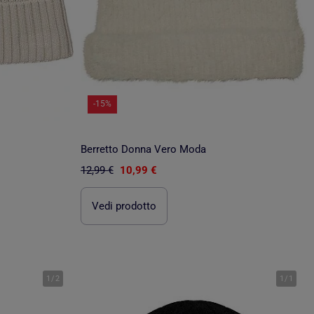
-15%
Berretto Donna Vero Moda
12,99 €
10,99 €
Vedi prodotto
1
/
2
1
/
1