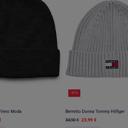
-31%
 Vero Moda
Berretto Donna Tommy Hilfiger
€
34,90 €
23,99 €