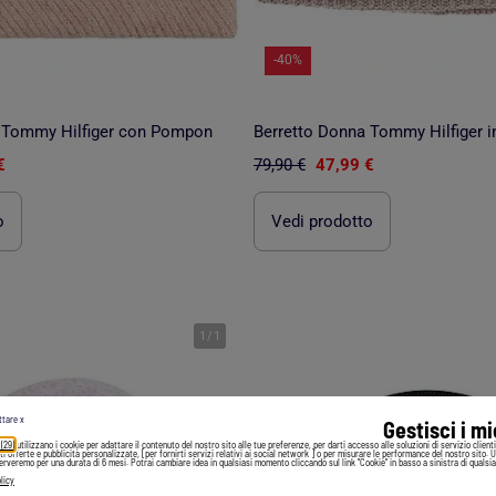
-40%
 Tommy Hilfiger con Pompon
Berretto Donna Tommy Hilfiger 
€
79,90 €
47,99 €
o
Vedi prodotto
1
/
1
ttare x
Gestisci i m
 (29)
utilizzano i cookie per adattare il contenuto del nostro sito alle tue preferenze, per darti accesso alle soluzioni di servizio client
irti offerte e pubblicità personalizzate, [per fornirti servizi relativi ai social network ] o per misurare le performance del nostro sito. 
serveremo per una durata di 6 mesi. Potrai cambiare idea in qualsiasi momento cliccando sul link "Cookie" in basso a sinistra di qualsia
licy