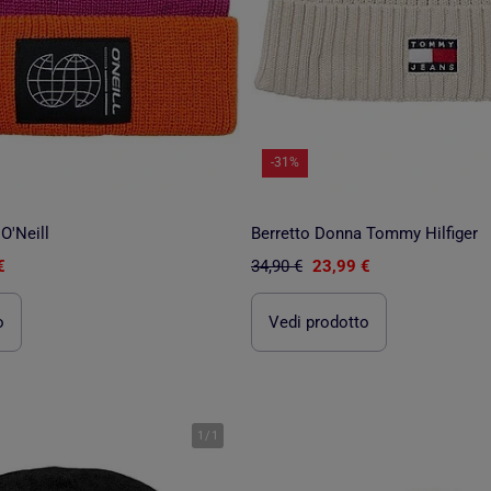
-31%
O'Neill
Berretto Donna Tommy Hilfiger
€
34,90 €
23,99 €
o
Vedi prodotto
1
/
1