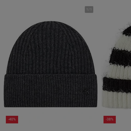
1
/
1
-40%
-38%