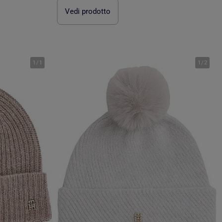
Vedi prodotto
1
/
1
1
/
2