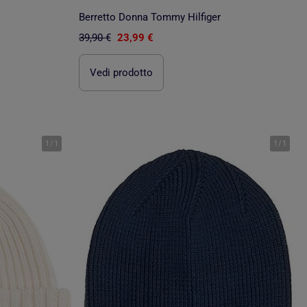
Berretto Donna Tommy Hilfiger
39,90 €
23,99 €
Vedi prodotto
1
/
1
1
/
1