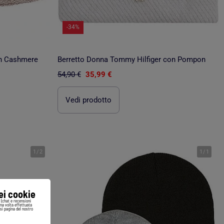
-34%
in Cashmere
Berretto Donna Tommy Hilfiger con Pompon
54,90 €
35,99 €
Vedi prodotto
1
/
2
1
/
1
iei cookie
i (chat e recensioni
Una volta effettuata
si pagina del nostro