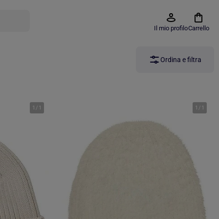
Il mio profilo
Carrello
Ordina e filtra
1
/
1
1
/
1