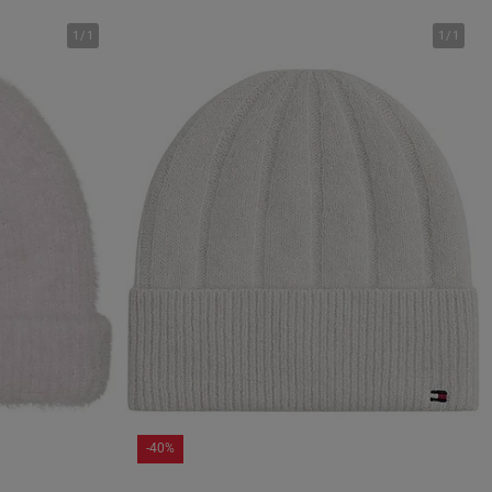
1
/
1
1
/
1
-40%