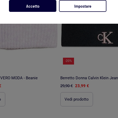
Accetto
Impostare
-20%
a VERO MODA - Beanie
Berretto Donna Calvin Klein Jea
€
29,90 €
23,99 €
o
Vedi prodotto