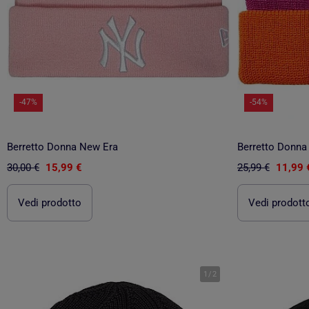
-47%
-54%
Berretto Donna New Era
Berretto Donna 
30,00 €
15,99 €
25,99 €
11,99 
Vedi prodotto
Vedi prodott
1
/
2