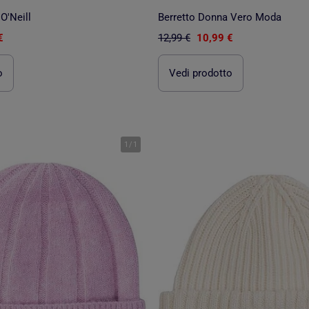
O'Neill
Berretto Donna Vero Moda
€
12,99 €
10,99 €
o
Vedi prodotto
1
/
1