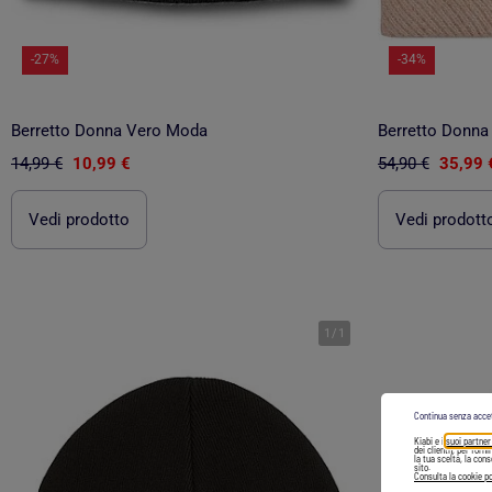
-27%
-34%
Berretto Donna Vero Moda
Berretto Donna
14,99 €
10,99 €
54,90 €
35,99 
Vedi prodotto
Vedi prodott
1
/
1
Continua senza acce
Kiabi e i
suoi partner
dei clienti), per forn
la tua scelta, la con
sito.
Consulta la cookie po