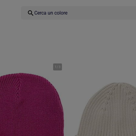
1
/
3