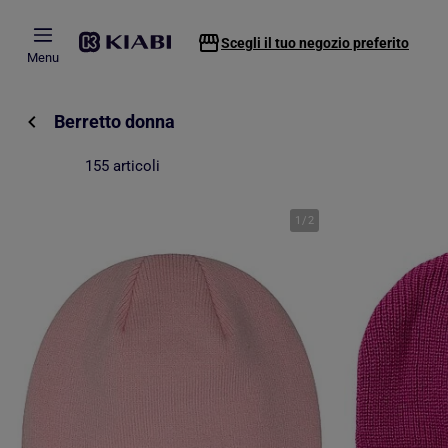
Passa al contenuto principale
Scegli il tuo negozio preferito
Menu
Berretto donna
155 articoli
1
/
2