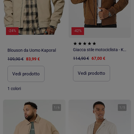
-24%
-42%
Giacca stile motociclista - Kaporal
Blouson da Uomo Kaporal
114,90 €
67,00 €
109,90 €
83,99 €
Vedi prodotto
Vedi prodotto
1 colori
1
/
6
1
/
5