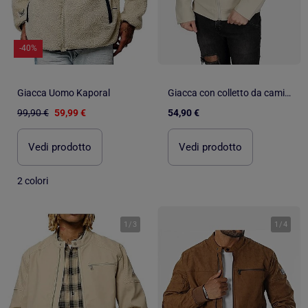
-40%
Giacca Uomo Kaporal
Giacca con colletto da camicia - Frilivin
99,90 €
59,99 €
54,90 €
Vedi prodotto
Vedi prodotto
2 colori
1
/
3
1
/
4