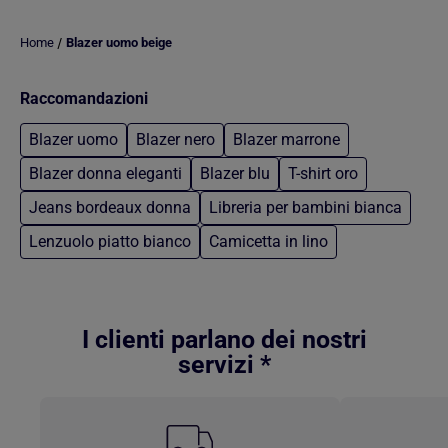
/
Home
Blazer uomo beige
Raccomandazioni
Blazer uomo
Blazer nero
Blazer marrone
Blazer donna eleganti
Blazer blu
T-shirt oro
Jeans bordeaux donna
Libreria per bambini bianca
Lenzuolo piatto bianco
Camicetta in lino
Torna al contenuto principale
I clienti parlano dei nostri
servizi *