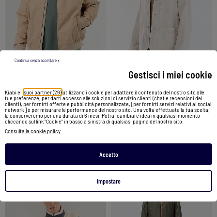
Continua senza accettare x
-35%
Gestisci i miei cookie
Kiabi e i
suoi partner (29)
utilizzano i cookie per adattare il contenuto del nostro sito alle
Giubbotto corto tinta unita
Giacca in cotone e lino con tasche applicate
tue preferenze, per darti accesso alle soluzioni di servizio clienti (chat e recensioni dei
clienti), per fornirti offerte e pubblicità personalizzate, [per fornirti servizi relativi ai social
network ] o per misurare le performance del nostro sito. Una volta effettuata la tua scelta,
35,00 €
35,00 €
22,75 €
la conserveremo per una durata di 6 mesi. Potrai cambiare idea in qualsiasi momento
cliccando sul link "Cookie" in basso a sinistra di qualsiasi pagina del nostro sito.
Consulta la cookie policy
Vedi prodotto
Vedi prodotto
Accetto
1 colori
1 colori
Impostare
1
/
4
1
/
5