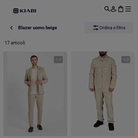
Passa al contenuto principale
Blazer uomo beige
Ordina e filtra
17 articoli
1
/
5
1
/
5