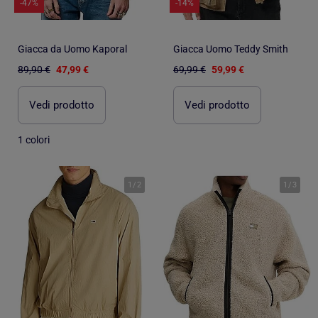
-47%
-14%
Giacca da Uomo Kaporal
Giacca Uomo Teddy Smith
89,90 €
47,99 €
69,99 €
59,99 €
Vedi prodotto
Vedi prodotto
1 colori
1
/
2
1
/
3