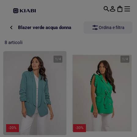
Passa al contenuto principale
Blazer verde acqua donna
Ordina e filtra
8 articoli
1
/
4
1
/
4
-20%
-30%