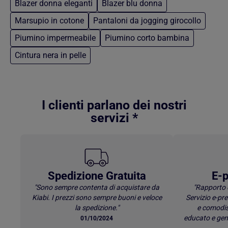
Blazer donna eleganti
Blazer blu donna
Marsupio in cotone
Pantaloni da jogging girocollo
Piumino impermeabile
Piumino corto bambina
Cintura nera in pelle
Torna al contenuto principale
I clienti parlano dei nostri
servizi *
Spedizione Gratuita
E-p
"Sono sempre contenta di acquistare da
"Rapporto 
Kiabi. I prezzi sono sempre buoni e veloce
Servizio e-p
la spedizione."
e comodis
educato e gen
01/10/2024