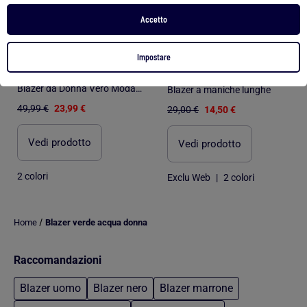
Accetto
-52%
-50%
Impostare
Blazer da Donna Vero Moda Elegante
Blazer a maniche lunghe
49,99 €
23,99 €
29,00 €
14,50 €
Vedi prodotto
Vedi prodotto
2 colori
Exclu Web
|
2 colori
/
Home
Blazer verde acqua donna
Raccomandazioni
Blazer uomo
Blazer nero
Blazer marrone