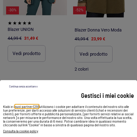
-30%
-52%
Blazer UNION
Blazer Donna Vero Moda
44,99 €
31,49 €
49,99 €
23,99 €
Vedi prodotto
Vedi prodotto
2 colori
Continua senza accettare x
1
/
2
1
/
6
Gestisci i miei cookie
Kiabi e i
suoi partner (29)
utilizzano i cookie per adattare il contenuto del nostro sito alle
tue preferenze, per darti accesso alle soluzioni di servizio clienti (chat e recensioni dei
clienti), per fornirti offerte e pubblicità personalizzate, [per fornirti servizi relativi ai social
network ] o per misurare le performance del nostro sito. Una volta effettuata la tua scelta,
la conserveremo per una durata di 6 mesi. Potrai cambiare idea in qualsiasi momento
cliccando sul link "Cookie" in basso a sinistra di qualsiasi pagina del nostro sito.
Consulta la cookie policy