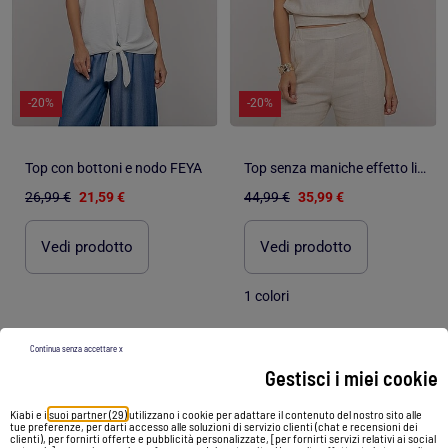
-20%
-20%
Top con bottoni e nodo FEYA
Top senza maniche effetto lino con nodo sul retro FODILE
26,99 €
21,59 €
44,99 €
35,99 €
Vedi prodotto
Vedi prodotto
1 colori
Continua senza accettare x
1
/
5
1
/
3
Gestisci i miei cookie
Kiabi e i
suoi partner (29)
utilizzano i cookie per adattare il contenuto del nostro sito alle
tue preferenze, per darti accesso alle soluzioni di servizio clienti (chat e recensioni dei
clienti), per fornirti offerte e pubblicità personalizzate, [per fornirti servizi relativi ai social