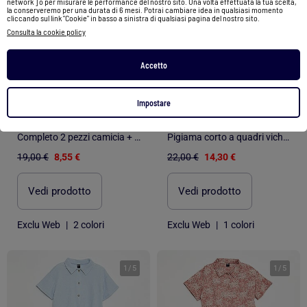
network ] o per misurare le performance del nostro sito. Una volta effettuata la tua scelta,
la conserveremo per una durata di 6 mesi. Potrai cambiare idea in qualsiasi momento
cliccando sul link "Cookie" in basso a sinistra di qualsiasi pagina del nostro sito.
Consulta la cookie policy
Accetto
-55%
-35%
Impostare
Completo 2 pezzi camicia + pantaloni
Pigiama corto a quadri vichy 2 pezzi
19,00 €
8,55 €
22,00 €
14,30 €
Vedi prodotto
Vedi prodotto
Exclu Web
|
2 colori
Exclu Web
|
1 colori
1
/
5
1
/
5