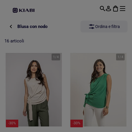
Passa al contenuto principale
Blusa con nodo
Ordina e filtra
16 articoli
1
/
4
1
/
4
-30%
-30%