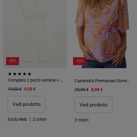
-50%
-70%
Completo 2 pezzi camicia + pantaloni
Camicetta Premaman Donna Vero Moda
19,00 €
9,50 €
29,99 €
8,99 €
Vedi prodotto
Vedi prodotto
Exclu Web
|
2 colori
2 colori