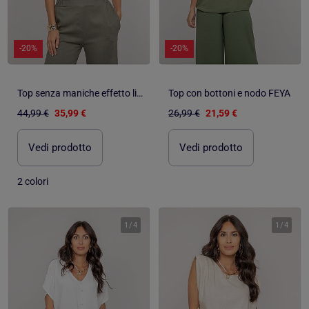
-20%
-20%
Top senza maniche effetto lino con nodo sul retro FODILE
Top con bottoni e nodo FEYA
44,99 €
35,99 €
26,99 €
21,59 €
Vedi prodotto
Vedi prodotto
2 colori
1
/
4
1
/
4