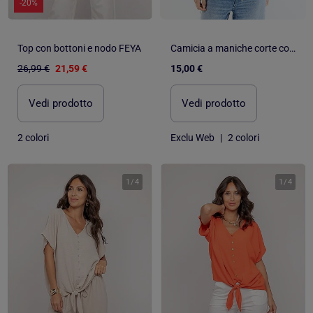
-20%
Top con bottoni e nodo FEYA
Camicia a maniche corte con nodo in vita
26,99 €
21,59 €
15,00 €
Vedi prodotto
Vedi prodotto
2 colori
Exclu Web
|
2 colori
1
/
4
1
/
4