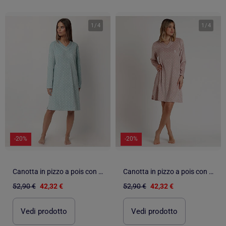
1
/
4
1
/
4
-20%
-20%
Canotta in pizzo a pois con scollo a V e maniche lunghe in velluto da donna ADMAS CLASSIC
Canotta in pizzo a pois con scollo a V e maniche lunghe in velluto da donna ADMAS CLASSIC
52,90 €
42,32 €
52,90 €
42,32 €
Vedi prodotto
Vedi prodotto