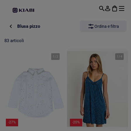
Passa al contenuto principale
Blusa pizzo
Ordina e filtra
83 articoli
1
/
2
1
/
4
-27%
-20%