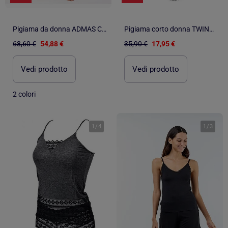
Pigiama da donna ADMAS CLASSIC a maniche corte con pizzo a pois
Pigiama corto donna TWINDAY in cotone
68,60 €
54,88 €
35,90 €
17,95 €
Vedi prodotto
Vedi prodotto
2 colori
1
/
4
1
/
3