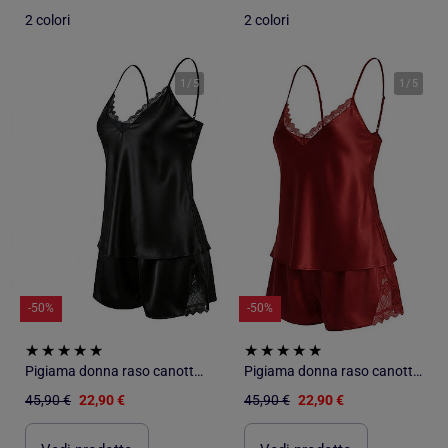
2 colori
2 colori
1
/
5
1
/
5
-50%
-50%
Pigiama donna raso canotta pizzo scollo V touch seta OZABI
Pigiama donna raso canotta pizzo scollo V touch seta OZABI
45,90 €
22,90 €
45,90 €
22,90 €