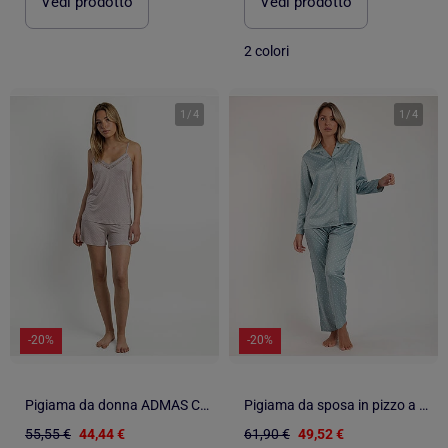
Vedi prodotto
Vedi prodotto
2 colori
1
/
4
1
/
4
-20%
-20%
Pigiama da donna ADMAS CLASSIC con spalline in pizzo e pois
Pigiama da sposa in pizzo a pois con maniche lunghe aperte da donna ADMAS CLASSIC
55,55 €
44,44 €
61,90 €
49,52 €