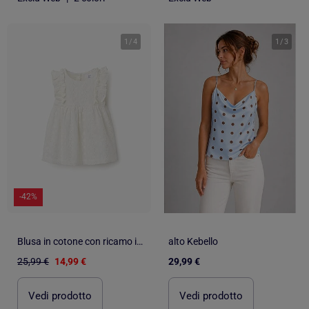
1
/
4
1
/
3
-42%
Blusa in cotone con ricamo inglese e volant
alto Kebello
25,99 €
14,99 €
29,99 €
Vedi prodotto
Vedi prodotto