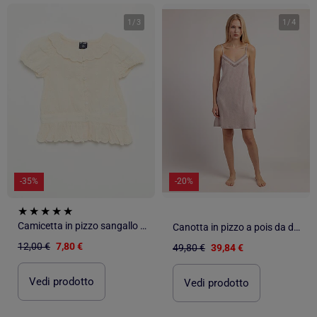
1
/
3
1
/
4
-35%
-20%
Camicetta in pizzo sangallo a maniche corte
Canotta in pizzo a pois da donna ADMAS CLASSIC
12,00 €
7,80 €
49,80 €
39,84 €
Vedi prodotto
Vedi prodotto