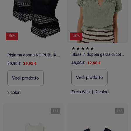
-50%
-30%
Blusa in doppia garza di cotone con ricami
Pigiama donna NO PUBLIK cotone - Confezione da 2
18,00 €
12,60 €
79,90 €
39,95 €
Vedi prodotto
Vedi prodotto
Exclu Web
|
2 colori
2 colori
1
/
4
1
/
3