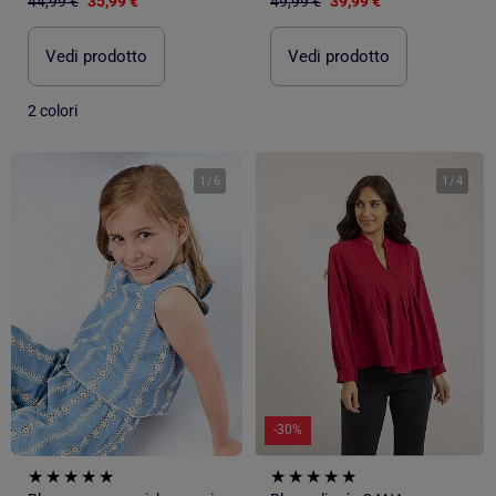
44,99 €
35,99 €
49,99 €
39,99 €
Vedi prodotto
Vedi prodotto
2 colori
1
/
6
1
/
4
-30%