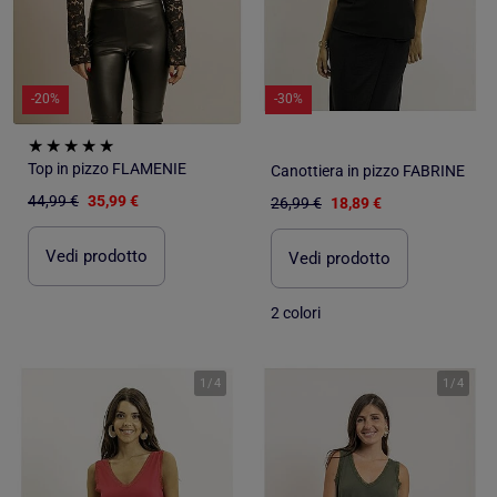
-20%
-30%
Top in pizzo FLAMENIE
Canottiera in pizzo FABRINE
44,99 €
35,99 €
26,99 €
18,89 €
Vedi prodotto
Vedi prodotto
2 colori
1
/
4
1
/
4