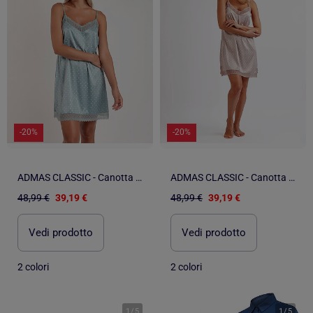
-20%
-20%
ADMAS CLASSIC - Canotta da sposa con spalline in pizzo a pois da donna
ADMAS CLASSIC - Canotta da sposa con spalline in pizzo a pois da donna
48,99 €
39,19 €
48,99 €
39,19 €
Vedi prodotto
Vedi prodotto
2 colori
2 colori
1
/
5
1
/
5