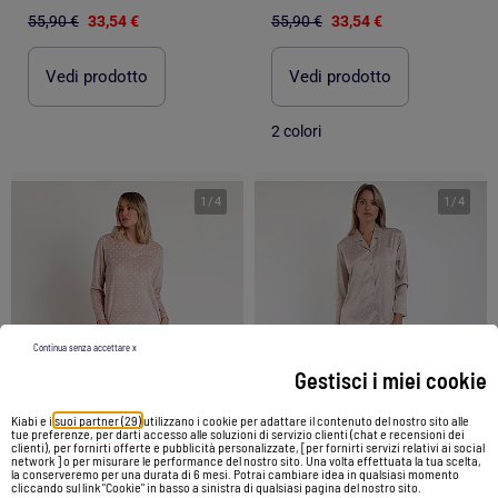
55,90 €
33,54 €
55,90 €
33,54 €
Vedi prodotto
Vedi prodotto
2 colori
1
/
4
1
/
4
Continua senza accettare x
Gestisci i miei cookie
Kiabi e i
suoi partner (29)
utilizzano i cookie per adattare il contenuto del nostro sito alle
tue preferenze, per darti accesso alle soluzioni di servizio clienti (chat e recensioni dei
clienti), per fornirti offerte e pubblicità personalizzate, [per fornirti servizi relativi ai social
-20%
-20%
network ] o per misurare le performance del nostro sito. Una volta effettuata la tua scelta,
la conserveremo per una durata di 6 mesi. Potrai cambiare idea in qualsiasi momento
cliccando sul link "Cookie" in basso a sinistra di qualsiasi pagina del nostro sito.