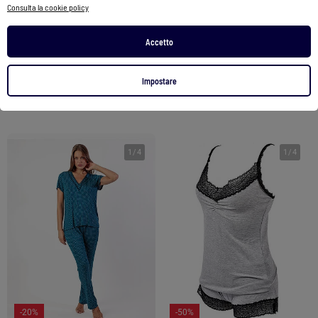
Consulta la cookie policy
Pigiama da donna ADMAS CLASSIC in velluto a maniche lunghe con pois e pizzo
Pigiama da sposa in pizzo a pois con maniche lunghe aperte da donna ADMAS CLASSIC
57,99 €
46,39 €
61,90 €
49,52 €
Accetto
Vedi prodotto
Vedi prodotto
Impostare
2 colori
2 colori
1
/
4
1
/
4
-20%
-50%