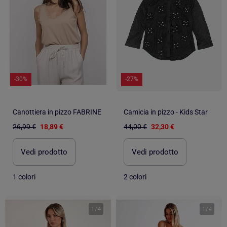
-30%
-27%
Canottiera in pizzo FABRINE
Camicia in pizzo - Kids Star
26,99 €
18,89 €
44,00 €
32,30 €
Vedi prodotto
Vedi prodotto
1 colori
2 colori
1
/
4
1
/
4