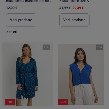
Blusa senza maniche con ricami all-over
Blusa plissée OANA
12,00 €
41,99 €
29,39 €
Vedi prodotto
Vedi prodotto
2 colori
1
/
4
1
/
4
-20%
-20%