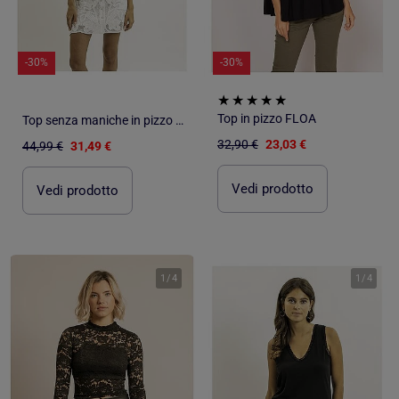
-30%
-30%
Top in pizzo FLOA
Top senza maniche in pizzo FOTAH
32,90 €
23,03 €
44,99 €
31,49 €
Vedi prodotto
Vedi prodotto
1
/
4
1
/
4