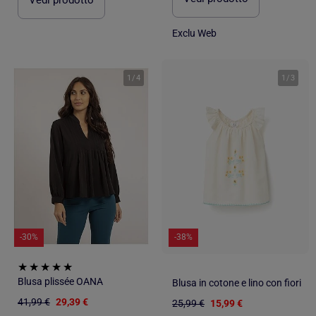
Vedi prodotto
Exclu Web
1
/
4
1
/
3
-30%
-38%
Blusa plissée OANA
Blusa in cotone e lino con fiori
41,99 €
29,39 €
25,99 €
15,99 €