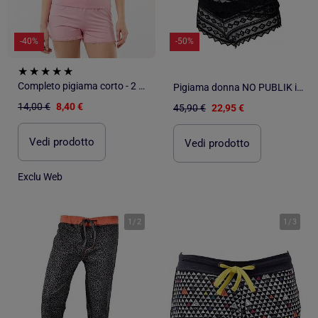
-40%
-50%
Completo pigiama corto - 2 pezzi
Pigiama donna NO PUBLIK in cotone
14,00 €
8,40 €
45,90 €
22,95 €
Vedi prodotto
Vedi prodotto
Exclu Web
1
/
2
1
/
3