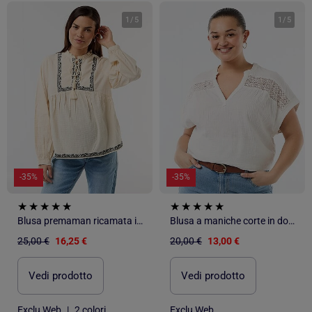
1
/
5
1
/
5
-35%
-35%
Blusa premaman ricamata in garza di cotone
Blusa a maniche corte in doppia garza di cotone
25,00 €
16,25 €
20,00 €
13,00 €
Vedi prodotto
Vedi prodotto
Exclu Web
|
2 colori
Exclu Web