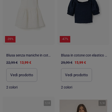
-39%
-47%
Blusa senza maniche in cotone con ricamo inglese
Blusa in cotone con elastico smock e volant
22,99 €
13,99 €
29,99 €
15,99 €
Vedi prodotto
Vedi prodotto
2 colori
2 colori
1
/
4
1
/
4