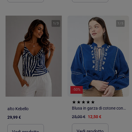
1
/
3
1
/
5
-50%
Blusa in garza di cotone con ricami fantasia e lacci al collo
alto Kebello
25,00 €
12,50 €
29,99 €
Vedi prodotto