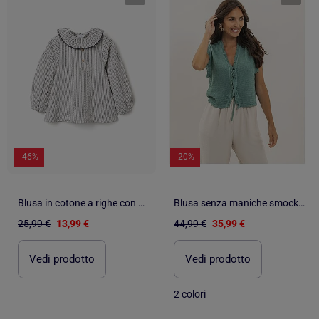
-46%
-20%
Blusa in cotone a righe con colletto arricciato b&s
Blusa senza maniche smock OZAKIA
25,99 €
13,99 €
44,99 €
35,99 €
Vedi prodotto
Vedi prodotto
2 colori