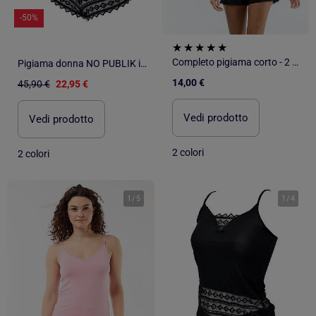
-50%
Completo pigiama corto - 2 pezzi
Pigiama donna NO PUBLIK in cotone
14,00 €
45,90 €
22,95 €
Vedi prodotto
Vedi prodotto
2 colori
2 colori
1
/
5
1
/
4