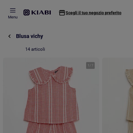
Passa al contenuto principale
Scegli il tuo negozio preferito
Menu
Blusa vichy
14 articoli
1
/
7