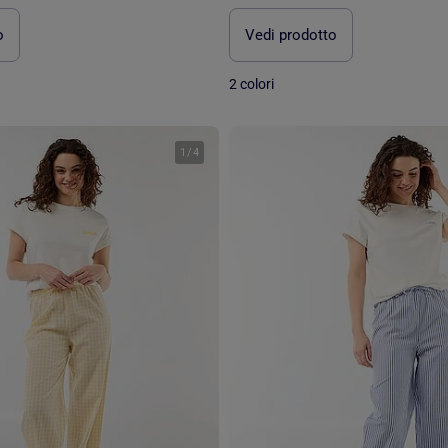
o
Vedi prodotto
2 colori
1
/
4