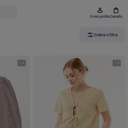
Il mio profilo
Carrello
Ordina e filtra
1
/
4
1
/
3