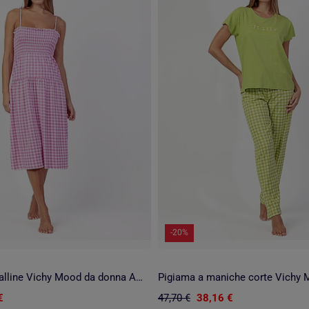
-20%
Canotta con spalline Vichy Mood da donna ADMAS
€
47,70 €
38,16 €