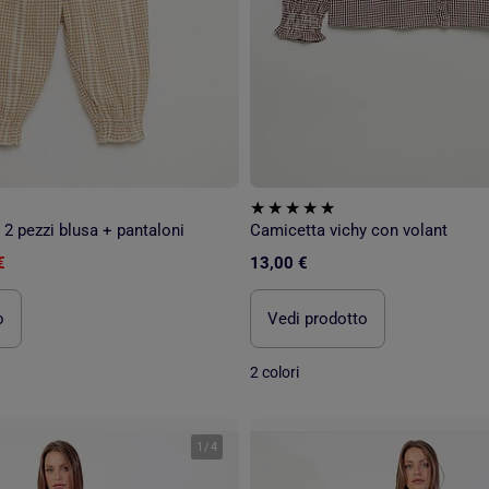
2 pezzi blusa + pantaloni
Camicetta vichy con volant
€
13,00 €
o
Vedi prodotto
2 colori
1
/
4