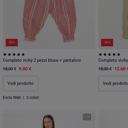
-50%
-30%
Completo vichy 2 pezzi blusa + pantaloni
Completo vichy 
18,00 €
9,00 €
18,00 €
12,60 
Vedi prodotto
Vedi prodott
Exclu Web
|
2 colori
1
/
4