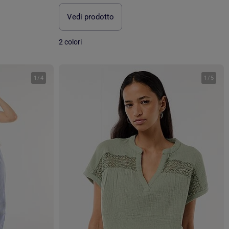
Vedi prodotto
2 colori
1
/
4
1
/
5