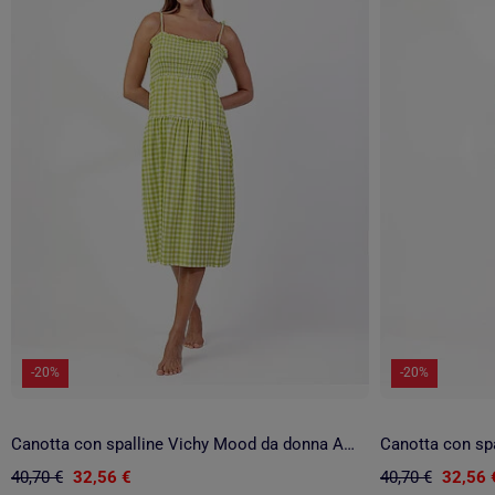
-20%
-20%
Canotta con spalline Vichy Mood da donna ADMAS
40,70 €
32,56 €
40,70 €
32,56 