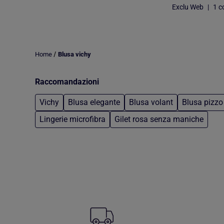
Exclu Web
|
1 co
/
Home
Blusa vichy
Raccomandazioni
Vichy
Blusa elegante
Blusa volant
Blusa pizzo
Lingerie microfibra
Gilet rosa senza maniche
Torna al contenuto principale