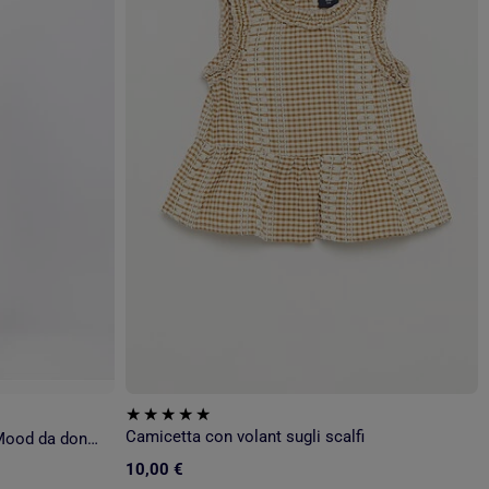
Camicetta con volant sugli scalfi
Pigiama a maniche corte Vichy Mood da donna ADMAS
10,00 €