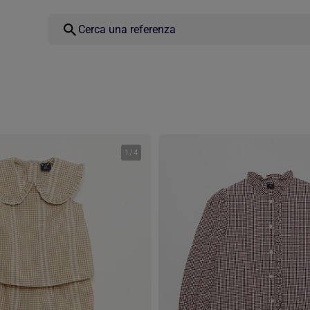
1
/
4