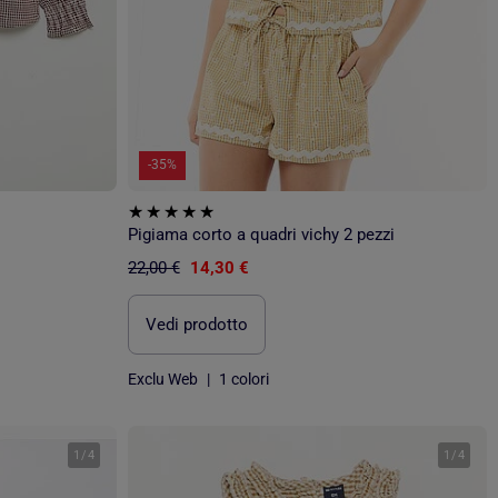
-35%
Pigiama corto a quadri vichy 2 pezzi
22,00 €
14,30 €
Vedi prodotto
Exclu Web
|
1 colori
1
/
4
1
/
4