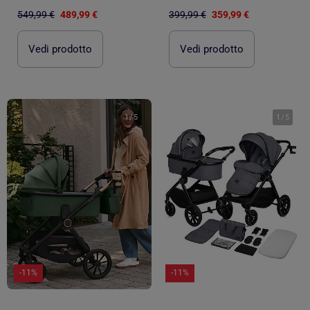
549,99 €
489,99 €
399,99 €
359,99 €
Vedi prodotto
Vedi prodotto
1
/
5
1
/
5
-11%
-11%