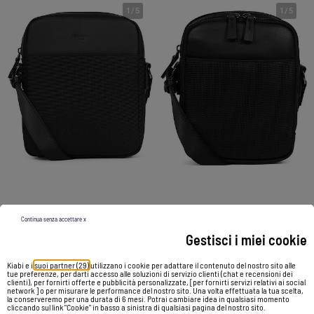
1
/
5
1
/
5
Borsa a tracolla TRAVEL LIGHT
Borsa a tracolla TRAVEL LIGHT
Continua senza accettare x
59,00 €
59,00 €
Gestisci i miei cookie
Kiabi e i
suoi partner (29)
utilizzano i cookie per adattare il contenuto del nostro sito alle
Vedi prodotto
Vedi prodotto
tue preferenze, per darti accesso alle soluzioni di servizio clienti (chat e recensioni dei
clienti), per fornirti offerte e pubblicità personalizzate, [per fornirti servizi relativi ai social
network ] o per misurare le performance del nostro sito. Una volta effettuata la tua scelta,
la conserveremo per una durata di 6 mesi. Potrai cambiare idea in qualsiasi momento
cliccando sul link "Cookie" in basso a sinistra di qualsiasi pagina del nostro sito.