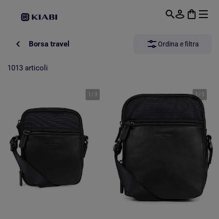
Passa al contenuto principale
Borsa travel
Ordina e filtra
1013 articoli
1
/
3
1
/
3