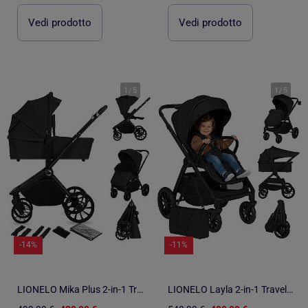
Vedi prodotto
Vedi prodotto
1
/
5
1
/
5
-14%
-11%
LIONELO Mika Plus 2-in-1 Travel System - Passeggino, navicella, borsa e accessori
LIONELO Layla 2-in-1 Travel System - Fino a 22 kg - Il sistema da viaggio include passeggino, navice