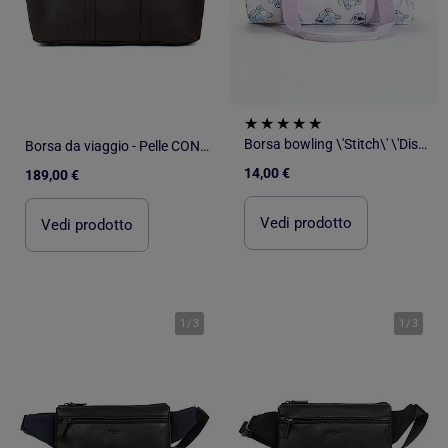
Borsa bowling \'Stitch\' \'Disney\'
Borsa da viaggio - Pelle CONFORT
14,00 €
189,00 €
Vedi prodotto
Vedi prodotto
1
/
3
1
/
3