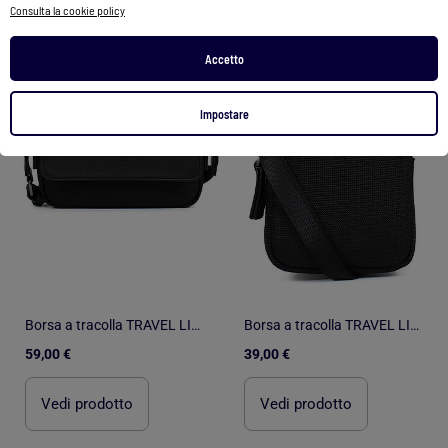
Consulta la cookie policy
1
/
5
1
/
5
Accetto
Impostare
Borsa a tracolla TRAVEL LIGHT
Borsa a tracolla TRAVEL LIGHT
59,00 €
39,00 €
Vedi prodotto
Vedi prodotto