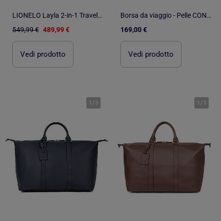
LIONELO Layla 2-in-1 Travel System - Fino a 22 kg - Il sistema da viaggio include passeggino, navice
Borsa da viaggio - Pelle CONFORT
549,99 €
489,99 €
169,00 €
Vedi prodotto
Vedi prodotto
1
/
3
1
/
3