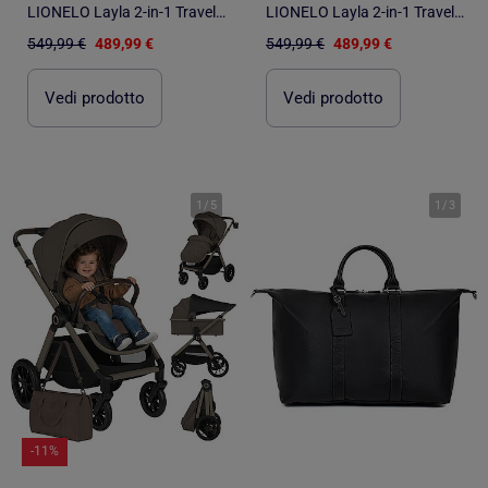
LIONELO Layla 2-in-1 Travel System - Fino a 22 kg - Il sistema da viaggio include passeggino, navice
LIONELO Layla 2-in-1 Travel System - Fino a 22 kg - Il sistema da viaggio include passeggino, navice
549,99 €
489,99 €
549,99 €
489,99 €
Vedi prodotto
Vedi prodotto
1
/
5
1
/
3
-11%