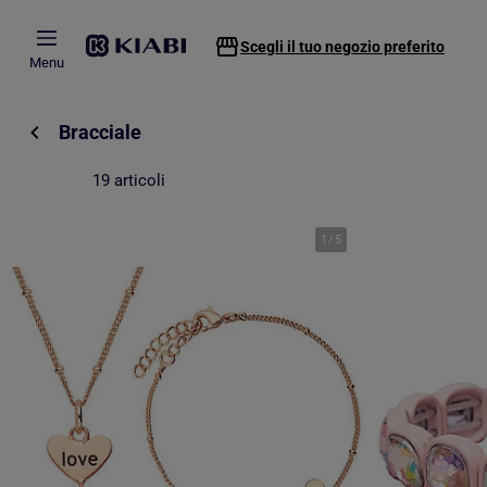
Passa al contenuto principale
Scegli il tuo negozio preferito
Menu
Bracciale
19 articoli
1
/
5