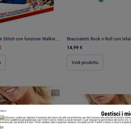
Orologio digitale Stitch con funzione Walkie Talkies, distanza fino a 200m
Braccialetti Rock n Roll con tela
€
14,99 €
o
Vedi prodotto
1
/
3
ttare x
Gestisci i m
 (29)
utilizzano i cookie per adattare il contenuto del nostro sito alle tue preferenze, per darti accesso alle soluzioni di servizio client
irti offerte e pubblicità personalizzate, [per fornirti servizi relativi ai social network ] o per misurare le performance del nostro sito. 
serveremo per una durata di 6 mesi. Potrai cambiare idea in qualsiasi momento cliccando sul link "Cookie" in basso a sinistra di qualsia
licy