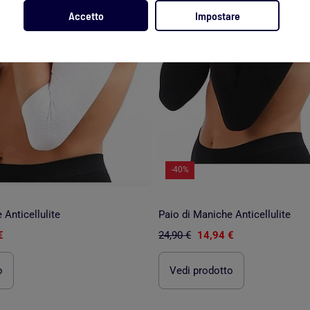
Accetto
Impostare
-40%
 Anticellulite
Paio di Maniche Anticellulite
€
24,90 €
14,94 €
o
Vedi prodotto