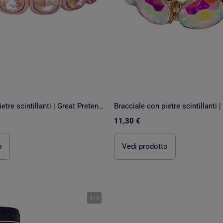
Bracciale con pietre scintillanti | Great Pretenders
11,30 €
o
Vedi prodotto
1
/
5