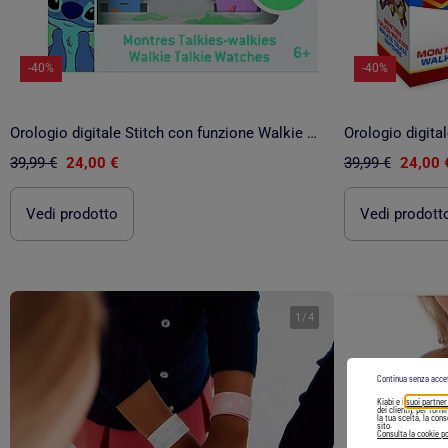
-40%
-40%
Orologio digitale Stitch con funzione Walkie Talkies, distanza fino a 200m
39,99 €
24,00 €
39,99 €
24,00 
Vedi prodotto
Vedi prodott
1
/
4
Continua senza acce
Kiabi e i
suoi partner
dei clienti), per forn
la tua scelta, la con
sito.
Consulta la cookie po