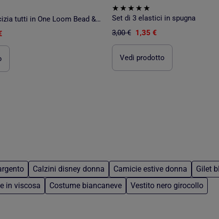
Set di 3 elastici in spugna
Studio dell'amicizia tutti in One Loom Bead & Charm
3,00 €
1,35 €
€
Vedi prodotto
o
argento
Calzini disney donna
Camicie estive donna
Gilet b
e in viscosa
Costume biancaneve
Vestito nero girocollo