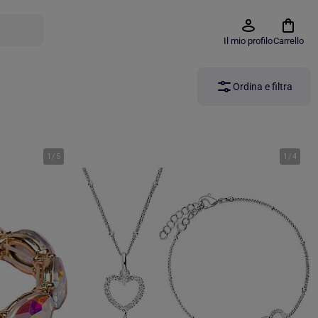
Il mio profilo
Carrello
Ordina e filtra
1
/
5
1
/
4