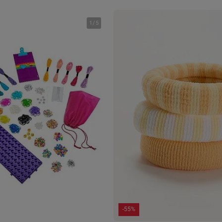
1
/
5
-55%