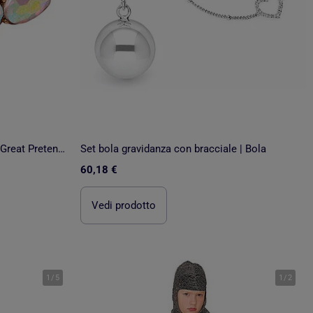
Bracciale con pietre scintillanti | Great Pretenders
Set bola gravidanza con bracciale | Bola
60,18 €
Vedi prodotto
1
/
5
1
/
2