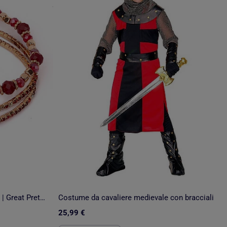
Set di 3 bracciali con rubini rossi | Great Pretenders
Costume da cavaliere medievale con bracciali
25,99 €