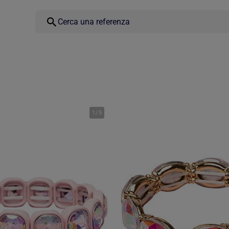
1
/
5