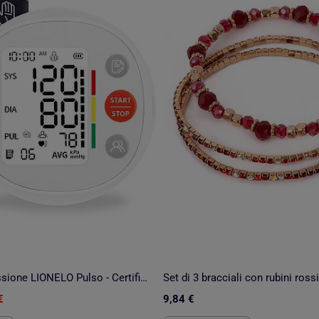
Misuratore pressione LIONELO Pulso - Certificato - Bracciale XL 22-42cm - Memoria 2x120
€
9,84 €