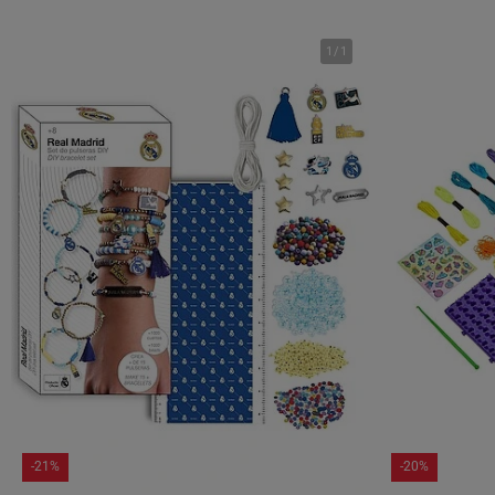
1
/
1
-21%
-20%