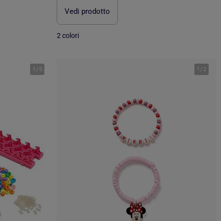
Vedi prodotto
2 colori
1
/
5
1
/
2