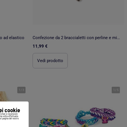
io ad elastico
Confezione da 2 braccialetti con perline e minnie
11,99 €
Vedi prodotto
1
/
3
1
/
5
iei cookie
i (chat e recensioni
Una volta effettuata
si pagina del nostro