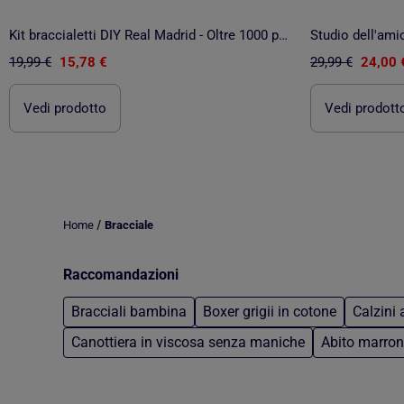
Kit braccialetti DIY Real Madrid - Oltre 1000 perline
19,99 €
15,78 €
29,99 €
24,00 
Vedi prodotto
Vedi prodott
/
Home
Bracciale
Raccomandazioni
Bracciali bambina
Boxer grigii in cotone
Calzini 
Canottiera in viscosa senza maniche
Abito marron
Torna al contenuto principale