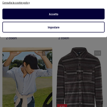
Consulta la cookie policy
Maglia LAVO
Camicia a maniche lunghe lino DUMOLAK
Accetto
74,99 €
53,99 €
54,99 €
38,49 €
Vedi prodotto
Vedi prodotto
Impostare
2 colori
2 colori
1
/
4
1
/
3
-63%