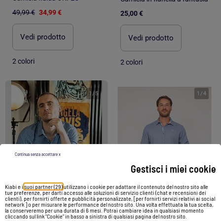
49,99 €
34,99 €
25,00 €
Vedi prodotto
Vedi prodotto
2 colori
2 colori
1
/
5
1
/
4
Continua senza accettare x
Gestisci i miei cookie
Kiabi e i
suoi partner (29)
utilizzano i cookie per adattare il contenuto del nostro sito alle
tue preferenze, per darti accesso alle soluzioni di servizio clienti (chat e recensioni dei
clienti), per fornirti offerte e pubblicità personalizzate, [per fornirti servizi relativi ai social
network ] o per misurare le performance del nostro sito. Una volta effettuata la tua scelta,
-28%
-30%
la conserveremo per una durata di 6 mesi. Potrai cambiare idea in qualsiasi momento
cliccando sul link "Cookie" in basso a sinistra di qualsiasi pagina del nostro sito.