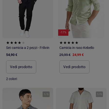
-17%
Set camicia a 2 pezzi - Frilivin
Camicia in raso Kebello
54,90 €
29,99 €
24,99 €
Vedi prodotto
Vedi prodotto
2 colori
1
/
5
1
/
5