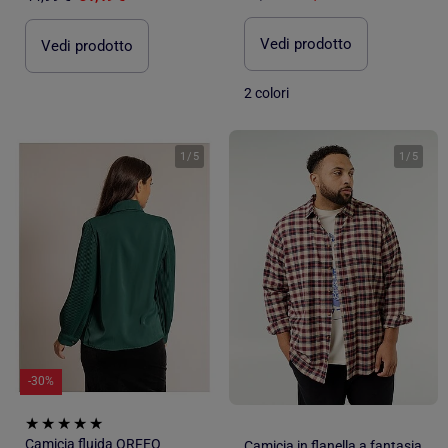
Vedi prodotto
Vedi prodotto
2 colori
1
/
5
1
/
5
-30%
Camicia fluida ORFEO
Camicia in flanella a fantasia