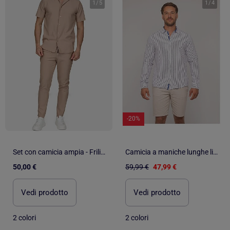
1
/
5
1
/
4
-20%
Set con camicia ampia - Frilivin
Camicia a maniche lunghe lino a righe DUPLAYA
50,00 €
59,99 €
47,99 €
Vedi prodotto
Vedi prodotto
2 colori
2 colori