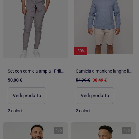
-30%
Set con camicia ampia - Frilivin
Camicia a maniche lunghe lino DUCHERO
50,00 €
54,99 €
38,49 €
Vedi prodotto
Vedi prodotto
2 colori
2 colori
1
/
5
1
/
5