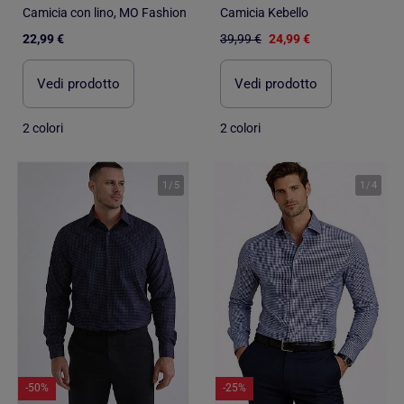
Camicia con lino, MO Fashion
Camicia Kebello
22,99 €
39,99 €
24,99 €
Vedi prodotto
Vedi prodotto
2 colori
2 colori
1
/
5
1
/
4
-50%
-25%