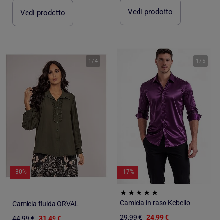
Vedi prodotto
Vedi prodotto
1
/
4
1
/
5
-30%
-17%
Camicia in raso Kebello
Camicia fluida ORVAL
29,99 €
24,99 €
44,99 €
31,49 €