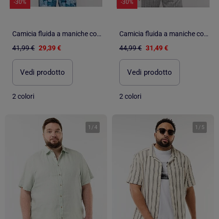
-30%
-30%
Camicia fluida a maniche corte con motivi DAMAULU
Camicia fluida a maniche corte a righe DONGWANJI
41,99 €
29,39 €
44,99 €
31,49 €
Vedi prodotto
Vedi prodotto
2 colori
2 colori
1
/
4
1
/
5