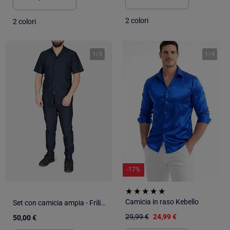
2 colori
2 colori
1
/
5
1
/
4
-17%
Camicia in raso Kebello
Set con camicia ampia - Frilivin
29,99 €
24,99 €
50,00 €