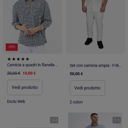
-50%
Camicia a quadri in flanella di cotone
Set con camicia ampia - Frilivin
20,00 €
10,00 €
50,00 €
Vedi prodotto
Vedi prodotto
Exclu Web
2 colori
1
/
4
1
/
5