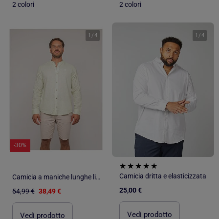
2 colori
2 colori
1
/
4
1
/
4
-30%
Camicia dritta e elasticizzata
Camicia a maniche lunghe lino DUCHERO
25,00 €
54,99 €
38,49 €
Vedi prodotto
Vedi prodotto