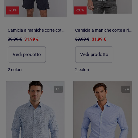
-20%
-20%
Camicia a maniche corte cotone DOUMAKI
Camicia a maniche corte a righe DOUPARICO
39,99 €
31,99 €
39,99 €
31,99 €
Vedi prodotto
Vedi prodotto
2 colori
2 colori
1
/
5
1
/
4