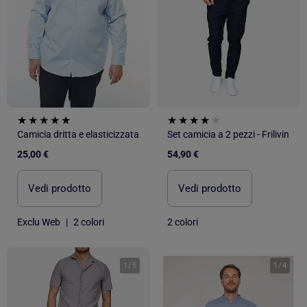
Camicia dritta e elasticizzata
Set camicia a 2 pezzi - Frilivin
25,00 €
54,90 €
Vedi prodotto
Vedi prodotto
Exclu Web
|
2 colori
2 colori
1
/
5
1
/
4