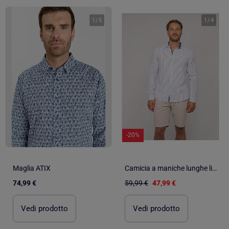
1
/
5
1
/
4
-20%
Maglia ATIX
Camicia a maniche lunghe lino a righe DUPLAYA
74,99 €
59,99 €
47,99 €
Vedi prodotto
Vedi prodotto