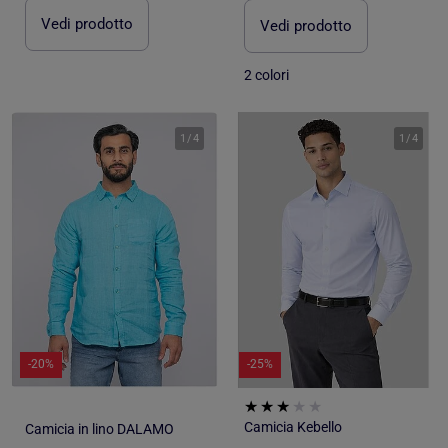
Vedi prodotto
Vedi prodotto
2 colori
1
/
4
1
/
4
-20%
-25%
Camicia Kebello
Camicia in lino DALAMO