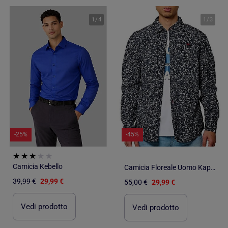
1
/
4
1
/
3
-25%
-45%
Camicia Kebello
Camicia Floreale Uomo Kaporal
39,99 €
29,99 €
55,00 €
29,99 €
Vedi prodotto
Vedi prodotto