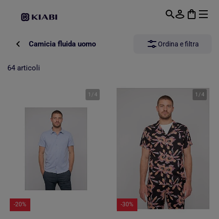
Passa al contenuto principale
Camicia fluida uomo
Ordina e filtra
64 articoli
1
/
4
1
/
4
-20%
-30%