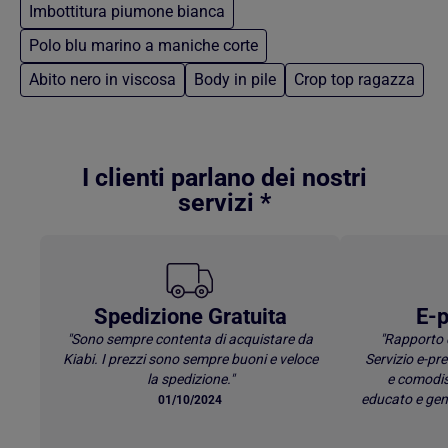
Imbottitura piumone bianca
Polo blu marino a maniche corte
Abito nero in viscosa
Body in pile
Crop top ragazza
Torna al contenuto principale
I clienti parlano dei nostri
servizi *
Spedizione Gratuita
E-p
"Sono sempre contenta di acquistare da
"Rapporto 
Kiabi. I prezzi sono sempre buoni e veloce
Servizio e-p
la spedizione."
e comodis
educato e gen
01/10/2024