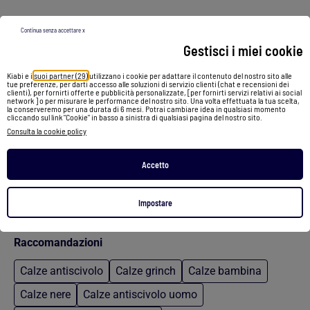
Continua senza accettare x
Gestisci i miei cookie
Calzini da camera Rete imbottita - Suola in camoscio con tacchetti antiscivolo uomo Isotoner
Kiabi e i
suoi partner (29)
utilizzano i cookie per adattare il contenuto del nostro sito alle
tue preferenze, per darti accesso alle soluzioni di servizio clienti (chat e recensioni dei
12,99 €
clienti), per fornirti offerte e pubblicità personalizzate, [per fornirti servizi relativi ai social
network ] o per misurare le performance del nostro sito. Una volta effettuata la tua scelta,
la conserveremo per una durata di 6 mesi. Potrai cambiare idea in qualsiasi momento
cliccando sul link "Cookie" in basso a sinistra di qualsiasi pagina del nostro sito.
Vedi prodotto
Consulta la cookie policy
2 colori
Accetto
/
Impostare
Home
Calze a rete
Raccomandazioni
Calze antiscivolo
Calze grinch
Calze bambina
Calze nere
Calze antiscivolo uomo