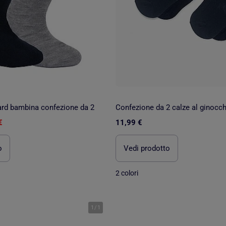
ard bambina confezione da 2
€
11,99 €
o
Vedi prodotto
2 colori
1
/
1