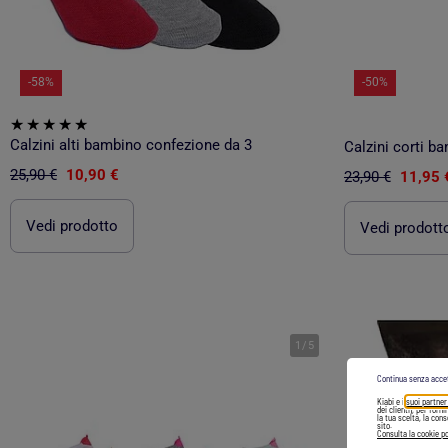
-58%
-50%
Calzini alti bambino confezione da 3
25,90 €
10,90 €
23,90 €
11,95 
Vedi prodotto
Vedi prodott
1
/
5
Continua senza acce
Kiabi e i
suoi partner
dei clienti), per forn
la tua scelta, la con
sito.
Consulta la cookie po