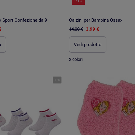
-71%
o Sport Confezione da 9
Calzini per Bambina Ossax
€
14,00 €
3,99 €
o
Vedi prodotto
2 colori
1
/
5