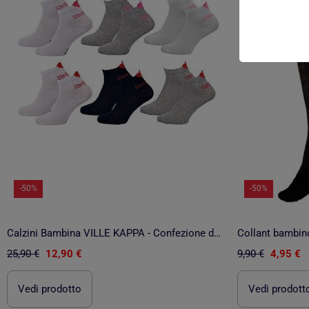
-50%
-50%
Calzini Bambina VILLE KAPPA - Confezione da 6
Collant bambi
25,90 €
12,90 €
9,90 €
4,95 €
Vedi prodotto
Vedi prodott