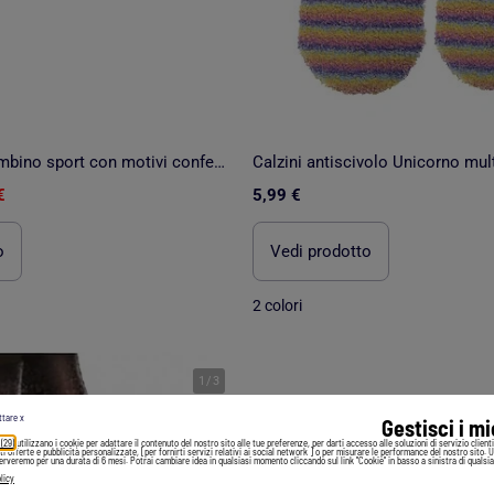
Calzini corti bambino sport con motivi confezione da 6
€
5,99 €
o
Vedi prodotto
2 colori
1
/
3
ttare x
Gestisci i m
 (29)
utilizzano i cookie per adattare il contenuto del nostro sito alle tue preferenze, per darti accesso alle soluzioni di servizio client
irti offerte e pubblicità personalizzate, [per fornirti servizi relativi ai social network ] o per misurare le performance del nostro sito. 
serveremo per una durata di 6 mesi. Potrai cambiare idea in qualsiasi momento cliccando sul link "Cookie" in basso a sinistra di qualsia
licy