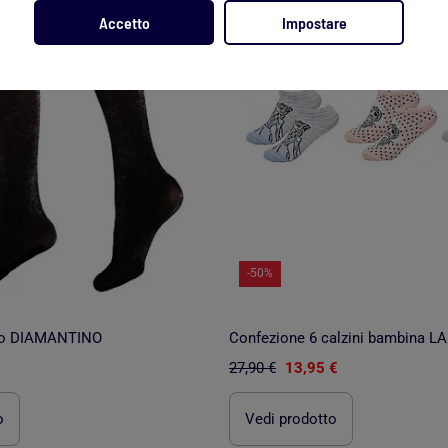
Accetto
Impostare
-50%
no DIAMANTINO
27,90 €
13,95 €
o
Vedi prodotto