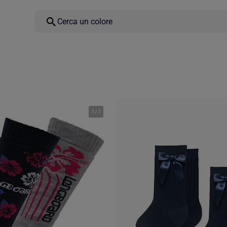
1
/
1