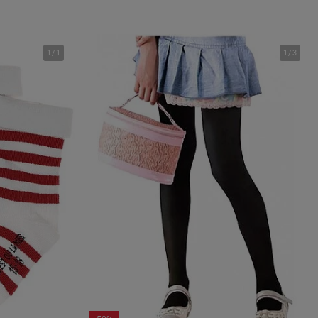
1
/
1
1
/
3