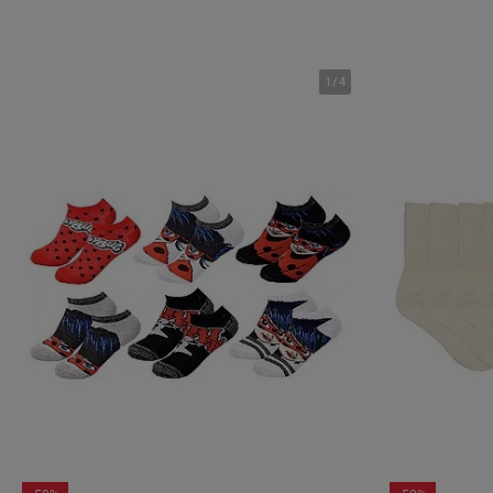
1
/
4