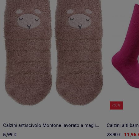
-50%
Calzini antiscivolo Montone lavorato a maglia di colore bianco bambina Isotoner
Calzini alti ba
5,99 €
23,90 €
11,95 