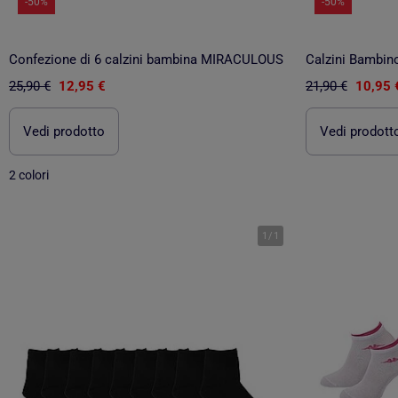
-50%
-50%
Confezione di 6 calzini bambina MIRACULOUS
Calzini Bambin
25,90 €
12,95 €
21,90 €
10,95 
Vedi prodotto
Vedi prodott
2 colori
1
/
1