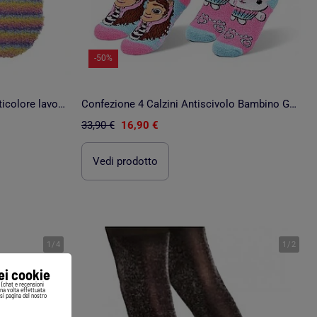
-50%
Calzini antiscivolo Unicorno multicolore lavorato a maglia bambina Isotoner
Confezione 4 Calzini Antiscivolo Bambino GABBY'S
33,90 €
16,90 €
Vedi prodotto
1
/
4
1
/
2
iei cookie
i (chat e recensioni
Una volta effettuata
si pagina del nostro