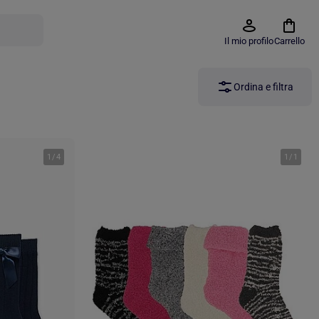
Il mio profilo
Carrello
Ordina e filtra
1
/
4
1
/
1