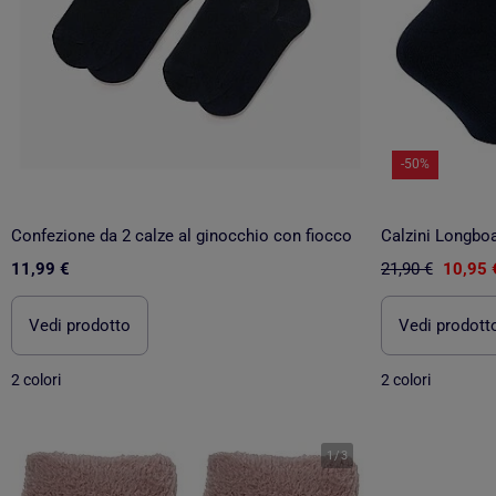
-50%
Confezione da 2 calze al ginocchio con fiocco
Calzini Longbo
11,99 €
21,90 €
10,95 
Vedi prodotto
Vedi prodott
2 colori
2 colori
1
/
3