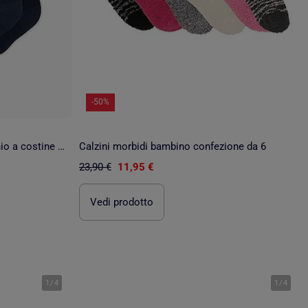
-50%
Confezione da 2 calze al ginocchio a costine con fiocco
Calzini morbidi bambino confezione da 6
23,90 €
11,95 €
Vedi prodotto
1
/
4
1
/
4