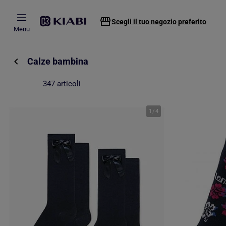
Passa al contenuto principale
Scegli il tuo negozio preferito
Menu
Calze bambina
347 articoli
1
/
4