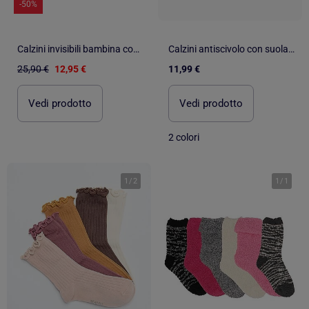
-50%
Calzini invisibili bambina confezione da 6
Calzini antiscivolo con suola antiscivolo e Stitch
25,90 €
12,95 €
11,99 €
Vedi prodotto
Vedi prodotto
2 colori
1
/
2
1
/
1