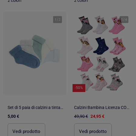
2 colori
2 colori
1
/
2
1
/
4
-50%
Set di 5 paia di calzini a tinta unita
Calzini Bambina Licenza CONFEZIONE DA 12 PAIA SPIRIT
5,00 €
49,90 €
24,95 €
Vedi prodotto
Vedi prodotto