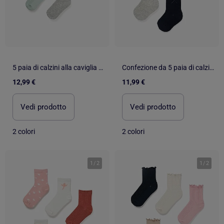
5 paia di calzini alla caviglia con volant/jacquard
Confezione da 5 paia di calzini con polsini ondulati
12,99 €
11,99 €
Vedi prodotto
Vedi prodotto
2 colori
2 colori
1
/
2
1
/
2