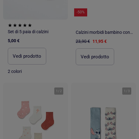
-50%
Set di 5 paia di calzini
Calzini morbidi bambino confezione da 6
5,00 €
23,90 €
11,95 €
Vedi prodotto
Vedi prodotto
2 colori
1
/
2
1
/
3