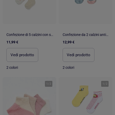
Confezione di 5 calzini con stampe floreali
Confezione da 2 calzini antiscivolo in spugna con Stitch
11,99 €
12,99 €
Vedi prodotto
Vedi prodotto
2 colori
2 colori
1
/
2
1
/
2