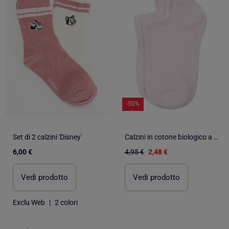
-50%
Set di 2 calzini 'Disney'
Calzini in cotone biologico a tinta unita | Kitikate
6,00 €
4,95 €
2,48 €
Vedi prodotto
Vedi prodotto
Exclu Web
|
2 colori