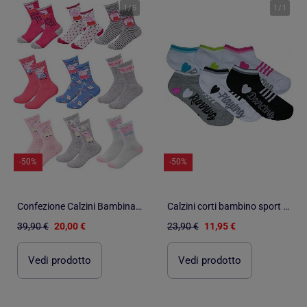
1
/
5
1
/
1
-50%
-50%
Confezione Calzini Bambina PEPPA PIG - 9 Paia
Calzini corti bambino sport con motivi confezione da 6
39,90 €
20,00 €
23,90 €
11,95 €
Vedi prodotto
Vedi prodotto