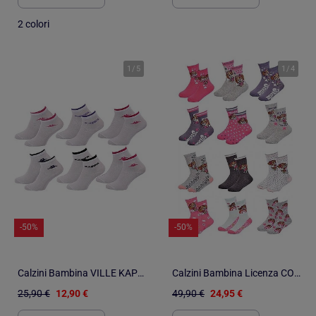
2 colori
1
/
5
1
/
4
-50%
-50%
Calzini Bambina VILLE KAPPA - Confezione da 6
Calzini Bambina Licenza CONFEZIONE DA 12 PAIA PAT PATROUILLE
25,90 €
12,90 €
49,90 €
24,95 €