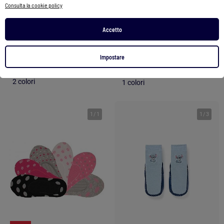
Consulta la cookie policy
Confezione di 6 Calzini Bambina PEPPA PIG
Set di 5 paia di calzini a tinta unita
Accetto
27,90 €
13,95 €
5,00 €
Vedi prodotto
Impostare
Vedi prodotto
2 colori
1 colori
1
/
1
1
/
3