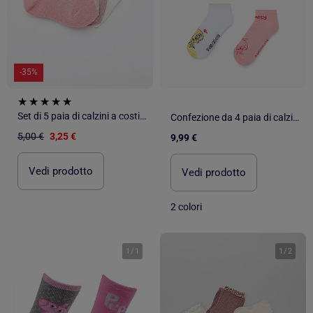
-35%
Set di 5 paia di calzini a costine
Confezione da 4 paia di calzini con tweety
5,00 €
3,25 €
9,99 €
Vedi prodotto
Vedi prodotto
2 colori
1
/
1
1
/
2