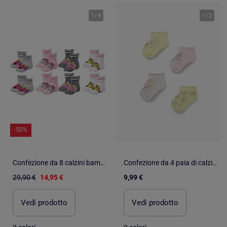
1
/
4
1
/
2
-50%
Confezione da 8 calzini bambina MONSIEUR MADAME
Confezione da 4 paia di calzini alla caviglia Looney Tunes
29,90 €
14,95 €
9,99 €
Vedi prodotto
Vedi prodotto