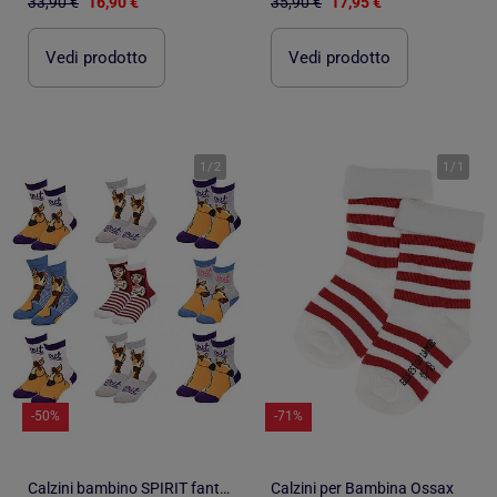
33,90 €
16,90 €
35,90 €
17,95 €
Vedi prodotto
Vedi prodotto
1
/
2
1
/
1
-50%
-71%
Calzini bambino SPIRIT fantasia - Confezione da 9
Calzini per Bambina Ossax