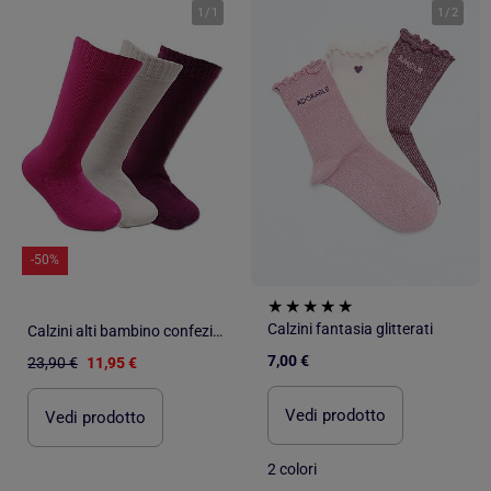
1
/
1
1
/
2
-50%
Calzini fantasia glitterati
Calzini alti bambino confezione da 3
7,00 €
23,90 €
11,95 €
Vedi prodotto
Vedi prodotto
2 colori