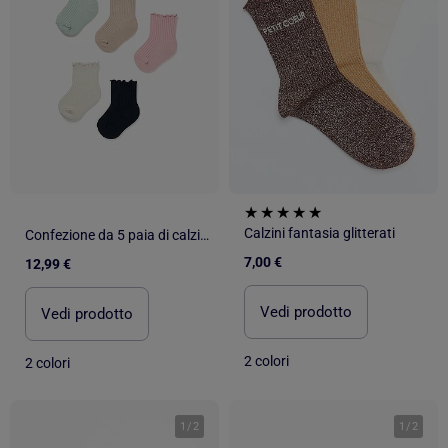
Calzini fantasia glitterati
Confezione da 5 paia di calzini a costine con polsini ondulatie
7,00 €
12,99 €
Vedi prodotto
Vedi prodotto
2 colori
2 colori
1
/
2
1
/
2