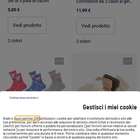
Set di 5 paia di calzini
Confezione da 2 calze al ginocchio con fiocco
5,00 €
11,99 €
Vedi prodotto
Vedi prodotto
2 colori
2 colori
1
/
4
1
/
2
Continua senza accettare x
Gestisci i miei cookie
Kiabi e i
suoi partner (29)
utilizzano i cookie per adattare il contenuto del nostro sito alle
tue preferenze, per darti accesso alle soluzioni di servizio clienti (chat e recensioni dei
clienti), per fornirti offerte e pubblicità personalizzate, [per fornirti servizi relativi ai social
network ] o per misurare le performance del nostro sito. Una volta effettuata la tua scelta,
-50%
la conserveremo per una durata di 6 mesi. Potrai cambiare idea in qualsiasi momento
cliccando sul link "Cookie" in basso a sinistra di qualsiasi pagina del nostro sito.