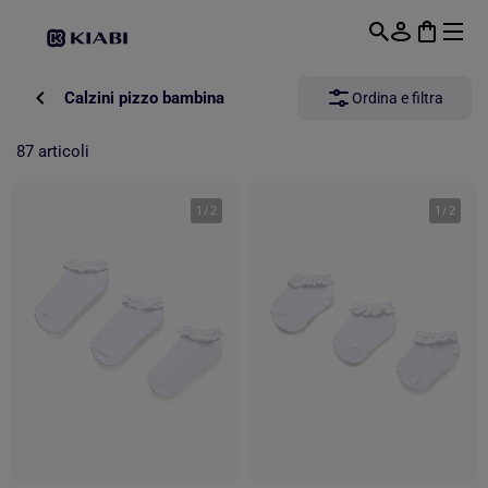
Passa al contenuto principale
Calzini pizzo bambina
Ordina e filtra
87 articoli
1
/
2
1
/
2