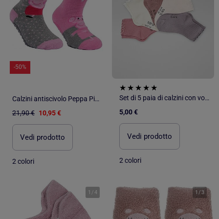
-50%
Set di 5 paia di calzini con volant
Calzini antiscivolo Peppa Pig bambino confezione da 2
5,00 €
21,90 €
10,95 €
Vedi prodotto
Vedi prodotto
2 colori
2 colori
1
/
4
1
/
3