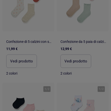
Confezione di 5 calzini con stampe floreali
Confezione da 5 paia di calzini a costine con polsini ondulati
11,99 €
12,99 €
Vedi prodotto
Vedi prodotto
2 colori
2 colori
1
/
2
1
/
2