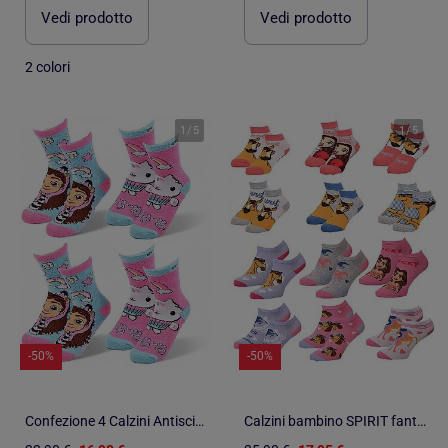
Vedi prodotto
Vedi prodotto
2 colori
1
/
5
1
/
5
-50%
-50%
Confezione 4 Calzini Antiscivolo Bambino GABBY'S
Calzini bambino SPIRIT fantasia - Confezione da 9