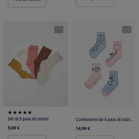
1
/
2
1
/
2
Set di 5 paia di calzini
Confezione da 4 paia di calzini con stampe di Stitch
5,00 €
14,99 €