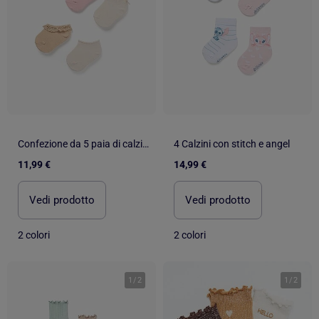
Confezione da 5 paia di calzini alla caviglia misti
4 Calzini con stitch e angel
11,99 €
14,99 €
Vedi prodotto
Vedi prodotto
2 colori
2 colori
1
/
2
1
/
2