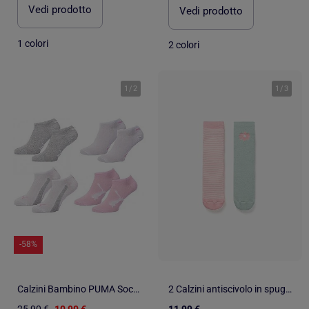
Vedi prodotto
Vedi prodotto
1 colori
2 colori
1
/
2
1
/
3
-58%
Calzini Bambino PUMA Socquettes - Confezione da 4
2 Calzini antiscivolo in spugna a righe/fiore
25,90 €
10,90 €
11,99 €