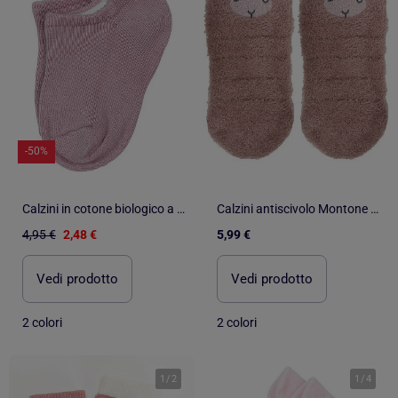
-50%
Calzini in cotone biologico a tinta unita | Kitikate
Calzini antiscivolo Montone lavorato a maglia di colore bianco bambina Isotoner
4,95 €
2,48 €
5,99 €
Vedi prodotto
Vedi prodotto
2 colori
2 colori
1
/
2
1
/
4