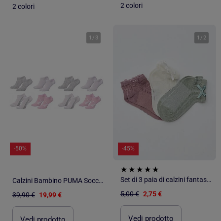
2 colori
2 colori
1
/
3
1
/
2
-50%
-45%
Set di 3 paia di calzini fantasia
Calzini Bambino PUMA Socchette - Confezione da 8
5,00 €
2,75 €
39,90 €
19,99 €
Vedi prodotto
Vedi prodotto