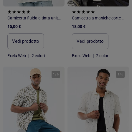
Camicetta fluida a tinta unita a maniche corte
Camicetta a maniche corte Facile da indossare
15,00 €
18,00 €
Vedi prodotto
Vedi prodotto
Exclu Web
|
2 colori
Exclu Web
|
2 colori
1
/
6
1
/
6