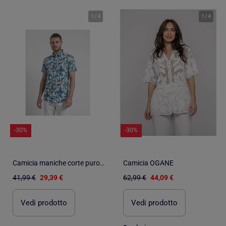
1
/
4
1
/
4
-30%
-30%
Camicia maniche corte puro cotone DIRIDIC
Camicia OGANE
41,99 €
29,39 €
62,99 €
44,09 €
Vedi prodotto
Vedi prodotto