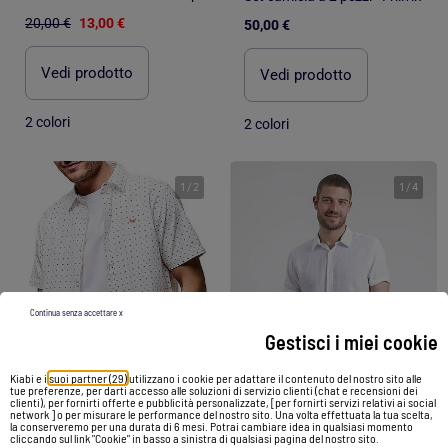
20,00 €
13,00 €
50,00 €
Vedi prodotto
Vedi prodotto
2 colori
2 colori
1
/
2
1
/
4
Continua senza accettare x
Gestisci i miei cookie
Kiabi e i
suoi partner (29)
utilizzano i cookie per adattare il contenuto del nostro sito alle
tue preferenze, per darti accesso alle soluzioni di servizio clienti (chat e recensioni dei
clienti), per fornirti offerte e pubblicità personalizzate, [per fornirti servizi relativi ai social
-52%
-30%
network ] o per misurare le performance del nostro sito. Una volta effettuata la tua scelta,
la conserveremo per una durata di 6 mesi. Potrai cambiare idea in qualsiasi momento
cliccando sul link "Cookie" in basso a sinistra di qualsiasi pagina del nostro sito.