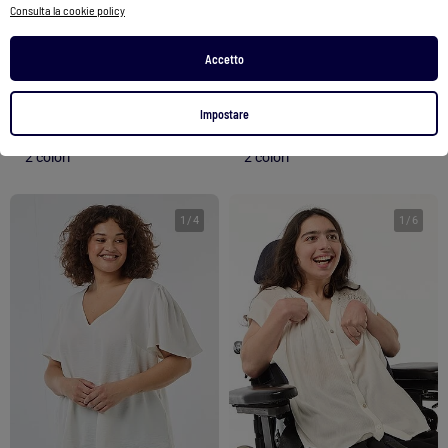
Consulta la cookie policy
Camicia Uomo Kaporal
Camicia maniche corte DAPERMI
49,90 €
23,99 €
39,99 €
27,99 €
Accetto
Vedi prodotto
Vedi prodotto
Impostare
2 colori
2 colori
1
/
4
1
/
6