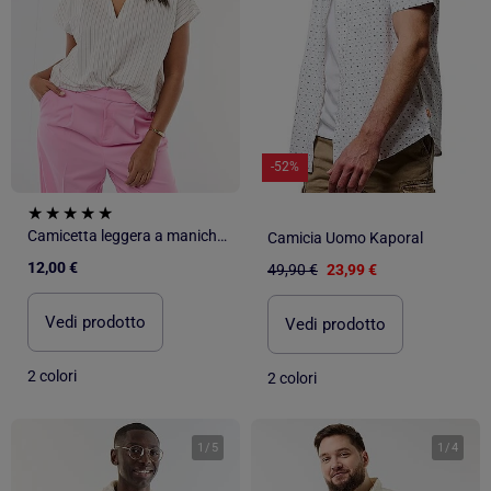
-52%
Camicetta leggera a maniche corte
Camicia Uomo Kaporal
12,00 €
49,90 €
23,99 €
Vedi prodotto
Vedi prodotto
2 colori
2 colori
1
/
5
1
/
4