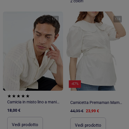
2 colori
1
/
5
1
/
4
-47%
Camicia in misto lino a maniche corte
Camicetta Premaman Mamalicious
18,00 €
44,99 €
23,99 €
Vedi prodotto
Vedi prodotto