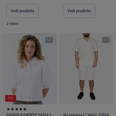
Vedi prodotto
Vedi prodotto
2 colori
1
/
3
1
/
5
-35%
Camicia a maniche corte a palloncino
Set camicia a 2 pezzi - Frilivin