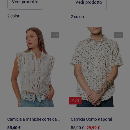
Vedi prodotto
Vedi prodotto
2 colori
2 colori
1
/
4
1
/
2
-45%
Camicia a maniche corte da donna ADMAS Royal
Camicia Uomo Kaporal
55,40 €
55,00 €
29,99 €