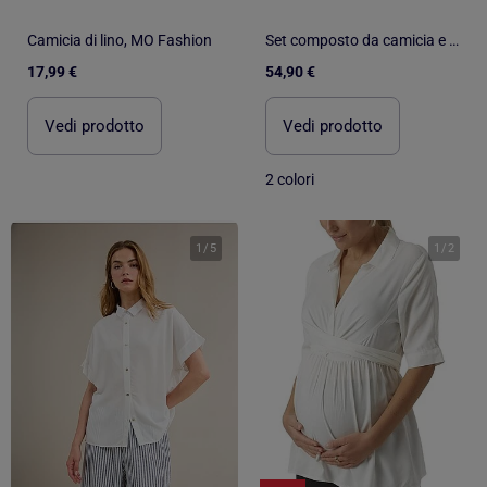
Camicia di lino, MO Fashion
Set composto da camicia e pantaloncini a righe - Frilivin
17,99 €
54,90 €
Vedi prodotto
Vedi prodotto
2 colori
1
/
5
1
/
2