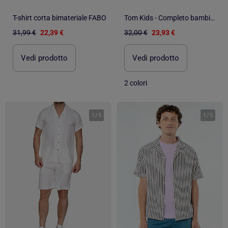
T-shirt corta bimateriale FABO
Tom Kids - Completo bambino cerimonia camicia manica corta e pantaloni
31,99 €
22,39 €
32,00 €
23,93 €
Vedi prodotto
Vedi prodotto
2 colori
1
/
5
1
/
5