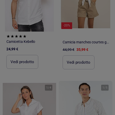
-20%
Camicetta Kebello
Camicia manches courtes gaze de coton ODETTE
24,99 €
44,99 €
35,99 €
Vedi prodotto
Vedi prodotto
1
/
4
1
/
5