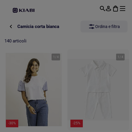
Passa al contenuto principale
Camicia corta bianca
Ordina e filtra
140 articoli
1
/
4
1
/
4
-30%
-25%