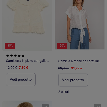
-35%
-20%
Camicetta in pizzo sangallo a maniche corte
Camicia a maniche corte lurex ONYX
12,00 €
7,80 €
39,99 €
31,99 €
Vedi prodotto
Vedi prodotto
2 colori
1
/
5
1
/
3