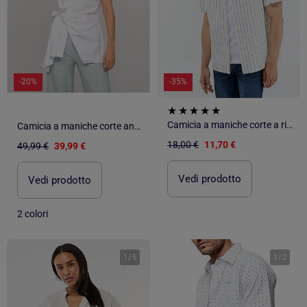
-20%
-35%
Camicia a maniche corte a righe
Camicia a maniche corte annodata sul lato OMERVA
18,00 €
11,70 €
49,99 €
39,99 €
Vedi prodotto
Vedi prodotto
2 colori
1
/
5
1
/
2