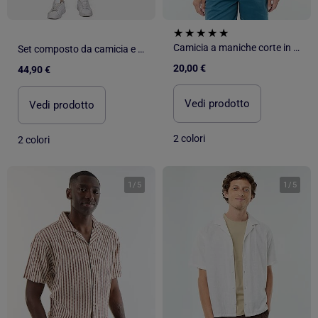
Camicia a maniche corte in maglia fantasia
Set composto da camicia e pantaloncini a tinta unita con texture - Frilivin
20,00 €
44,90 €
Vedi prodotto
Vedi prodotto
2 colori
2 colori
1
/
5
1
/
5