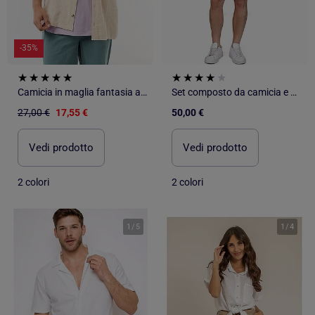
-35%
Camicia in maglia fantasia a maniche corte
Set composto da camicia e pantaloncini testurizzati - Frilivin
27,00 €
17,55 €
50,00 €
Vedi prodotto
Vedi prodotto
2 colori
2 colori
1
/
5
1
/
4