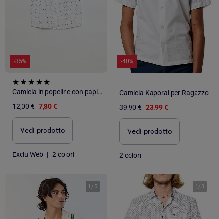
-35%
-40%
Camicia in popeline con papillon
Camicia Kaporal per Ragazzo
12,00 €
7,80 €
39,90 €
23,99 €
Vedi prodotto
Vedi prodotto
Exclu Web
|
2 colori
2 colori
1
/
5
1
/
3