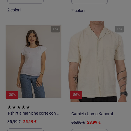
2 colori
2 colori
1
/
4
1
/
4
-30%
-56%
T-shirt a maniche corte con strass FANIA
Camicia Uomo Kaporal
35,99 €
25,19 €
55,00 €
23,99 €