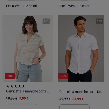
Exclu Web
|
2 colori
Exclu Web
|
2 colori
1
/
5
1
/
3
-30%
-30%
Camicetta a maniche corte con scollo a V
Camicia a maniche corte Kebello
10,00 €
7,00 €
49,99 €
34,99 €