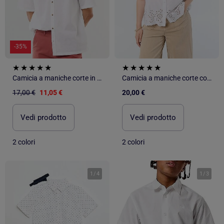
-35%
Camicia a maniche corte in misto lino
Camicia a maniche corte con ricamo traforato
17,00 €
11,05 €
20,00 €
Vedi prodotto
Vedi prodotto
2 colori
2 colori
1
/
4
1
/
3