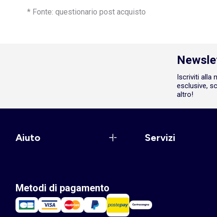
* Fonte: questionario post acquisto
Newsle
Iscriviti all
esclusive, sc
altro!
Aiuto
Servizi
Metodi di pagamento