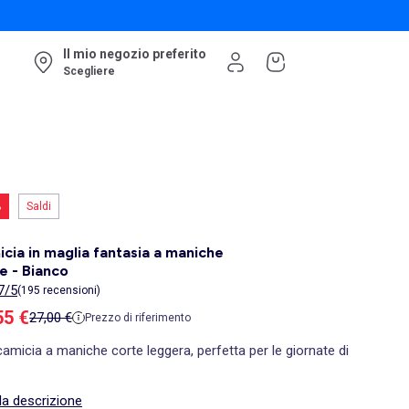
Il mio negozio preferito
Scegliere
%
Saldi
cia in maglia fantasia a maniche
e - Bianco
7/5
(195 recensioni)
zzo di vendita
55 €
Prezzo di riferimento
27,00 €
Prezzo di riferimento
amicia a maniche corte leggera, perfetta per le giornate di
la descrizione