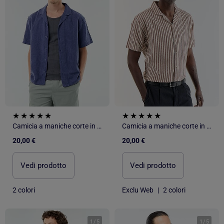
Camicia a maniche corte in maglia fantasia
Camicia a maniche corte in maglia fantasia
20,00 €
20,00 €
Vedi prodotto
Vedi prodotto
2 colori
Exclu Web
|
2 colori
1
/
5
1
/
5