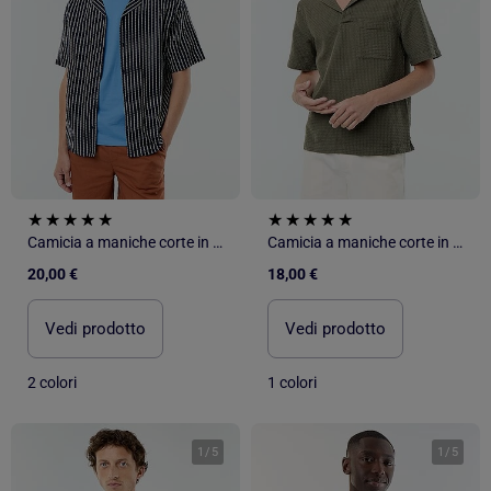
Camicia a maniche corte in maglia fantasia
Camicia a maniche corte in maglia fantasia
20,00 €
18,00 €
Vedi prodotto
Vedi prodotto
2 colori
1 colori
1
/
5
1
/
5