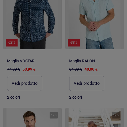
-28%
-38%
Maglia VOSTAR
Maglia RALON
74,99 €
53,99 €
64,99 €
40,00 €
Vedi prodotto
Vedi prodotto
2 colori
2 colori
1
/
5
1
/
5