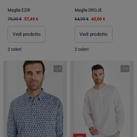
Maglia EZIR
Maglia DROJE
79,99 €
57,49 €
64,99 €
40,00 €
Vedi prodotto
Vedi prodotto
2 colori
2 colori
1
/
5
1
/
5