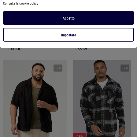
Consulta la cookie policy
Camicia a maniche corte in maglia traforata
Camicia sopra in maglia DOPEMON
25,00 €
Accetto
51,99 €
41,59 €
Vedi prodotto
Vedi prodotto
Impostare
1 colori
1 colori
1
/
5
1
/
5
-25%