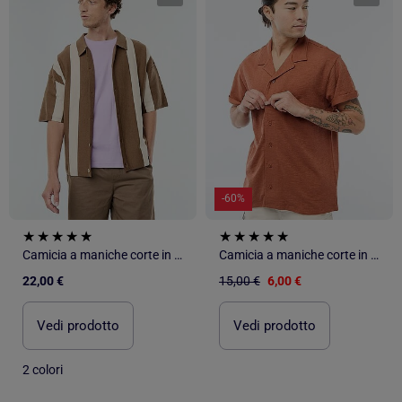
-60%
Camicia a maniche corte in maglia
Camicia a maniche corte in maglia
22,00 €
15,00 €
6,00 €
Vedi prodotto
Vedi prodotto
2 colori