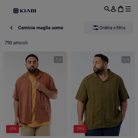
Passa al contenuto principale
Camicia maglia uomo
Ordina e filtra
790 articoli
1
/
5
1
/
4
-35%
-70%