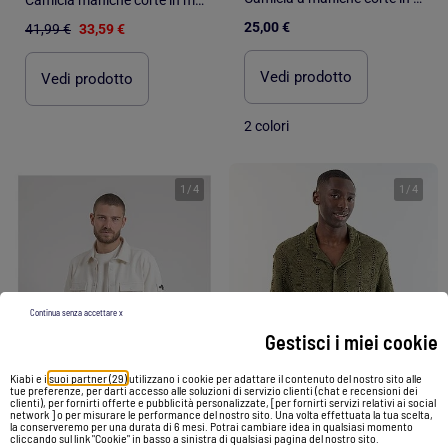
25,00 €
41,99 €
33,59 €
Vedi prodotto
Vedi prodotto
2 colori
1
/
4
1
/
4
Continua senza accettare x
Gestisci i miei cookie
Kiabi e i
suoi partner (29)
utilizzano i cookie per adattare il contenuto del nostro sito alle
tue preferenze, per darti accesso alle soluzioni di servizio clienti (chat e recensioni dei
clienti), per fornirti offerte e pubblicità personalizzate, [per fornirti servizi relativi ai social
network ] o per misurare le performance del nostro sito. Una volta effettuata la tua scelta,
-20%
la conserveremo per una durata di 6 mesi. Potrai cambiare idea in qualsiasi momento
cliccando sul link "Cookie" in basso a sinistra di qualsiasi pagina del nostro sito.