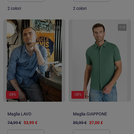
2 colori
2 colori
1
/
5
1
/
5
-28%
-38%
Maglia LAVO
Maglia GIAPPONE
74,99 €
53,99 €
59,99 €
37,00 €