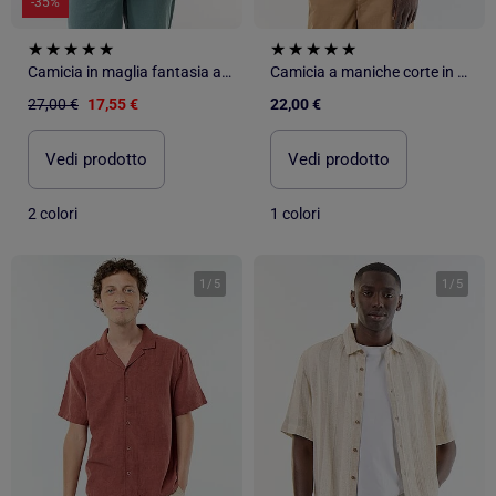
-35%
Camicia in maglia fantasia a maniche corte
Camicia a maniche corte in maglia all'uncinetto
27,00 €
17,55 €
22,00 €
Vedi prodotto
Vedi prodotto
2 colori
1 colori
1
/
5
1
/
5