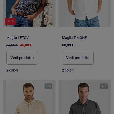
-29%
Maglia LETOV
Maglia TIMONE
64,99 €
46,00 €
60,99 €
Vedi prodotto
Vedi prodotto
2 colori
2 colori
1
/
5
1
/
5