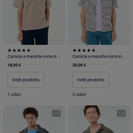
Camicia a maniche corte in maglia fantasia
Camicia a maniche corte in maglia fantasia
18,00 €
20,00 €
Vedi prodotto
Vedi prodotto
1 colori
2 colori
1
/
5
1
/
5