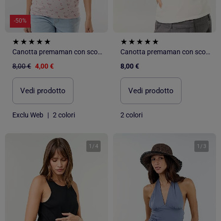
-50%
Canotta premaman con scollo all'americana
Canotta premaman con scollo all'americana
8,00 €
4,00 €
8,00 €
Vedi prodotto
Vedi prodotto
Exclu Web
|
2 colori
2 colori
1
/
4
1
/
3