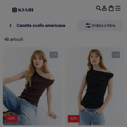
Passa al contenuto principale
Canotta scollo americana
Ordina e filtra
48 articoli
1
/
6
1
/
5
-60%
-60%