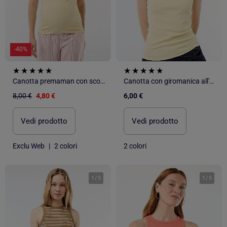
-40%
Canotta premaman con scollo all'americana
Canotta con giromanica all'americana
8,00 €
4,80 €
6,00 €
Vedi prodotto
Vedi prodotto
Exclu Web
|
2 colori
2 colori
1
/
5
1
/
5