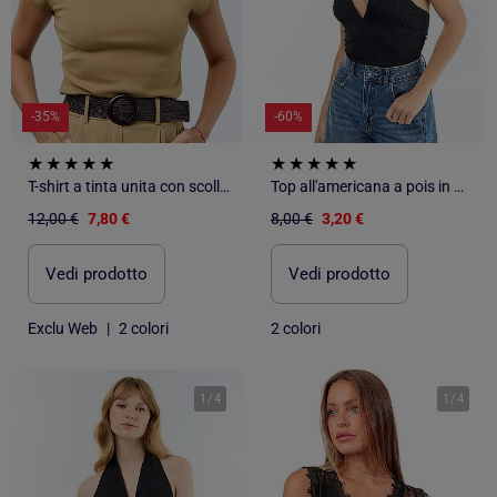
-35%
-60%
T-shirt a tinta unita con scollo all'americana e maniche corte
Top all'americana a pois in maglia crinkle
12,00 €
7,80 €
8,00 €
3,20 €
Vedi prodotto
Vedi prodotto
Exclu Web
|
2 colori
2 colori
1
/
4
1
/
4