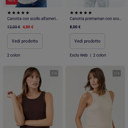
-60%
Canotta con scollo all'americana
Canotta premaman con scollo all'americana
12,00 €
4,80 €
8,00 €
Vedi prodotto
Vedi prodotto
2 colori
Exclu Web
|
2 colori
1
/
6
1
/
6