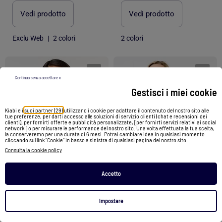
Vedi prodotto
Vedi prodotto
Exclu Web
|
2 colori
2 colori
1
/
4
1
/
5
Continua senza accettare x
Gestisci i miei cookie
Kiabi e i
suoi partner (29)
utilizzano i cookie per adattare il contenuto del nostro sito alle
tue preferenze, per darti accesso alle soluzioni di servizio clienti (chat e recensioni dei
clienti), per fornirti offerte e pubblicità personalizzate, [per fornirti servizi relativi ai social
network ] o per misurare le performance del nostro sito. Una volta effettuata la tua scelta,
la conserveremo per una durata di 6 mesi. Potrai cambiare idea in qualsiasi momento
cliccando sul link "Cookie" in basso a sinistra di qualsiasi pagina del nostro sito.
Consulta la cookie policy
Accetto
-30%
Impostare
Canotta con spalle all'americana
Canotta con giromanica all'americana