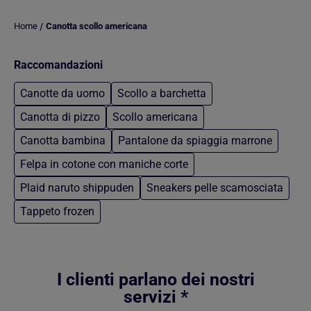
/
Home
Canotta scollo americana
Raccomandazioni
Canotte da uomo
Scollo a barchetta
Canotta di pizzo
Scollo americana
Canotta bambina
Pantalone da spiaggia marrone
Felpa in cotone con maniche corte
Plaid naruto shippuden
Sneakers pelle scamosciata
Tappeto frozen
Torna al contenuto principale
I clienti parlano dei nostri
servizi *