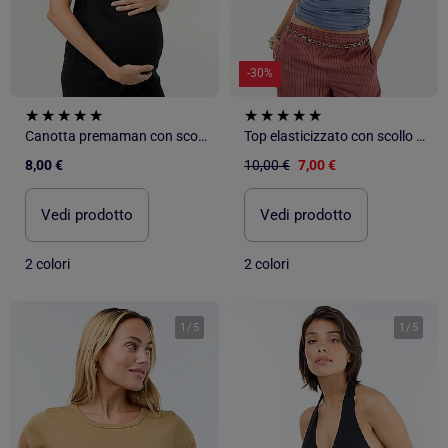
-30%
Canotta premaman con scollo all'americana
Top elasticizzato con scollo all'americana
8,00 €
10,00 €
7,00 €
Vedi prodotto
Vedi prodotto
2 colori
2 colori
1
/
5
1
/
5