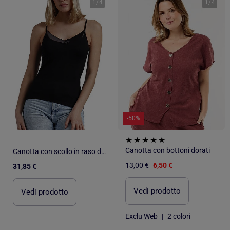
1
/
4
1
/
4
-50%
Canotta con bottoni dorati
Canotta con scollo in raso da donna ADMAS
13,00 €
6,50 €
31,85 €
Vedi prodotto
Vedi prodotto
Exclu Web
|
2 colori