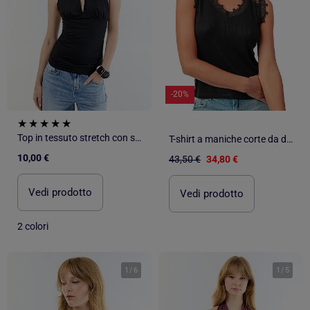
-20%
Top in tessuto stretch con scollo all'americana
T-shirt a maniche corte da donna ADMAS con scollo all'americana e lacci.
10,00 €
43,50 €
34,80 €
Vedi prodotto
Vedi prodotto
2 colori
1
/
6
1
/
5