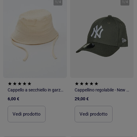
1
/
4
1
/
4
Cappello a secchiello in garza di cotone
Cappellino regolabile - New Era
6,00 €
29,00 €
Vedi prodotto
Vedi prodotto