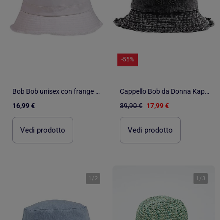
-55%
Bob Bob unisex con frange unisex adulto Isotoner
Cappello Bob da Donna Kaporal
16,99 €
39,90 €
17,99 €
Vedi prodotto
Vedi prodotto
1
/
2
1
/
3