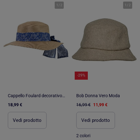
1
/
2
1
/
2
-29%
Cappello Foulard decorativo, regolabile intorno alla testa donna Isotoner
Bob Donna Vero Moda
18,99 €
16,99 €
11,99 €
Vedi prodotto
Vedi prodotto
2 colori