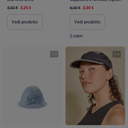
5,00 €
3,25 €
6,00 €
3,30 €
Vedi prodotto
Vedi prodotto
2 colori
1
/
2
1
/
6