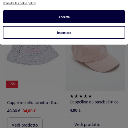
Consulta la cookie policy
Accetto
1
/
4
1
/
3
Impostare
-15%
Cappellino da baseball in cotone
Cappellino all'uncinetto - Guess kids
4,00 €
40,00 €
34,00 €
Vedi prodotto
Vedi prodotto