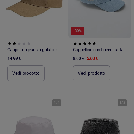
-30%
Cappellino jeans regolabili unisex adulto Isotoner
Cappellino con fiocco fantasia alla base
14,99 €
8,00 €
5,60 €
Vedi prodotto
Vedi prodotto
1
/
1
1
/
2