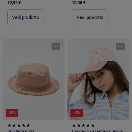
12,99 €
10,00 €
Vedi prodotto
Vedi prodotto
1
/
4
1
/
6
-35%
-45%
Bob tinta unita
Cappellino a fantasia regolabile con velcro