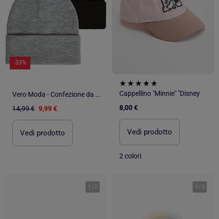
-33%
Cappellino "Minnie" "Disney
Vero Moda - Confezione da 2 Cappelli Donna
8,00 €
14,99 €
9,99 €
Vedi prodotto
Vedi prodotto
2 colori
1
/
2
1
/
3