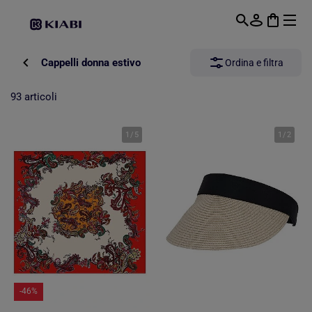
Passa al contenuto principale
Cappelli donna estivo
Ordina e filtra
93 articoli
1
/
5
1
/
2
-46%