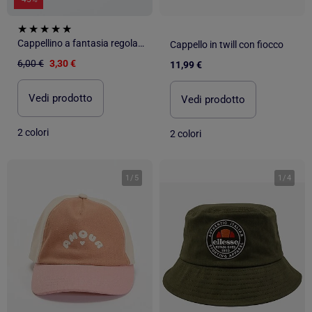
Cappellino a fantasia regolabile con velcro
Cappello in twill con fiocco
6,00 €
3,30 €
11,99 €
Vedi prodotto
Vedi prodotto
2 colori
2 colori
1
/
5
1
/
4