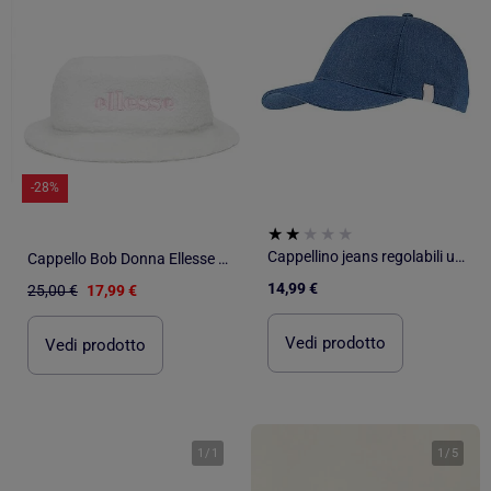
-28%
Cappellino jeans regolabili unisex adulto Isotoner
Cappello Bob Donna Ellesse in Sherpa
14,99 €
25,00 €
17,99 €
Vedi prodotto
Vedi prodotto
1
/
1
1
/
5