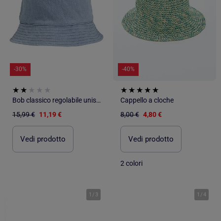
-30%
-40%
Bob classico regolabile unisex adulto Isotoner
Cappello a cloche
15,99 €
11,19 €
8,00 €
4,80 €
Vedi prodotto
Vedi prodotto
2 colori
1
/
3
1
/
4