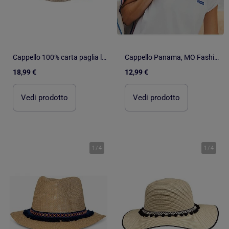
Cappello 100% carta paglia leggera, interno regolabile da 52 a 58 cm donna Isotoner
Cappello Panama, MO Fashion
18,99 €
12,99 €
Vedi prodotto
Vedi prodotto
1
/
4
1
/
4