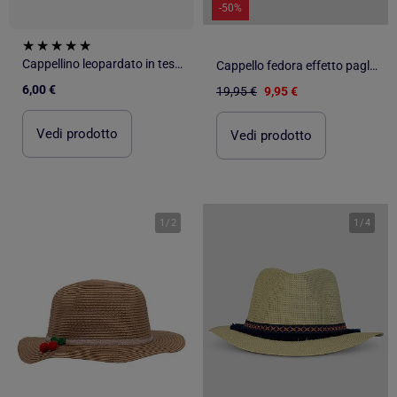
-50%
Cappellino leopardato in tessuto
Cappello fedora effetto paglia Kebello
6,00 €
19,95 €
9,95 €
Vedi prodotto
Vedi prodotto
1
/
2
1
/
4