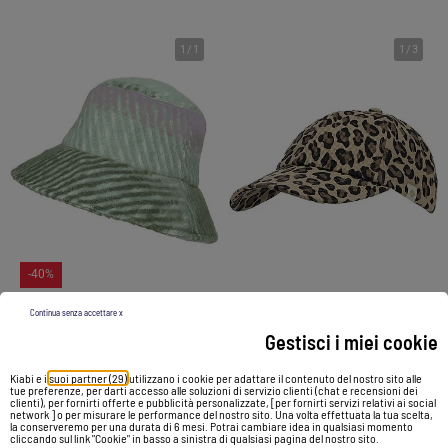
1
/
1
1
/
3
-40%
Continua senza accettare x
Gestisci i miei cookie
Cappello pescatore Vero Moda da donna,
Cappellino 100% cotone, facilmente regolabile, chiusura a scatto donna Isotoner
19,99 €
11,99 €
15,99 €
Kiabi e i
suoi partner (29)
utilizzano i cookie per adattare il contenuto del nostro sito alle
tue preferenze, per darti accesso alle soluzioni di servizio clienti (chat e recensioni dei
clienti), per fornirti offerte e pubblicità personalizzate, [per fornirti servizi relativi ai social
network ] o per misurare le performance del nostro sito. Una volta effettuata la tua scelta,
Vedi prodotto
Vedi prodotto
la conserveremo per una durata di 6 mesi. Potrai cambiare idea in qualsiasi momento
cliccando sul link "Cookie" in basso a sinistra di qualsiasi pagina del nostro sito.