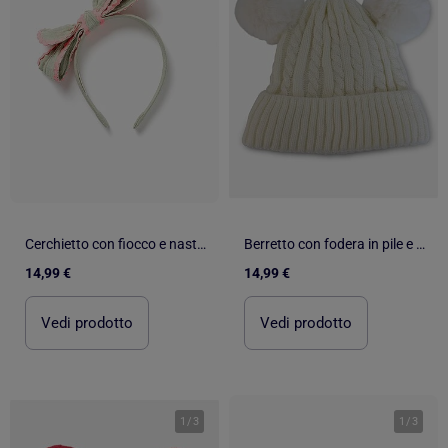
Cerchietto con fiocco e nastro ric rac
Berretto con fodera in pile e pompon Kebello
14,99 €
14,99 €
Vedi prodotto
Vedi prodotto
1
/
3
1
/
3