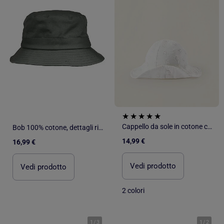
Cappello da sole in cotone con broderie anglaise
Bob 100% cotone, dettagli ricamati unisex adulto Isotoner
14,99 €
16,99 €
Vedi prodotto
Vedi prodotto
2 colori
1
/
3
1
/
2