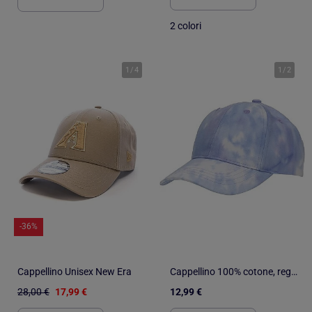
2 colori
1
/
4
1
/
2
-36%
Cappellino Unisex New Era
Cappellino 100% cotone, regolabile, motivo stampato bambina Isotoner
28,00 €
17,99 €
12,99 €