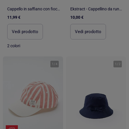
Cappello in saffiano con fiocco
Ekstract - Cappellino da running con visiera morbida
11,99 €
10,00 €
Vedi prodotto
Vedi prodotto
2 colori
1
/
4
1
/
2
-45%