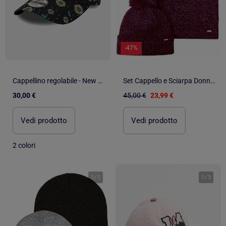
-47%
Cappellino regolabile - New Era
Set Cappello e Sciarpa Donna Kaporal
30,00 €
45,00 €
23,99 €
Vedi prodotto
Vedi prodotto
2 colori
1
/
1
1
/
3