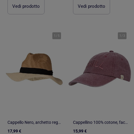
Vedi prodotto
Vedi prodotto
1
/
5
1
/
3
Cappello Nero, archetto regolabile donna Isotoner
Cappellino 100% cotone, facilmente regolabile, da 57 a 59 cm, unisex unisex adulto Isotoner
17,99 €
15,99 €