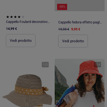
-50%
Cappello Foulard decorativo, regolabile intorno alla testa bambina Isotoner
Cappello fedora effetto paglia Kebello
14,99 €
19,95 €
9,95 €
Vedi prodotto
Vedi prodotto
1
/
2
1
/
4