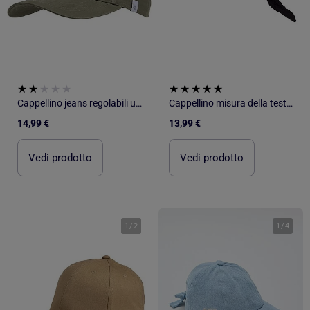
Cappellino jeans regolabili unisex adulto Isotoner
Cappellino misura della testa regolabile 57-59 cm donna Isotoner
14,99 €
13,99 €
Vedi prodotto
Vedi prodotto
1
/
2
1
/
4