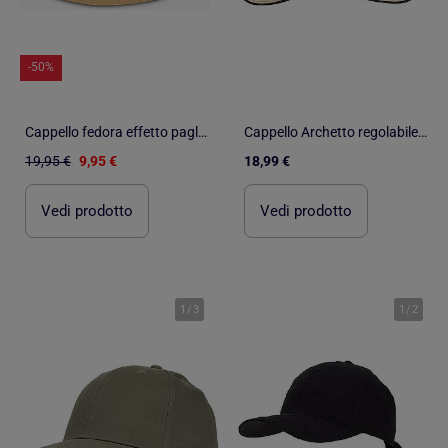
-50%
Cappello fedora effetto paglia Kebello
Cappello Archetto regolabile a righe donna Isotoner
19,95 €
9,95 €
18,99 €
Vedi prodotto
Vedi prodotto
1
/
3
1
/
2