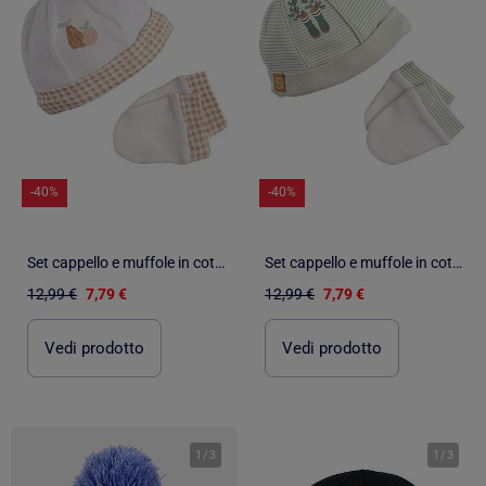
-40%
-40%
Set cappello e muffole in cotone per - SAUTHON
Set cappello e muffole in cotone per - SAUTHON
12,99 €
7,79 €
12,99 €
7,79 €
Vedi prodotto
Vedi prodotto
1
/
3
1
/
3