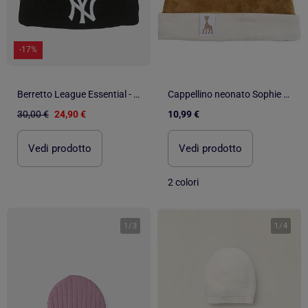
-17%
Berretto League Essential - New Era
Cappellino neonato Sophie La Girafe®
30,00 €
24,90 €
10,99 €
Vedi prodotto
Vedi prodotto
2 colori
1
/
3
1
/
4