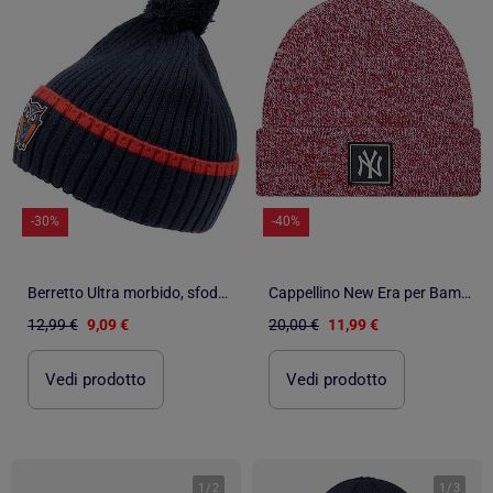
-30%
-40%
Berretto Ultra morbido, sfoderato unisex bambino Isotoner
Cappellino New Era per Bambino
12,99 €
9,09 €
20,00 €
11,99 €
Vedi prodotto
Vedi prodotto
1
/
2
1
/
3