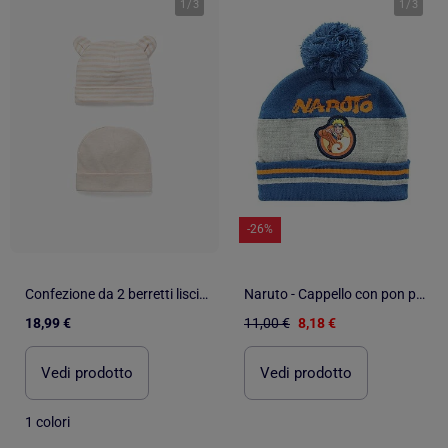
1
/
3
1
/
3
-26%
Confezione da 2 berretti lisci/a righe
Naruto - Cappello con pon pon
18,99 €
11,00 €
8,18 €
Vedi prodotto
Vedi prodotto
1 colori