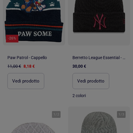
-26%
Paw Patrol - Cappello
Berretto League Essential - New Era
11,00 €
8,18 €
30,00 €
Vedi prodotto
Vedi prodotto
2 colori
1
/
2
1
/
3