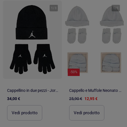
1
/
3
1
/
1
-50%
Cappellino in due pezzi - Jordan
Cappello e Muffole Neonato Confezione da 2
34,00 €
25,90 €
12,95 €
Vedi prodotto
Vedi prodotto