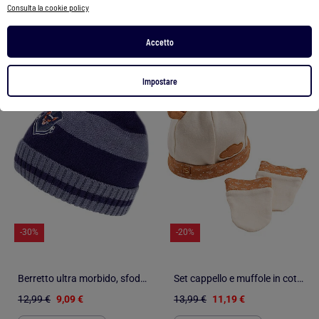
Consulta la cookie policy
2 colori
Accetto
1
/
3
1
/
2
Impostare
-30%
-20%
Berretto ultra morbido, sfoderato unisex bambino Isotoner
Set cappello e muffole in cotone per - SAUTHON
12,99 €
9,09 €
13,99 €
11,19 €