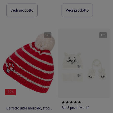
Vedi prodotto
Vedi prodotto
1
/
3
1
/
5
-30%
Set 3 pezzi 'Marie'
Berretto ultra morbido, sfoderato unisex neonato Isotoner