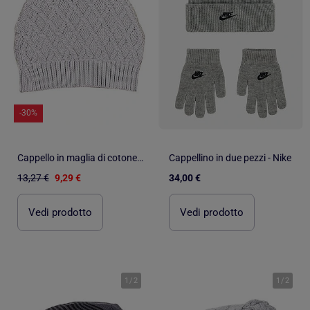
-30%
Cappello in maglia di cotone biologico foderato loan | Kitikate
Cappellino in due pezzi - Nike
13,27 €
9,29 €
34,00 €
Vedi prodotto
Vedi prodotto
1
/
2
1
/
2