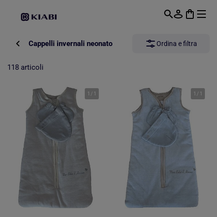
Passa al contenuto principale
Cappelli invernali neonato
Ordina e filtra
118 articoli
1
/
1
1
/
1