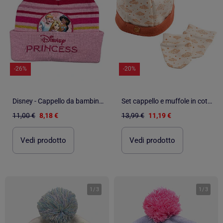
-26%
-20%
Disney - Cappello da bambina con pon-pon
Set cappello e muffole in cotone per - SAUTHON
11,00 €
8,18 €
13,99 €
11,19 €
Vedi prodotto
Vedi prodotto
1
/
3
1
/
3