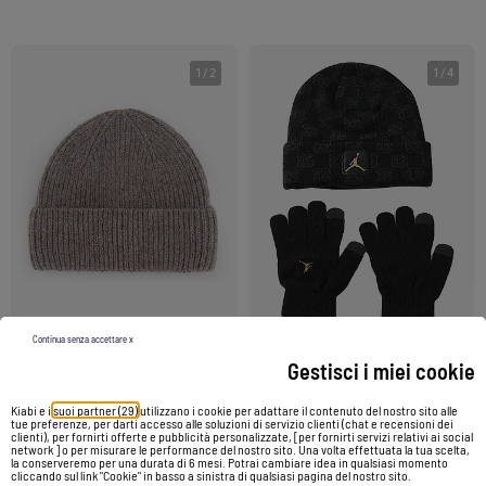
1
/
2
1
/
4
Continua senza accettare x
Gestisci i miei cookie
Berretto in maglia grossa
Cappellino in due pezzi - Jordan
Kiabi e i
suoi partner (29)
utilizzano i cookie per adattare il contenuto del nostro sito alle
4,00 €
40,00 €
tue preferenze, per darti accesso alle soluzioni di servizio clienti (chat e recensioni dei
clienti), per fornirti offerte e pubblicità personalizzate, [per fornirti servizi relativi ai social
network ] o per misurare le performance del nostro sito. Una volta effettuata la tua scelta,
la conserveremo per una durata di 6 mesi. Potrai cambiare idea in qualsiasi momento
Vedi prodotto
Vedi prodotto
cliccando sul link "Cookie" in basso a sinistra di qualsiasi pagina del nostro sito.