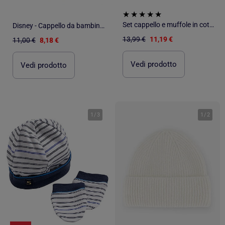
Set cappello e muffole in cotone per - SAUTHON
Disney - Cappello da bambina delle
13,99 €
11,19 €
11,00 €
8,18 €
Vedi prodotto
Vedi prodotto
1
/
3
1
/
2