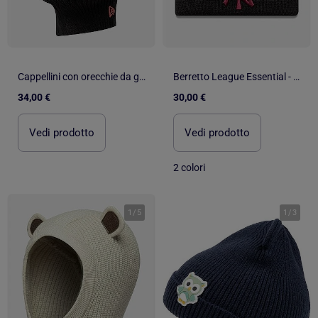
Cappellini con orecchie da gatto - New Era
Berretto League Essential - New Era
34,00 €
30,00 €
Vedi prodotto
Vedi prodotto
2 colori
1
/
5
1
/
3