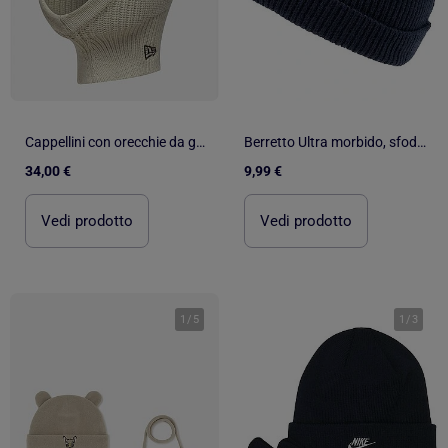
Cappellini con orecchie da gatto - New Era
Berretto Ultra morbido, sfoderato unisex neonato Isotoner
34,00 €
9,99 €
Vedi prodotto
Vedi prodotto
1
/
5
1
/
3