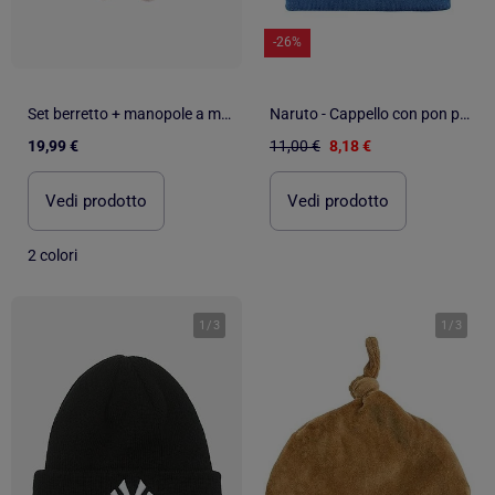
-26%
Set berretto + manopole a maglia
Naruto - Cappello con pon pon
19,99 €
11,00 €
8,18 €
Vedi prodotto
Vedi prodotto
2 colori
1
/
3
1
/
3