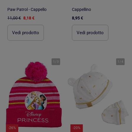
Paw Patrol - Cappello
Cappellino
11,00 €
8,18 €
8,95 €
Vedi prodotto
Vedi prodotto
1
/
3
1
/
4
-26%
-20%