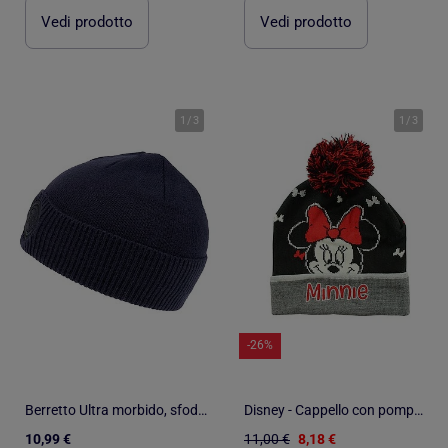
Vedi prodotto
Vedi prodotto
1
/
3
1
/
3
-26%
Berretto Ultra morbido, sfoderato unisex bambino Isotoner
Disney - Cappello con pompon di
10,99 €
11,00 €
8,18 €