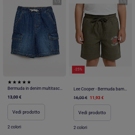
1
/
3
1
/
5
-25%
Bermuda in denim multitasche
Lee Cooper - Bermuda bambino
13,00 €
16,00 €
11,93 €
Vedi prodotto
Vedi prodotto
2 colori
2 colori