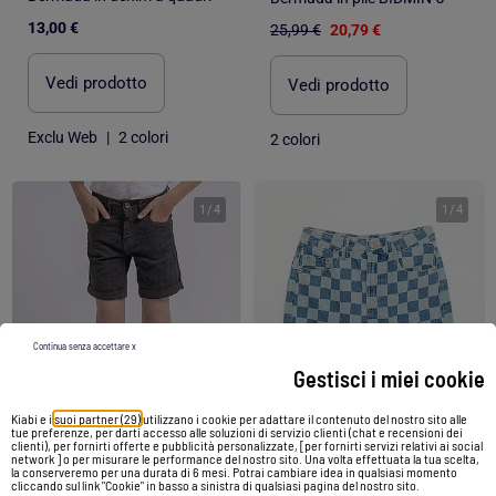
13,00 €
25,99 €
20,79 €
Vedi prodotto
Vedi prodotto
Exclu Web
|
2 colori
2 colori
1
/
4
1
/
4
Continua senza accettare x
Gestisci i miei cookie
Kiabi e i
suoi partner (29)
utilizzano i cookie per adattare il contenuto del nostro sito alle
tue preferenze, per darti accesso alle soluzioni di servizio clienti (chat e recensioni dei
clienti), per fornirti offerte e pubblicità personalizzate, [per fornirti servizi relativi ai social
network ] o per misurare le performance del nostro sito. Una volta effettuata la tua scelta,
-20%
la conserveremo per una durata di 6 mesi. Potrai cambiare idea in qualsiasi momento
cliccando sul link "Cookie" in basso a sinistra di qualsiasi pagina del nostro sito.