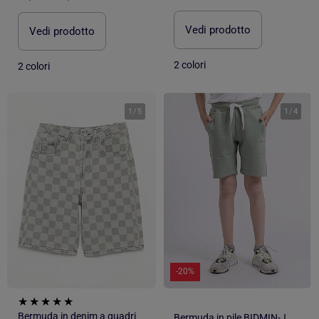
Vedi prodotto
Vedi prodotto
2 colori
2 colori
1
/
5
1
/
4
-20%
Bermuda in denim a quadri
Bermuda in pile BIDMIN-J