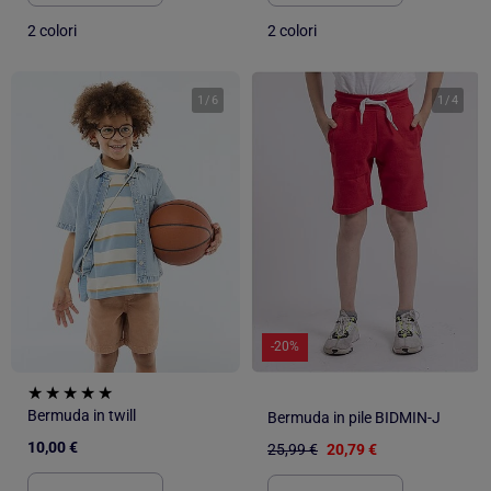
2 colori
2 colori
1
/
6
1
/
4
-20%
Bermuda in twill
Bermuda in pile BIDMIN-J
10,00 €
25,99 €
20,79 €