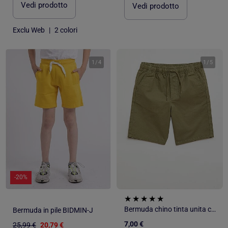
Vedi prodotto
Vedi prodotto
Exclu Web
|
2 colori
1
/
4
1
/
5
-20%
Bermuda chino tinta unita con lacci
Bermuda in pile BIDMIN-J
7,00 €
25,99 €
20,79 €