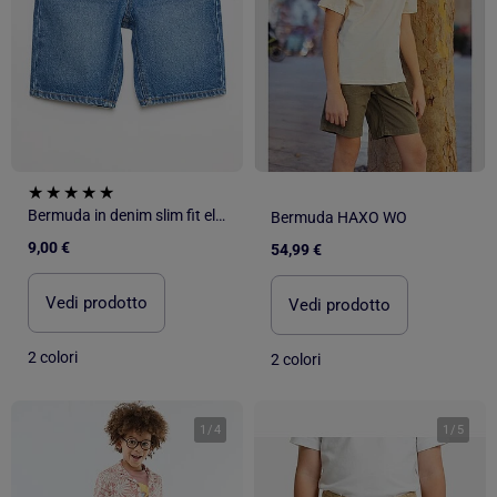
Bermuda in denim slim fit elasticizzato in cotone
Bermuda HAXO WO
9,00 €
54,99 €
Vedi prodotto
Vedi prodotto
2 colori
2 colori
1
/
4
1
/
5