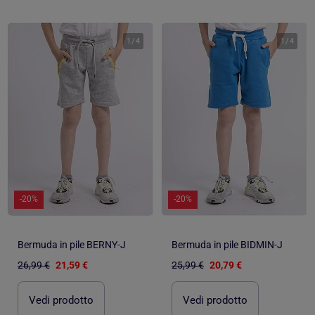
1
/
4
1
/
4
-20%
-20%
Bermuda in pile BERNY-J
Bermuda in pile BIDMIN-J
26,99 €
21,59 €
25,99 €
20,79 €
Vedi prodotto
Vedi prodotto