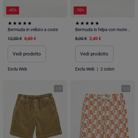
-45%
-70%
Bermuda in velluto a coste
Bermuda in felpa con motivo e 2 tasche
12,00 €
6,60 €
8,00 €
2,40 €
Vedi prodotto
Vedi prodotto
Exclu Web
Exclu Web
|
2 colori
1
/
3
1
/
3