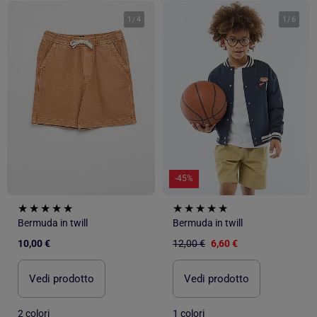
1
/
4
1
/
6
-45%
Bermuda in twill
Bermuda in twill
10,00 €
12,00 €
6,60 €
Vedi prodotto
Vedi prodotto
2 colori
1 colori