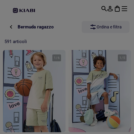
Passa al contenuto principale
Bermuda ragazzo
Ordina e filtra
591 articoli
1
/
6
1
/
5