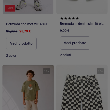
-20%
Bermuda in denim slim fit elasticizzato in cotone
Bermuda con motivi BASKEL-J
9,00 €
35,99 €
28,79 €
Vedi prodotto
Vedi prodotto
2 colori
2 colori
1
/
5
1
/
4