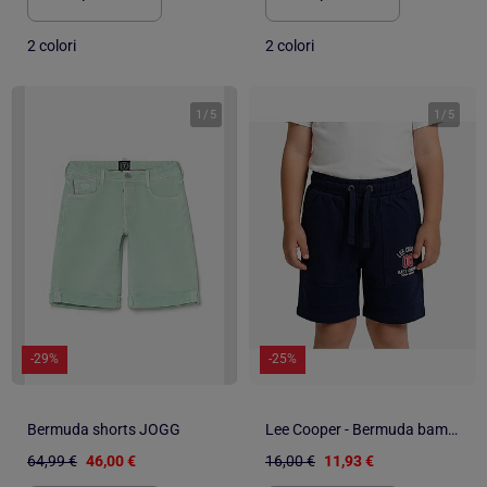
2 colori
2 colori
1
/
5
1
/
5
-29%
-25%
Bermuda shorts JOGG
Lee Cooper - Bermuda bambino
64,99 €
46,00 €
16,00 €
11,93 €