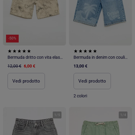
-50%
Bermuda dritto con vita elasticizzata
Bermuda in denim con coulisse
12,00 €
6,00 €
13,00 €
Vedi prodotto
Vedi prodotto
2 colori
1
/
5
1
/
4