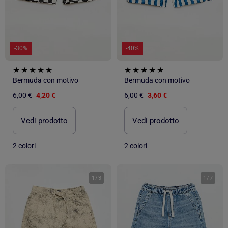
-30%
-40%
Bermuda con motivo
Bermuda con motivo
6,00 €
4,20 €
6,00 €
3,60 €
Vedi prodotto
Vedi prodotto
2 colori
2 colori
1
/
3
1
/
7