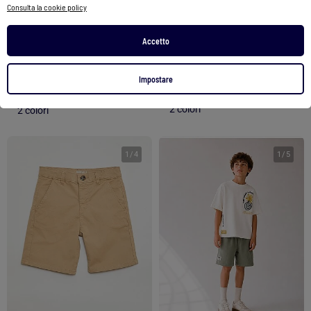
Consulta la cookie policy
Bermuda in denim a quadri
Bermuda con motivi BASKEL-J
13,00 €
Accetto
35,99 €
28,79 €
Vedi prodotto
Vedi prodotto
Impostare
2 colori
2 colori
1
/
4
1
/
5