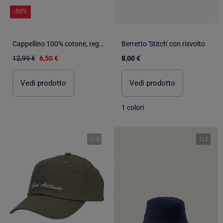
-50%
Cappellino 100% cotone, regolabile, messaggio Happy Kid ricamato unisex bambino Isotoner
Berretto 'Stitch' con risvolto
12,99 €
6,50 €
8,00 €
Vedi prodotto
Vedi prodotto
1 colori
1
/
3
1
/
2