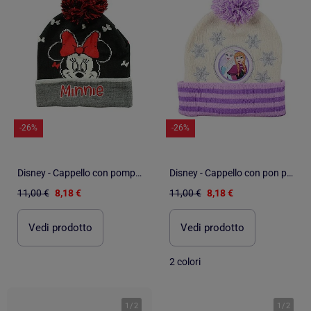
-26%
-26%
Disney - Cappello con pompon di
Disney - Cappello con pon pon
11,00 €
8,18 €
11,00 €
8,18 €
Vedi prodotto
Vedi prodotto
2 colori
1
/
2
1
/
2