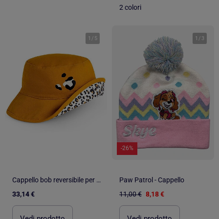
2 colori
1
/
5
1
/
3
-26%
Cappello bob reversibile per bambino upf50 | Ki ET LA
Paw Patrol - Cappello
33,14 €
11,00 €
8,18 €
Vedi prodotto
Vedi prodotto