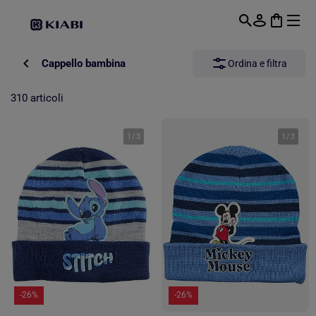
Passa al contenuto principale
Cappello bambina
Ordina e filtra
310 articoli
1
/
3
1
/
3
-26%
-26%