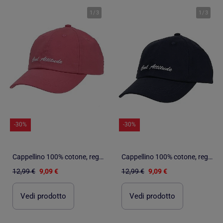
1
/
3
1
/
3
-30%
-30%
Cappellino 100% cotone, regolabile, messaggio Happy Kid ricamato unisex bambino Isotoner
Cappellino 100% cotone, regolabile, messaggio Happy Kid ricamato unisex bambino Isotoner
12,99 €
9,09 €
12,99 €
9,09 €
Vedi prodotto
Vedi prodotto