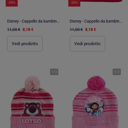
-26%
-26%
Disney - Cappello da bambina con pon-pon
Disney - Cappello da bambina delle
11,00 €
8,18 €
11,00 €
8,18 €
Vedi prodotto
Vedi prodotto
1
/
3
1
/
3