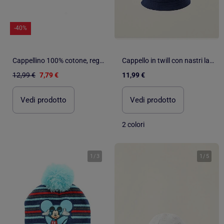
-40%
Cappellino 100% cotone, regolabile, messaggio Happy Kid ricamato unisex bambino Isotoner
Cappello in twill con nastri laterali
12,99 €
7,79 €
11,99 €
Vedi prodotto
Vedi prodotto
2 colori
1
/
3
1
/
5