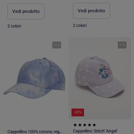
Vedi prodotto
Vedi prodotto
2 colori
2 colori
1
/
2
1
/
5
-30%
Cappellino 'Stitch' 'Angel'
Cappellino 100% cotone, regolabile, motivo stampato bambina Isotoner