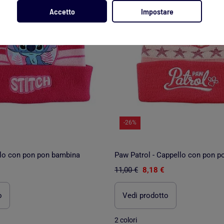
Accetto
Impostare
-26%
llo con pon pon bambina
Paw Patrol - Cappello con pon 
11,00 €
8,18 €
o
Vedi prodotto
2 colori