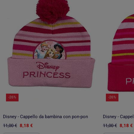
-26%
-26%
Disney - Cappello da bambina con pon-pon
Disney - Cappel
11,00 €
8,18 €
11,00 €
8,18 €