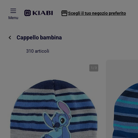
Passa al contenuto principale
Scegli il tuo negozio preferito
Menu
Cappello bambina
310 articoli
1
/
3