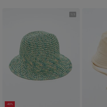
1
/
3
-40%