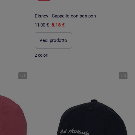
i
Disney - Cappello con pon pon
11,00 €
8,18 €
Vedi prodotto
2 colori
1
/
3
1
/
3