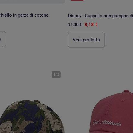
hiello in garza di cotone
Disney - Cappello con pompon d
11,00 €
8,18 €
o
Vedi prodotto
1
/
2