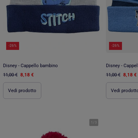
-26%
-26%
Disney - Cappello bambino
Disney - Cappe
11,00 €
8,18 €
11,00 €
8,18 €
Vedi prodotto
Vedi prodott
1
/
3