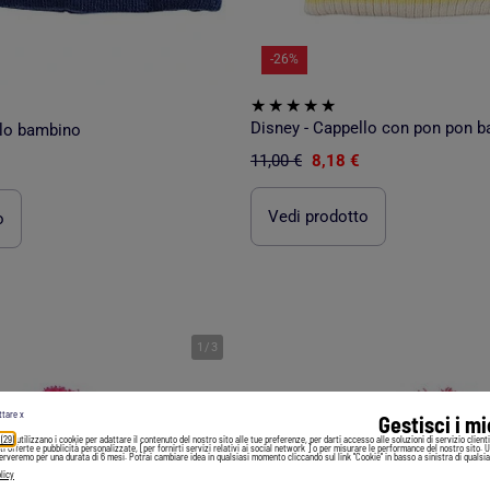
-26%
Disney - Cappello con pon pon 
llo bambino
11,00 €
8,18 €
Vedi prodotto
o
1
/
3
ttare x
Gestisci i m
 (29)
utilizzano i cookie per adattare il contenuto del nostro sito alle tue preferenze, per darti accesso alle soluzioni di servizio client
irti offerte e pubblicità personalizzate, [per fornirti servizi relativi ai social network ] o per misurare le performance del nostro sito. 
serveremo per una durata di 6 mesi. Potrai cambiare idea in qualsiasi momento cliccando sul link "Cookie" in basso a sinistra di qualsia
licy