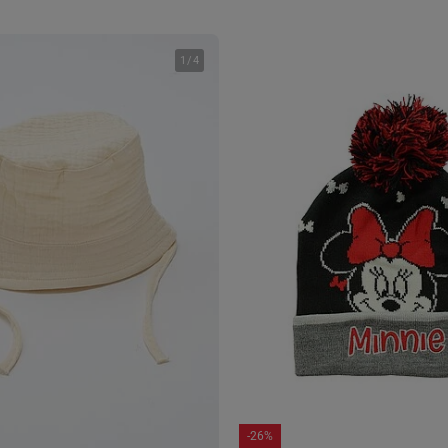
1
/
4
-26%