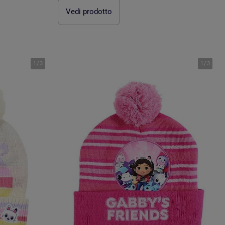
Vedi prodotto
1
/
3
1
/
3