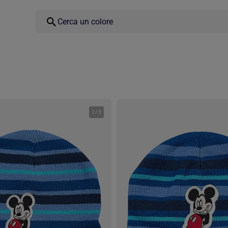
1
/
3