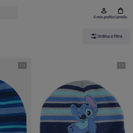
Il mio profilo
Carrello
Ordina e filtra
1
/
5
1
/
3