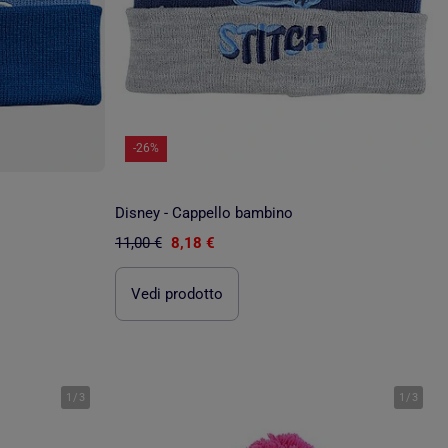
-26%
Disney - Cappello bambino
11,00 €
8,18 €
Vedi prodotto
1
/
3
1
/
3