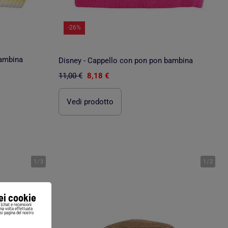
-26%
bambina
Disney - Cappello con pon pon bambina
11,00 €
8,18 €
Vedi prodotto
1
/
3
1
/
2
iei cookie
i (chat e recensioni
Una volta effettuata
si pagina del nostro