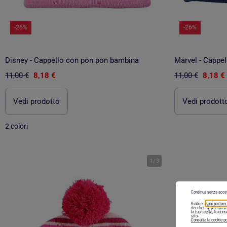
-26%
-26%
Disney - Cappello con pon pon bambina
Marvel - Cappe
11,00 €
8,18 €
11,00 €
8,18 €
Vedi prodotto
Vedi prodott
2 colori
1
/
3
Continua senza acce
Kiabi e i
suoi partner
dei clienti), per forn
la tua scelta, la con
sito.
Consulta la cookie po