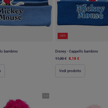
-26%
llo bambino
Disney - Cappello bambino
11,00 €
8,18 €
o
Vedi prodotto
1
/
3