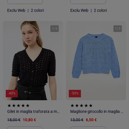
Exclu Web
|
2 colori
Exclu Web
|
2 colori
1
/
5
1
/
3
-40%
-50%
Gilet in maglia traforata a maniche corte
Maglione girocollo in maglia fantasia con motivi traforati in cotone
18,00 €
10,80 €
13,00 €
6,50 €