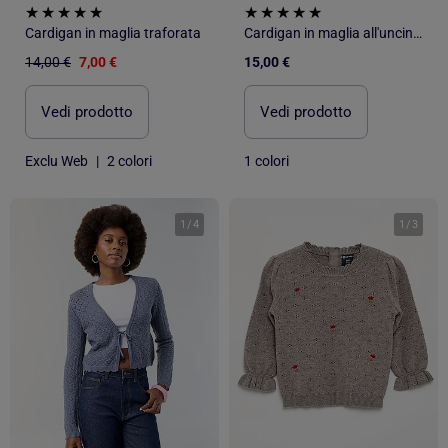
Cardigan in maglia traforata
Cardigan in maglia all'uncinetto traforata
14,00 €
7,00 €
15,00 €
Vedi prodotto
Vedi prodotto
Exclu Web
|
2 colori
1 colori
1
/
4
1
/
3