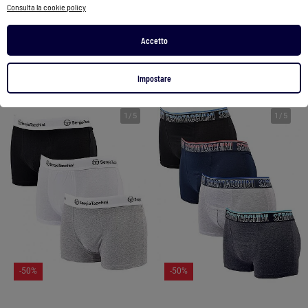
Consulta la cookie policy
59,90 €
29,90 €
69,90 €
34,90 €
Accetto
Vedi prodotto
Vedi prodotto
Impostare
1
/
5
1
/
5
-50%
-50%