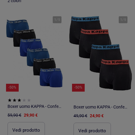
2 colori
1
/
5
1
/
5
-50%
-50%
Boxer uomo KAPPA - Confezione da 6
Boxer uomo KAPPA - Confezione da 4
59,90 €
29,90 €
49,90 €
24,90 €
Vedi prodotto
Vedi prodotto