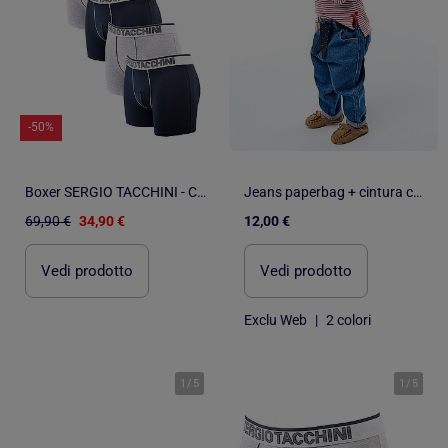
-50%
Boxer SERGIO TACCHINI - Confezione da 6
Jeans paperbag + cintura con motivo
69,90 €
34,90 €
12,00 €
Vedi prodotto
Vedi prodotto
Exclu Web
|
2 colori
1
/
5
1
/
5