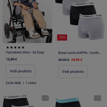
-50%
Pantalone chino - So Easy
Boxer uomo KAPPA - Confezione da 4
12,00 €
49,90 €
24,90 €
Vedi prodotto
Vedi prodotto
Exclu Web
|
1 colori
1
/
5
1
/
5