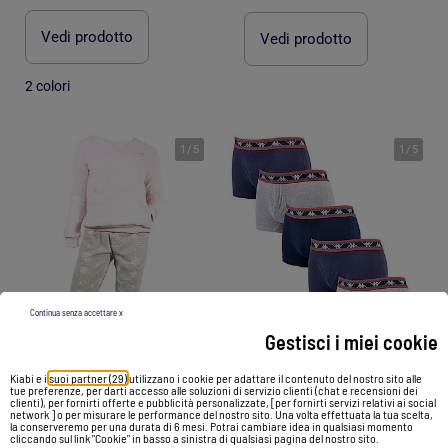
Vedi prodotto
Vedi prodotto
2 colori
1
/
5
1
/
5
Continua senza accettare x
Gestisci i miei cookie
-50%
-50%
Kiabi e i
suoi partner (29)
utilizzano i cookie per adattare il contenuto del nostro sito alle
tue preferenze, per darti accesso alle soluzioni di servizio clienti (chat e recensioni dei
clienti), per fornirti offerte e pubblicità personalizzate, [per fornirti servizi relativi ai social
network ] o per misurare le performance del nostro sito. Una volta effettuata la tua scelta,
la conserveremo per una durata di 6 mesi. Potrai cambiare idea in qualsiasi momento
Boxer uomo KAPPA - Confezione da 6
cliccando sul link "Cookie" in basso a sinistra di qualsiasi pagina del nostro sito.
Pigiama Donna USHUAIA