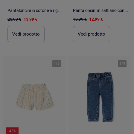
Pantaloncini in cotone a righe con cintura elastica
Pantaloncini in saffiano con tasche cargo e cintura elastica
25,99 €
13,99 €
19,99 €
12,99 €
Vedi prodotto
Vedi prodotto
1
/
3
1
/
4
-43%