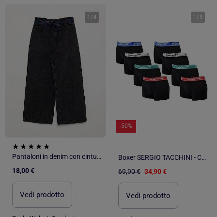
1
/
4
1
/
5
-50%
Pantaloni in denim con cintura in tessuto
Boxer SERGIO TACCHINI - Confezione da 8
18,00 €
69,90 €
34,90 €
Vedi prodotto
Vedi prodotto