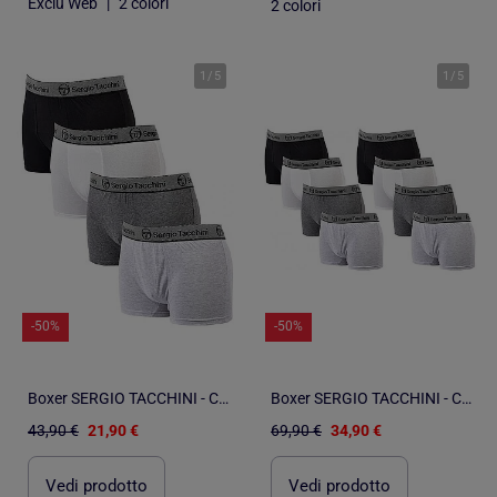
Exclu Web
|
2 colori
2 colori
1
/
5
1
/
5
-50%
-50%
Boxer SERGIO TACCHINI - Confezione da 4
Boxer SERGIO TACCHINI - Confezione da 8
43,90 €
21,90 €
69,90 €
34,90 €
Vedi prodotto
Vedi prodotto