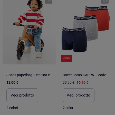
1
/
7
1
/
5
-50%
Jeans paperbag + cintura con motivo
Boxer uomo KAPPA - Confezione di 3
12,00 €
33,90 €
16,90 €
Vedi prodotto
Vedi prodotto
2 colori
2 colori