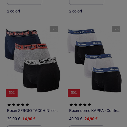
2 colori
2 colori
1
/
5
1
/
5
-50%
-50%
Boxer SERGIO TACCHINI confezione da 3
Boxer uomo KAPPA - Confezione da 4
29,90 €
14,90 €
49,90 €
24,90 €