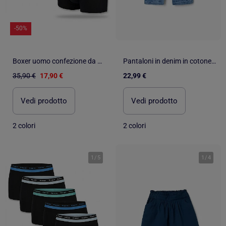
-50%
Boxer uomo confezione da 3 KAPPA cotone cintura elastica
Pantaloni in denim in cotone con cintura elastica
35,90 €
17,90 €
22,99 €
Vedi prodotto
Vedi prodotto
2 colori
2 colori
1
/
5
1
/
4