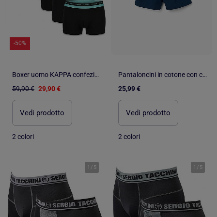
-50%
Boxer uomo KAPPA confezione da 6, cotone, cintura elastica
Pantaloncini in cotone con cintura elastica You&Me
59,90 €
29,90 €
25,99 €
Vedi prodotto
Vedi prodotto
2 colori
2 colori
1
/
5
1
/
5