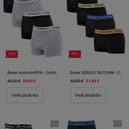
-50%
-50%
Boxer uomo KAPPA - Confezione da 4
Boxer SERGIO TACCHINI - Confezione da 4
49,90 €
24,90 €
43,90 €
21,90 €
Vedi prodotto
Vedi prodotto
1
/
5
1
/
5