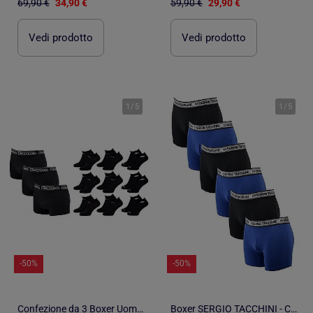
69,90 €
34,90 €
59,90 €
29,90 €
Vedi prodotto
Vedi prodotto
1
/
5
1
/
5
-50%
-50%
Confezione da 3 Boxer Uomo KAPPA - Pack Regalo
Boxer SERGIO TACCHINI - Confezione da 6