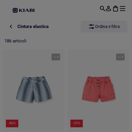
Passa al contenuto principale
Cintura elastica
Ordina e filtra
186 articoli
1
/
4
1
/
3
-46%
-35%