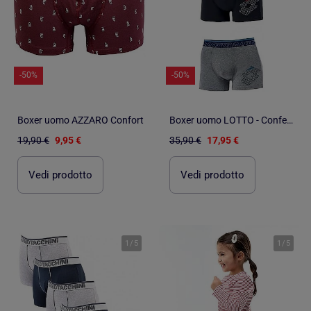
-50%
-50%
Boxer uomo AZZARO Confort
Boxer uomo LOTTO - Confezione da 3
19,90 €
9,95 €
35,90 €
17,95 €
Vedi prodotto
Vedi prodotto
1
/
5
1
/
5