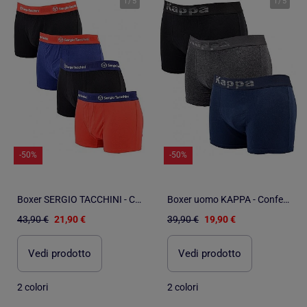
1
/
5
1
/
5
-50%
-50%
Boxer SERGIO TACCHINI - Confezione da 4
Boxer uomo KAPPA - Confezione da 3
43,90 €
21,90 €
39,90 €
19,90 €
Vedi prodotto
Vedi prodotto
2 colori
2 colori