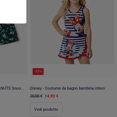
-25%
Costume da bagno da uomo PEANUTS Snoopy Tropic Surf
Disney - Costume da bagno bambina intero
20,00 €
14,93 €
Vedi prodotto