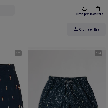
Il mio profilo
Carrello
Ordina e filtra
1
/
3
1
/
4