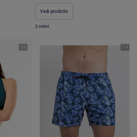
Vedi prodotto
2 colori
1
/
5
1
/
4