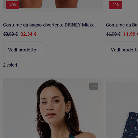
-40%
-29%
Costume da bagno divertente DISNEY Mickey per uomo
Costume da Ba
53,90 €
32,34 €
16,99 €
11,99 
Vedi prodotto
Vedi prodott
2 colori
1
/
6