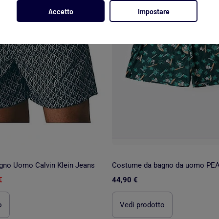
Accetto
Impostare
no Uomo Calvin Klein Jeans
€
44,90 €
o
Vedi prodotto