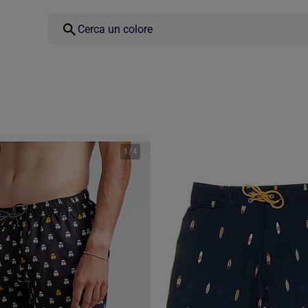
1
/
4