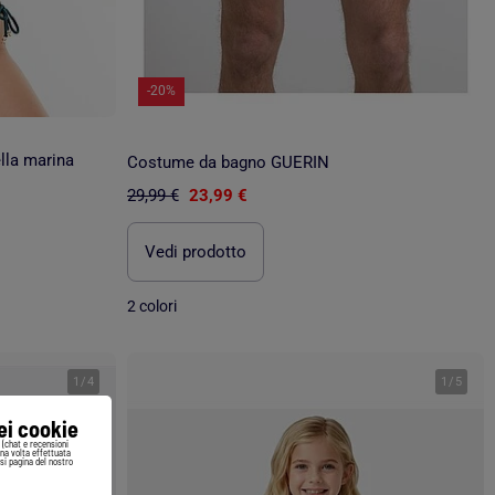
-20%
ella marina
Costume da bagno GUERIN
29,99 €
23,99 €
Vedi prodotto
2 colori
1
/
4
1
/
5
iei cookie
i (chat e recensioni
Una volta effettuata
si pagina del nostro