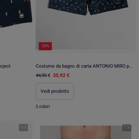
-20%
oject
Costume da bagno di carta ANTONIO MIRO per uomo
44,90 €
35,92 €
Vedi prodotto
2 colori
1
/
4
1
/
4