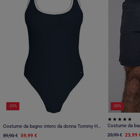
-33%
-20%
Costume da b
Costume da bagno intero da donna Tommy Hilfiger
29,99 €
23,99 
89,90 €
59,99 €