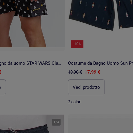
-10%
Costume da bagno da uomo STAR WARS Classic Trooper
Costume da Bagno Uomo Sun Pr
€
19,90 €
17,99 €
o
Vedi prodotto
2 colori
1
/
4