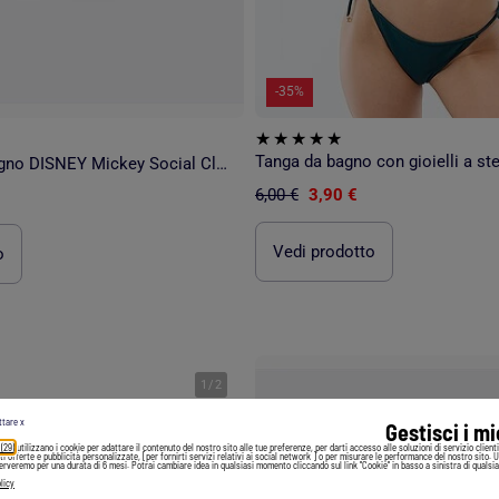
-35%
Tanga da bagno con gioielli a st
Costume da bagno DISNEY Mickey Social Club da uomo
6,00 €
3,90 €
Vedi prodotto
o
1
/
2
ttare x
Gestisci i m
 (29)
utilizzano i cookie per adattare il contenuto del nostro sito alle tue preferenze, per darti accesso alle soluzioni di servizio client
irti offerte e pubblicità personalizzate, [per fornirti servizi relativi ai social network ] o per misurare le performance del nostro sito. 
serveremo per una durata di 6 mesi. Potrai cambiare idea in qualsiasi momento cliccando sul link "Cookie" in basso a sinistra di qualsia
licy