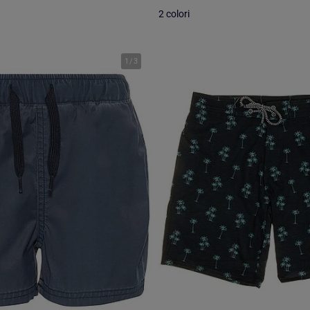
2 colori
1
/
3