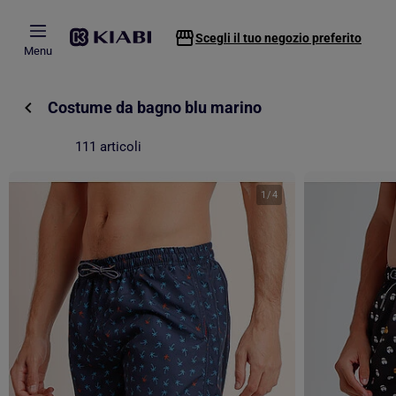
Passa al contenuto principale
Scegli il tuo negozio preferito
Menu
Costume da bagno blu marino
111 articoli
1
/
4