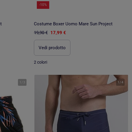
-10%
t
Costume Boxer Uomo Mare Sun Project
19,90 €
17,99 €
Vedi prodotto
2 colori
1
/
3
1
/
4