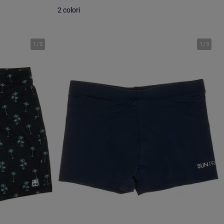
2 colori
1
/
3
1
/
3