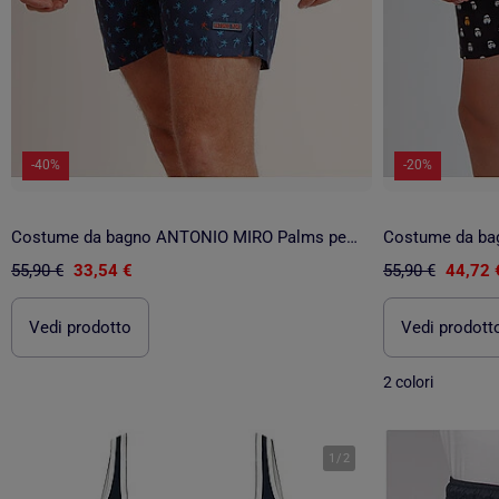
-40%
-20%
Costume da bagno ANTONIO MIRO Palms per uomo
55,90 €
33,54 €
55,90 €
44,72 
Vedi prodotto
Vedi prodott
2 colori
1
/
2