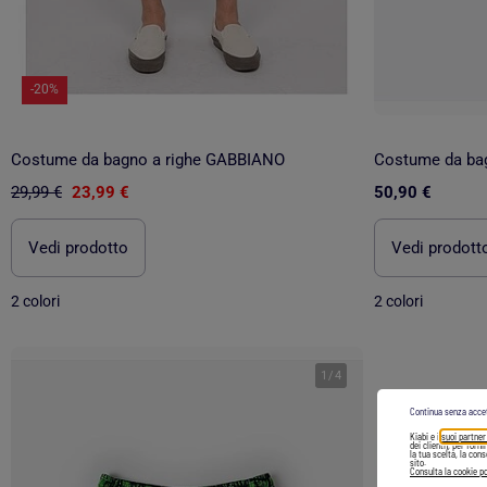
-20%
Costume da bagno a righe GABBIANO
29,99 €
23,99 €
50,90 €
Vedi prodotto
Vedi prodott
2 colori
2 colori
1
/
4
Continua senza acce
Kiabi e i
suoi partner
dei clienti), per forn
la tua scelta, la con
sito.
Consulta la cookie po