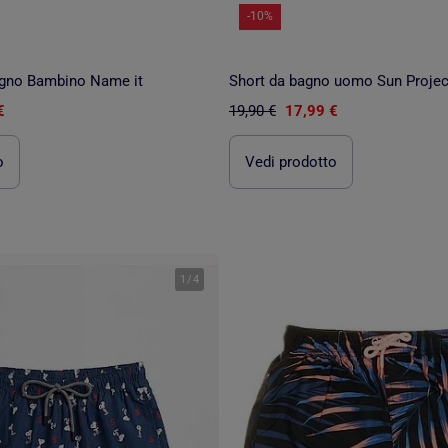
-10%
gno Bambino Name it
Short da bagno uomo Sun Projec
€
19,90 €
17,99 €
o
Vedi prodotto
1
/
4