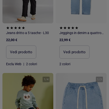
Jeans dritto a 5 tasche - L30
Jeggings in denim a quattro tasche
22,00 €
22,99 €
Vedi prodotto
Vedi prodotto
Exclu Web
|
2 colori
2 colori
1
/
4
1
/
3