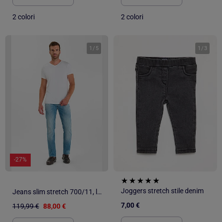
2 colori
2 colori
1
/
5
1
/
3
-27%
Joggers stretch stile denim
Jeans slim stretch 700/11, lunghezza 34
7,00 €
119,99 €
88,00 €