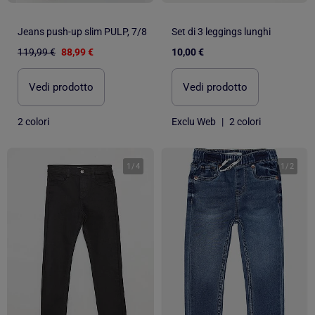
Jeans push-up slim PULP, 7/8
Set di 3 leggings lunghi
119,99 €
88,99 €
10,00 €
Vedi prodotto
Vedi prodotto
2 colori
Exclu Web
|
2 colori
1
/
4
1
/
2