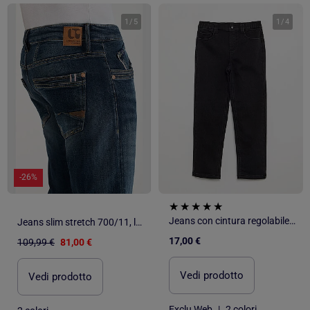
1
/
5
1
/
4
-26%
Jeans con cintura regolabile - collezione facile da indossare
Jeans slim stretch 700/11, lunghezza 34
17,00 €
109,99 €
81,00 €
Vedi prodotto
Vedi prodotto
Exclu Web
|
2 colori