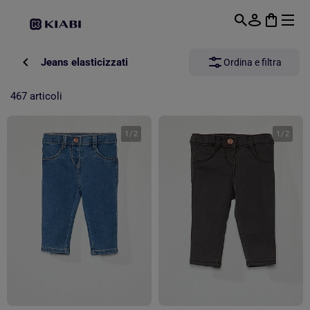
Passa al contenuto principale
Jeans elasticizzati
Ordina e filtra
467 articoli
1
/
2
1
/
2