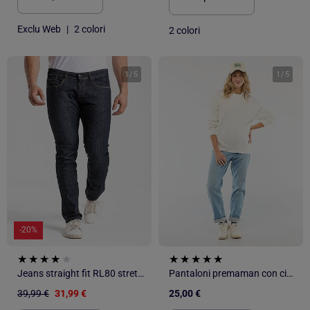
Exclu Web
|
2 colori
2 colori
1
/
5
1
/
5
-20%
Jeans straight fit RL80 stretch Fibreflex® RA171AL
Pantaloni premaman con cintura elasticizzata
39,99 €
31,99 €
25,00 €