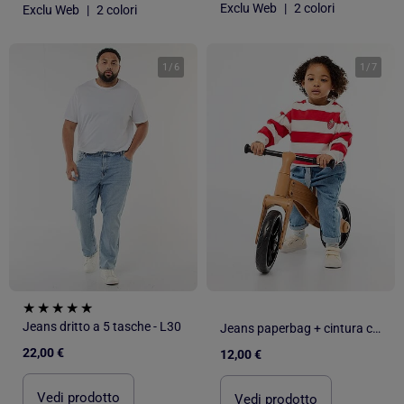
Exclu Web
|
2 colori
Exclu Web
|
2 colori
1
/
6
1
/
7
Jeans dritto a 5 tasche - L30
Jeans paperbag + cintura con motivo
22,00 €
12,00 €
Vedi prodotto
Vedi prodotto