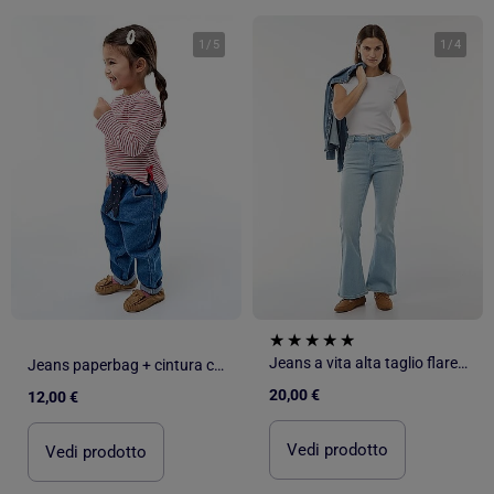
1
/
5
1
/
4
Jeans a vita alta taglio flare/bootcut - L28
Jeans paperbag + cintura con motivo
20,00 €
12,00 €
Vedi prodotto
Vedi prodotto