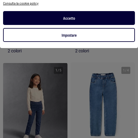
Consulta la cookie policy
Jeans skinny flessibili
Jeans skinny flessibili
Accetto
18,99 €
18,99 €
Impostare
Vedi prodotto
Vedi prodotto
2 colori
2 colori
1
/
5
1
/
4