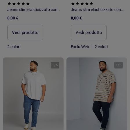
Jeans slim elasticizzato con vita regolabile
Jeans slim elasticizzato con vita regolabile
8,00 €
8,00 €
Vedi prodotto
Vedi prodotto
2 colori
Exclu Web
|
2 colori
1
/
5
1
/
5