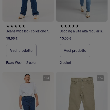
Jeans wide leg - collezione facile da indossare
Jegging a vita alta regular stretch
18,00 €
15,00 €
Vedi prodotto
Vedi prodotto
Exclu Web
|
2 colori
2 colori
1
/
4
1
/
4