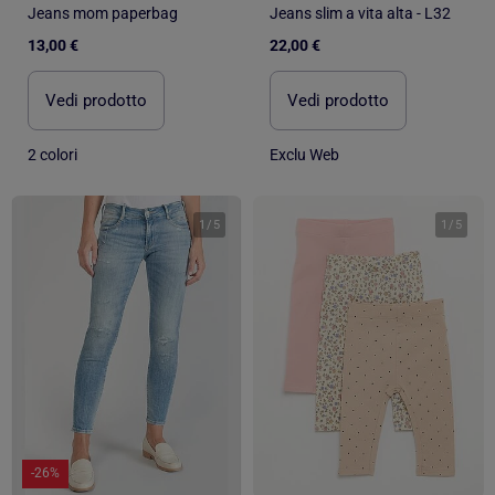
Jeans mom paperbag
Jeans slim a vita alta - L32
13,00 €
22,00 €
Vedi prodotto
Vedi prodotto
2 colori
Exclu Web
1
/
5
1
/
5
-26%