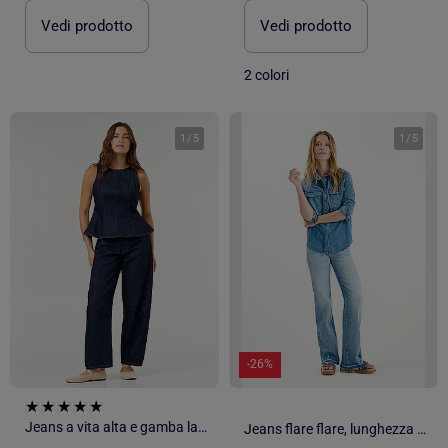
Vedi prodotto
Vedi prodotto
2 colori
1
/
5
1
/
5
-26%
Jeans a vita alta e gamba larga
Jeans flare flare, lunghezza 34