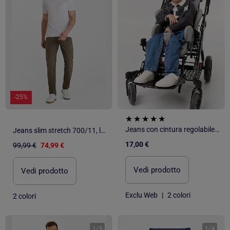
-25%
Jeans con cintura regolabile - collezione facile da indossare
Jeans slim stretch 700/11, lunghezza 34
17,00 €
99,99 €
74,99 €
Vedi prodotto
Vedi prodotto
Exclu Web
|
2 colori
2 colori
1
/
5
1
/
4