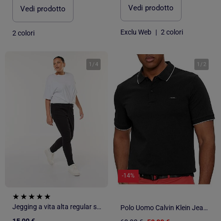
Vedi prodotto
Vedi prodotto
Exclu Web
|
2 colori
2 colori
1
/
4
1
/
2
-14%
Jegging a vita alta regular stretch
Polo Uomo Calvin Klein Jeans Elasticizzata
15,00 €