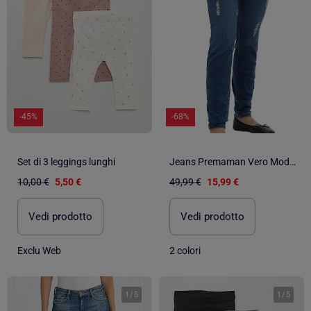
-45%
-68%
Set di 3 leggings lunghi
Jeans Premaman Vero Moda con Fascia Elastica
10,00 €
5,50 €
49,99 €
15,99 €
Vedi prodotto
Vedi prodotto
Exclu Web
2 colori
1
/
5
1
/
5