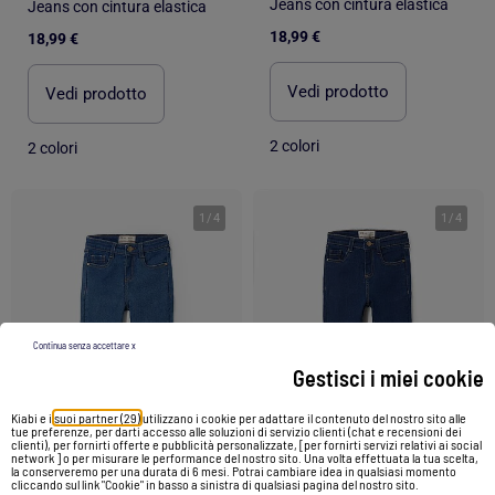
Jeans con cintura elastica
Jeans con cintura elastica
18,99 €
18,99 €
Vedi prodotto
Vedi prodotto
2 colori
2 colori
1
/
4
1
/
4
Continua senza accettare x
Gestisci i miei cookie
Kiabi e i
suoi partner (29)
utilizzano i cookie per adattare il contenuto del nostro sito alle
tue preferenze, per darti accesso alle soluzioni di servizio clienti (chat e recensioni dei
clienti), per fornirti offerte e pubblicità personalizzate, [per fornirti servizi relativi ai social
network ] o per misurare le performance del nostro sito. Una volta effettuata la tua scelta,
la conserveremo per una durata di 6 mesi. Potrai cambiare idea in qualsiasi momento
cliccando sul link "Cookie" in basso a sinistra di qualsiasi pagina del nostro sito.