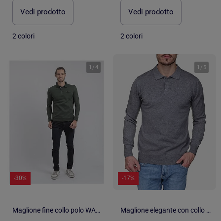
Vedi prodotto
Vedi prodotto
2 colori
2 colori
1
/
4
1
/
5
-30%
-17%
Maglione fine collo polo WAMITOL
Maglione elegante con collo a polo - Kenzarro