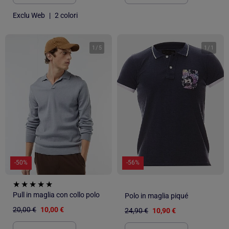
Exclu Web
|
2 colori
1
/
5
1
/
1
-50%
-56%
Pull in maglia con collo polo
Polo in maglia piqué
20,00 €
10,00 €
24,90 €
10,90 €