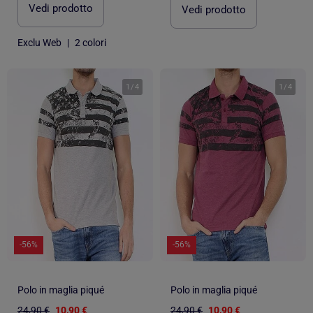
Vedi prodotto
Vedi prodotto
Exclu Web
|
2 colori
1
/
4
1
/
4
-56%
-56%
Polo in maglia piqué
Polo in maglia piqué
24,90 €
10,90 €
24,90 €
10,90 €