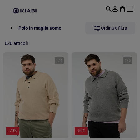
Passa al contenuto principale
Polo in maglia uomo
Ordina e filtra
626 articoli
1
/
4
1
/
5
-70%
-50%