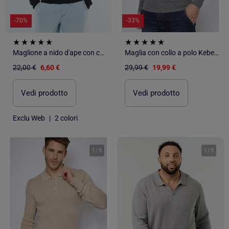
-70%
-33%
Maglione a nido d'ape con collo polo
Maglia con collo a polo Kebello
22,00 €
6,60 €
29,99 €
19,99 €
Vedi prodotto
Vedi prodotto
Exclu Web
|
2 colori
1
/
5
1
/
5