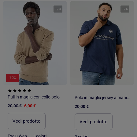
1
/
4
1
/
6
-70%
Pull in maglia con collo polo
Polo in maglia jersey a maniche corte
20,00 €
6,00 €
20,00 €
Vedi prodotto
Vedi prodotto
Exclu Web
|
1 colori
2 colori