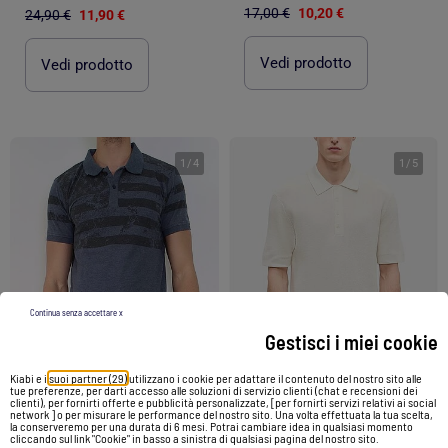
17,00 €
10,20 €
24,90 €
11,90 €
Vedi prodotto
Vedi prodotto
1
/
4
1
/
5
Continua senza accettare x
Gestisci i miei cookie
Kiabi e i
suoi partner (29)
utilizzano i cookie per adattare il contenuto del nostro sito alle
-56%
tue preferenze, per darti accesso alle soluzioni di servizio clienti (chat e recensioni dei
clienti), per fornirti offerte e pubblicità personalizzate, [per fornirti servizi relativi ai social
network ] o per misurare le performance del nostro sito. Una volta effettuata la tua scelta,
la conserveremo per una durata di 6 mesi. Potrai cambiare idea in qualsiasi momento
cliccando sul link "Cookie" in basso a sinistra di qualsiasi pagina del nostro sito.