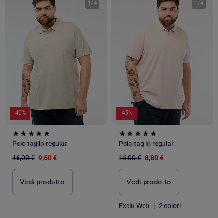
1
/
4
1
/
4
-40%
-45%
Polo taglio regular
Polo taglio regular
16,00 €
9,60 €
16,00 €
8,80 €
Vedi prodotto
Vedi prodotto
Exclu Web
|
2 colori