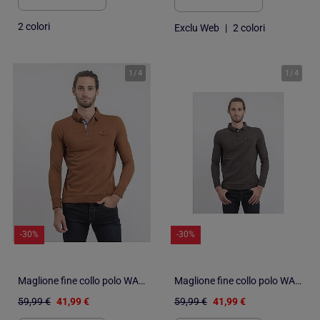
2 colori
Exclu Web
|
2 colori
1
/
4
1
/
4
-30%
-30%
Maglione fine collo polo WAMITOL
Maglione fine collo polo WAMITOL
59,99 €
41,99 €
59,99 €
41,99 €