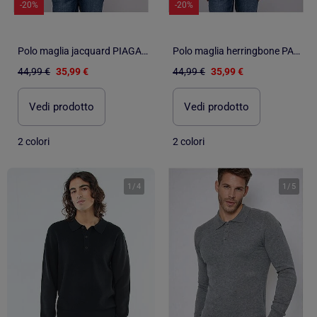
-20%
-20%
Polo maglia jacquard PIAGARA
Polo maglia herringbone PASTITCH
44,99 €
35,99 €
44,99 €
35,99 €
Vedi prodotto
Vedi prodotto
2 colori
2 colori
1
/
4
1
/
5