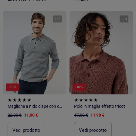
1
/
5
1
/
4
-50%
-30%
Maglione a nido d'ape con collo polo
Polo in maglia effetto tricot
22,00 €
11,00 €
17,00 €
11,90 €
Vedi prodotto
Vedi prodotto