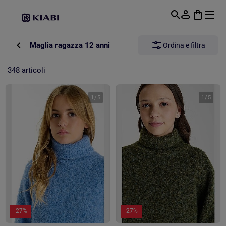
Passa al contenuto principale
Maglia ragazza 12 anni
Ordina e filtra
348 articoli
1
/
5
1
/
5
-27%
-27%