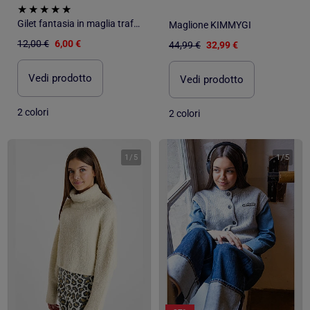
Gilet fantasia in maglia traforata
Maglione KIMMYGI
12,00 €
6,00 €
44,99 €
32,99 €
Vedi prodotto
Vedi prodotto
2 colori
2 colori
1
/
5
1
/
5