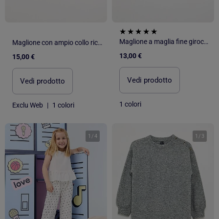
Maglione a maglia fine girocollo
Maglione con ampio collo ricamato fantasia
13,00 €
15,00 €
Vedi prodotto
Vedi prodotto
1 colori
Exclu Web
|
1 colori
1
/
4
1
/
3