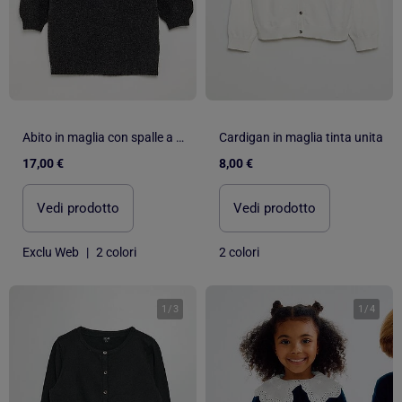
Abito in maglia con spalle a volant
Cardigan in maglia tinta unita
17,00 €
8,00 €
Vedi prodotto
Vedi prodotto
Exclu Web
|
2 colori
2 colori
1
/
3
1
/
4