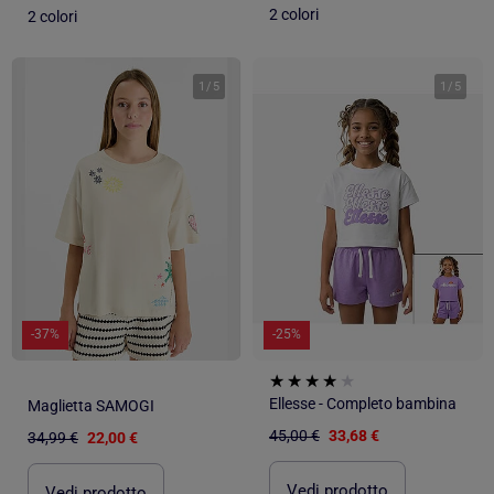
2 colori
2 colori
1
/
5
1
/
5
-37%
-25%
Ellesse - Completo bambina
Maglietta SAMOGI
45,00 €
33,68 €
34,99 €
22,00 €
Vedi prodotto
Vedi prodotto