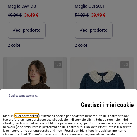
Maglia DAVIDGI
Maglia ODRAGI
49,99 €
36,49 €
54,99 €
39,99 €
Vedi prodotto
Vedi prodotto
2 colori
2 colori
1
/
3
1
/
3
Continua senza accettare x
Gestisci i miei cookie
Kiabi e i
suoi partner (29)
utilizzano i cookie per adattare il contenuto del nostro sito alle
tue preferenze, per darti accesso alle soluzioni di servizio clienti (chat e recensioni dei
clienti), per fornirti offerte e pubblicità personalizzate, [per fornirti servizi relativi ai social
network ] o per misurare le performance del nostro sito. Una volta effettuata la tua scelta,
la conserveremo per una durata di 6 mesi. Potrai cambiare idea in qualsiasi momento
cliccando sul link "Cookie" in basso a sinistra di qualsiasi pagina del nostro sito.