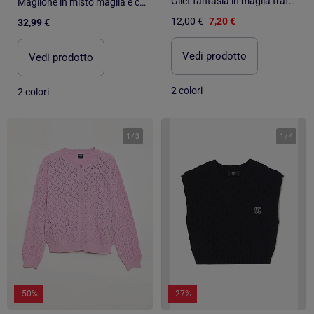
Gilet fantasia in maglia traforata
Maglione in misto maglia e cotone
12,00 €
7,20 €
32,99 €
Vedi prodotto
Vedi prodotto
2 colori
2 colori
1
/
3
1
/
4
-50%
-27%