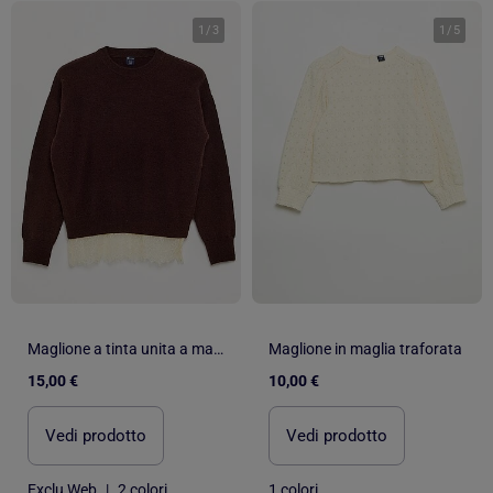
1
/
3
1
/
5
Maglione a tinta unita a maglia fine con bordo in pizzo
Maglione in maglia traforata
15,00 €
10,00 €
Vedi prodotto
Vedi prodotto
Exclu Web
|
2 colori
1 colori