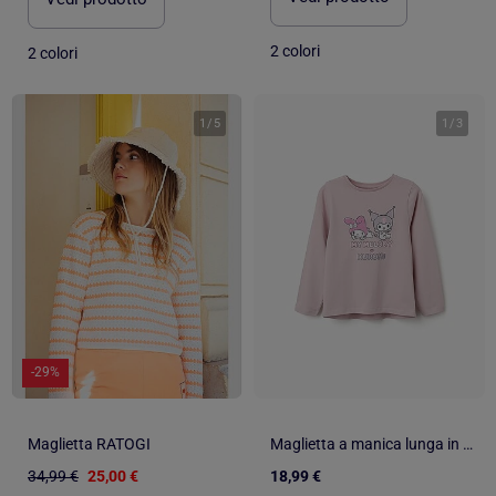
2 colori
2 colori
1
/
5
1
/
3
-29%
Maglietta RATOGI
Maglietta a manica lunga in cotone con stampa Kuromi
34,99 €
25,00 €
18,99 €