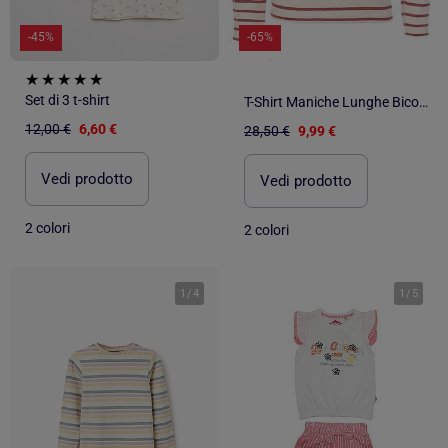
-45%
-65%
Set di 3 t-shirt
T-Shirt Maniche Lunghe Bicolore per Ragazza con Stampa 'Elle est ou la mer Tuner'
12,00 €
6,60 €
28,50 €
9,99 €
Vedi prodotto
Vedi prodotto
2 colori
2 colori
1
/
4
1
/
5