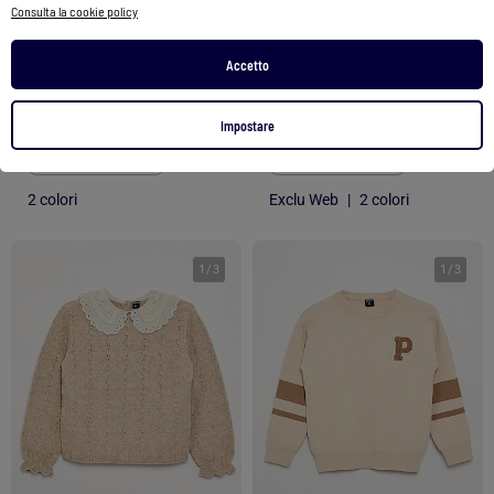
Consulta la cookie policy
Maglione JOUAGI
Maglione con ampio collo ricamato fantasia
Accetto
44,99 €
15,00 €
Impostare
Vedi prodotto
Vedi prodotto
2 colori
Exclu Web
|
2 colori
1
/
3
1
/
3