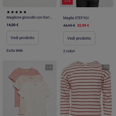
-27%
Maglione girocollo con fiori all'uncinetto tinta unita
Maglia STEFYGI
14,00 €
44,99 €
32,99 €
Vedi prodotto
Vedi prodotto
Exclu Web
2 colori
1
/
4
1
/
2