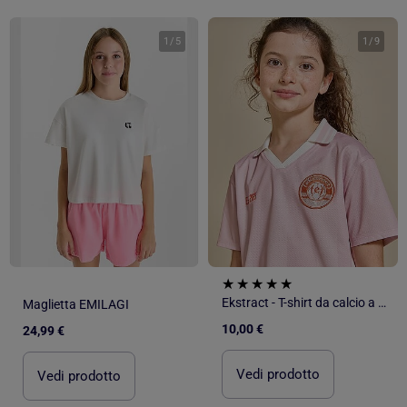
1
/
5
1
/
9
Ekstract - T-shirt da calcio a maniche corte
Maglietta EMILAGI
10,00 €
24,99 €
Vedi prodotto
Vedi prodotto