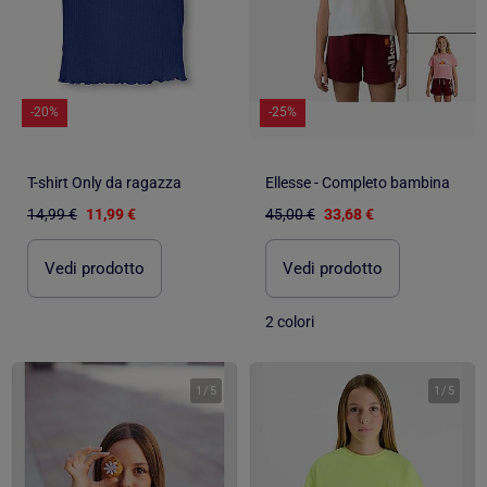
-20%
-25%
T-shirt Only da ragazza
Ellesse - Completo bambina
14,99 €
11,99 €
45,00 €
33,68 €
Vedi prodotto
Vedi prodotto
2 colori
1
/
5
1
/
5