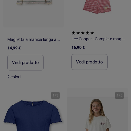
Lee Cooper - Completo maglietta e short
Maglietta a manica lunga a costine a righe
16,90 €
14,99 €
Vedi prodotto
Vedi prodotto
2 colori
1
/
3
1
/
5