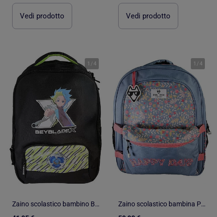
Vedi prodotto
Vedi prodotto
1
/
4
1
/
4
Zaino scolastico bambino Beyblade X 38 cm nero e verde 2 scomparti
Zaino scolastico bambina POL FOX HAPPY JEAN reversibile 2 scomparti blu navy motivo fiore