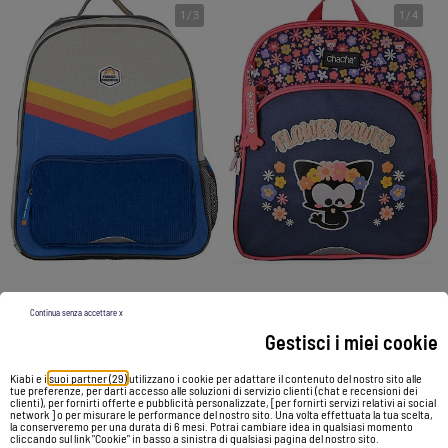
1
/
3
1
/
4
Zaino bambino 2 scomparti FRENCH DISORDER stile color block rétro
Zaino mini scuola bambina 1 scomparto CHACHA blu rosa
Continua senza accettare x
44,90 €
19,90 €
Gestisci i miei cookie
Kiabi e i
suoi partner (29)
utilizzano i cookie per adattare il contenuto del nostro sito alle
Vedi prodotto
Vedi prodotto
tue preferenze, per darti accesso alle soluzioni di servizio clienti (chat e recensioni dei
clienti), per fornirti offerte e pubblicità personalizzate, [per fornirti servizi relativi ai social
network ] o per misurare le performance del nostro sito. Una volta effettuata la tua scelta,
la conserveremo per una durata di 6 mesi. Potrai cambiare idea in qualsiasi momento
cliccando sul link "Cookie" in basso a sinistra di qualsiasi pagina del nostro sito.