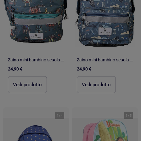
Zaino mini bambino scuola materna POL FOX Robot blu motivo robot
Zaino mini bambino scuola materna POL FOX Surf blu motivo surf e onda
24,90 €
24,90 €
Vedi prodotto
Vedi prodotto
1
/
4
1
/
5