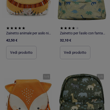
Zainetto animale per asilo nido e scuola materna | Sassi Junior
Zainetto per l'asilo con fantasie giocose | A Little Lovely Company
42,50 €
32,10 €
Vedi prodotto
Vedi prodotto
1
/
5
1
/
5