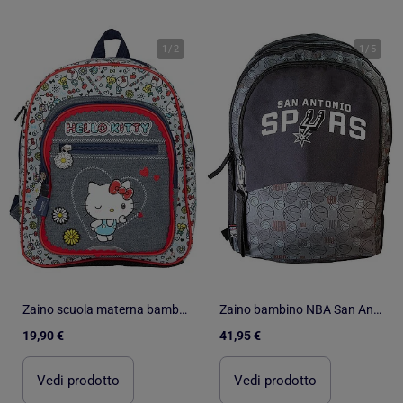
1
/
2
1
/
5
Zaino scuola materna bambina HELLO KITTY Kiss Kiss
Zaino bambino NBA San Antonio Spurs grigio e nero 2 scomparti
19,90 €
41,95 €
Vedi prodotto
Vedi prodotto