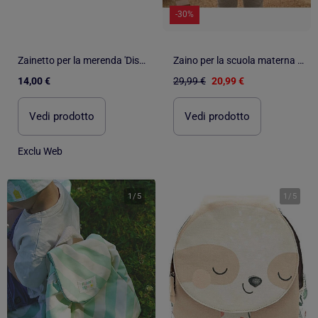
-30%
Zainetto per la merenda 'Disney' 'Mickey
Zaino per la scuola materna in cotone a - SAUTHON
14,00 €
29,99 €
20,99 €
Vedi prodotto
Vedi prodotto
Exclu Web
1
/
5
1
/
5