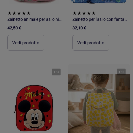
Zainetto animale per asilo nido e scuola materna | Sassi Junior
Zainetto per l'asilo con fantasie giocose | A Little Lovely Company
42,50 €
32,10 €
Vedi prodotto
Vedi prodotto
1
/
4
1
/
5