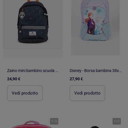
Zaino mini bambino scuola materna POL FOX Robot blu navy motivo robot
Disney - Borsa bambina 38x22x12 cm
24,90 €
27,90 €
Vedi prodotto
Vedi prodotto
1
/
5
1
/
2