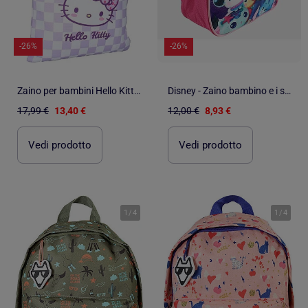
-26%
-26%
Zaino per bambini Hello Kitty per la scuola dell'infanzia
Disney - Zaino bambino e i suoi amici
17,99 €
13,40 €
12,00 €
8,93 €
Vedi prodotto
Vedi prodotto
1
/
4
1
/
4