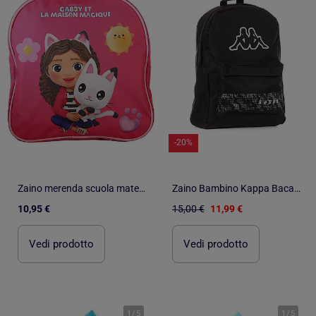
-20%
Zaino merenda scuola materna bambina Gabby’s Dollhouse 24 cm rosa 1 scomparto
Zaino Bambino Kappa Bacamo
10,95 €
15,00 €
11,99 €
Vedi prodotto
Vedi prodotto
1
/
5
1
/
5