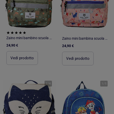
Zaino mini bambino scuola materna POL FOX Road Trip verde motivo van e avventura
Zaino mini bambina scuola materna POL FOX Dream rosa motivo gatto e cuore
24,90 €
24,90 €
Vedi prodotto
Vedi prodotto
1
/
4
1
/
5