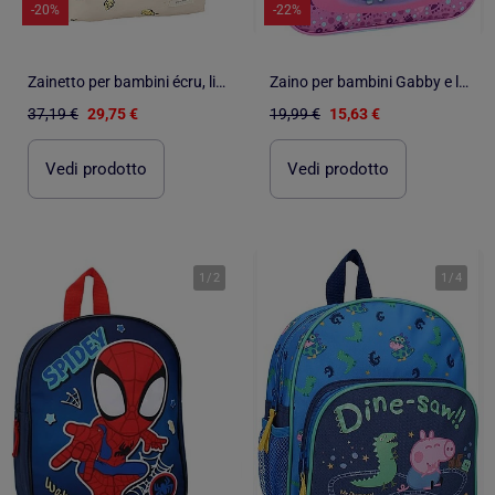
-20%
-22%
Zainetto per bambini écru, limoni | Kidzroom
Zaino per bambini Gabby e la casa magica per la scuola dell'infanzia
37,19 €
29,75 €
19,99 €
15,63 €
Vedi prodotto
Vedi prodotto
1
/
2
1
/
4