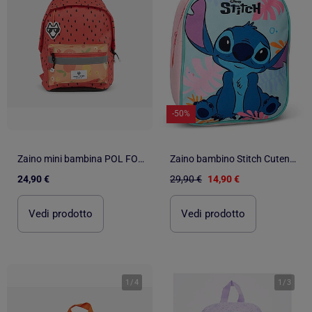
-50%
Zaino mini bambina POL FOX TUTTI FRUTTI rosso e arancione motivo frutta scuola materna
Zaino bambino Stitch Cuteness Overload 29 cm 795-00225
24,90 €
29,90 €
14,90 €
Vedi prodotto
Vedi prodotto
1
/
4
1
/
3