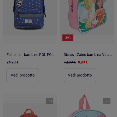
-26%
Zaino mini bambino POL FOX CATCH blu motivo stella scuola materna
Disney - Zaino bambina Vaiana
24,90 €
12,00 €
8,93 €
Vedi prodotto
Vedi prodotto
1
/
4
1
/
5