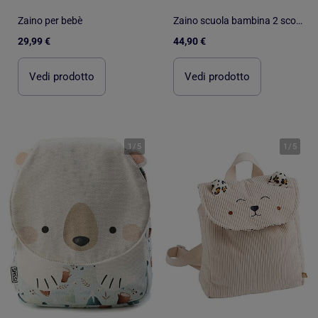
Zaino per bebè
Zaino scuola bambina 2 scomparti MARSHMALLOW Funny Love rosa
29,99 €
44,90 €
Vedi prodotto
Vedi prodotto
1
/
5
1
/
5