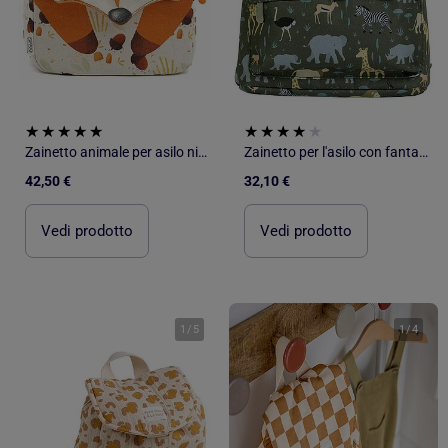
Zainetto animale per asilo nido e scuola materna | Sassi Junior
Zainetto per l'asilo con fantasie giocose | A Little Lovely Company
42,50 €
32,10 €
Vedi prodotto
Vedi prodotto
1
/
5
1
/
4