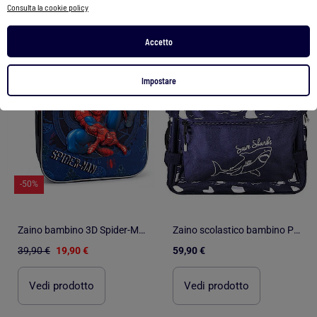
Consulta la cookie policy
1
/
5
1
/
4
Accetto
Impostare
-50%
Zaino bambino 3D Spider-Man Simply Special SPIDERMAN
Zaino scolastico bambino POL FOX SHARK reversibile 2 scomparti blu navy motivo squalo
39,90 €
19,90 €
59,90 €
Vedi prodotto
Vedi prodotto