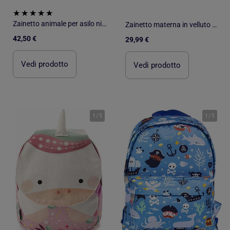
Zainetto animale per asilo nido e scuola materna | Sassi Junior
Zainetto materna in velluto a coste con dolci orecchiette per - SAUTHON
42,50 €
29,99 €
Vedi prodotto
Vedi prodotto
1
/
5
1
/
5