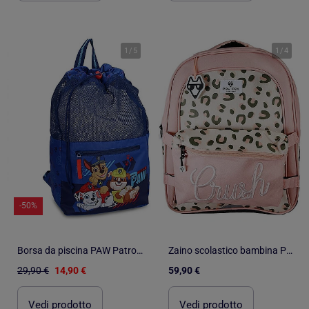
1
/
5
1
/
4
-50%
Borsa da piscina PAW Patrol Travel Treasures bambino 520-00500
Zaino scolastico bambina POL FOX CRUSH reversibile 2 scomparti rosa motivo leopardato
29,90 €
14,90 €
59,90 €
Vedi prodotto
Vedi prodotto