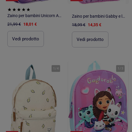
Zaino per bambini Unicorn Academy per la scuola dell'infanzia
Zaino per bambini Gabby e la casa magica per la scuola dell'infanzia
21,99 €
18,01 €
18,99 €
14,35 €
Vedi prodotto
Vedi prodotto
1
/
4
1
/
3