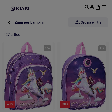
Passa al contenuto principale
Zaini per bambini
Ordina e filtra
427 articoli
1
/
4
1
/
4
-21%
-28%