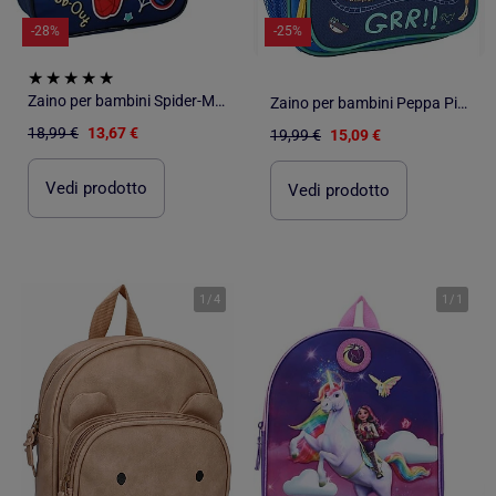
-28%
-25%
Zaino per bambini Spider-Man per la scuola dell'infanzia
Zaino per bambini Peppa Pig per la scuola dell'infanzia
18,99 €
13,67 €
19,99 €
15,09 €
Vedi prodotto
Vedi prodotto
1
/
4
1
/
1