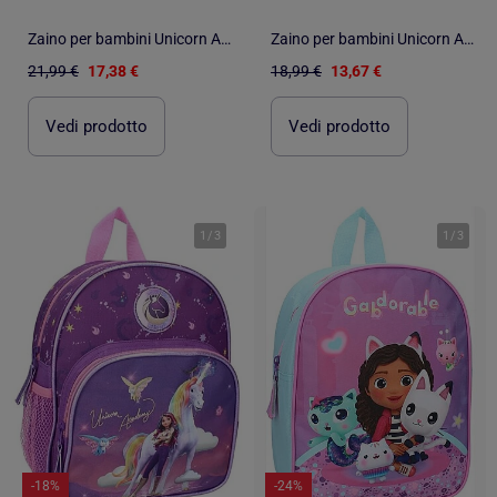
Zaino per bambini Unicorn Academy per la scuola dell'infanzia
Zaino per bambini Unicorn Academy per la scuola dell'infanzia
21,99 €
17,38 €
18,99 €
13,67 €
Vedi prodotto
Vedi prodotto
1
/
3
1
/
3
-18%
-24%