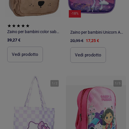
-18%
Zaino per bambini color sabbia beary excited, kidzroom | Kidzroom
Zaino per bambini Unicorn Academy per Scuola dell'infanzia
39,27 €
20,99 €
17,25 €
Vedi prodotto
Vedi prodotto
1
/
2
1
/
5