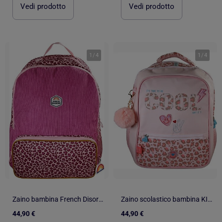
Vedi prodotto
Vedi prodotto
1
/
4
1
/
4
Zaino bambina French Disorder in velluto 2 scomparti motivo leopardato rosa
Zaino scolastico bambina KIP Graou 2 scomparti rosa motivo leopardato
44,90 €
44,90 €