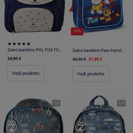
-50%
Zaino bambino POL FOX FOXY reversibile 1 scomparto blu scuola materna
Zaino bambino Paw Patrol Go Pups Go 520-4540
24,90 €
43,90 €
21,90 €
Vedi prodotto
Vedi prodotto
1
/
3
1
/
3