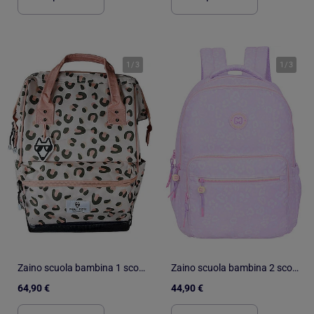
1
/
3
1
/
3
Zaino scuola bambina 1 scomparto POL FOX Crush rosa motivo leopardo
Zaino scuola bambina 2 scomparti MARSHMALLOW Party Jungle pastello
64,90 €
44,90 €