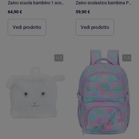
Zaino scuola bambino 1 scomparto POL FOX Space Invader grigio motivo extraterrestre gaming
Zaino scolastico bambina POL FOX HAPPY BLUSH reversibile 2 scomparti rosa motivo fiore
64,90 €
59,90 €
Vedi prodotto
Vedi prodotto
1
/
3
1
/
3