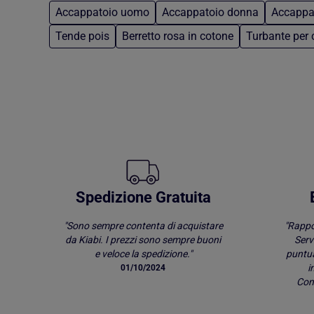
Accappatoio uomo
Accappatoio donna
Accappa
Tende pois
Berretto rosa in cotone
Turbante per 
Torna al contenuto principale
Spedizione Gratuita
"Sono sempre contenta di acquistare
"Rappo
da Kiabi. I prezzi sono sempre buoni
Serv
e veloce la spedizione."
puntu
i
01/10/2024
Comp