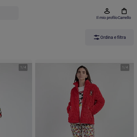
Il mio profilo
Carrello
Ordina e filtra
1
/
4
1
/
4