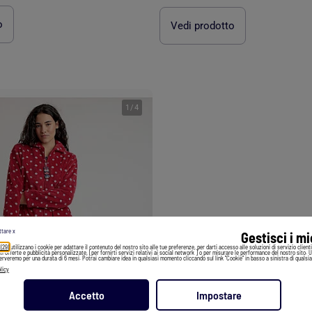
o
Vedi prodotto
1
/
4
ttare x
Gestisci i m
 (29)
utilizzano i cookie per adattare il contenuto del nostro sito alle tue preferenze, per darti accesso alle soluzioni di servizio client
irti offerte e pubblicità personalizzate, [per fornirti servizi relativi ai social network ] o per misurare le performance del nostro sito. 
serveremo per una durata di 6 mesi. Potrai cambiare idea in qualsiasi momento cliccando sul link "Cookie" in basso a sinistra di qualsia
licy
Accetto
Impostare