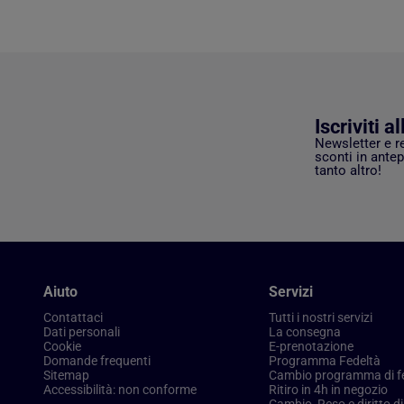
Iscriviti a
Newsletter e r
sconti in antep
tanto altro!
Aiuto
Servizi
Contattaci
Tutti i nostri servizi
Dati personali
La consegna
Cookie
E-prenotazione
Domande frequenti
Programma Fedeltà
Sitemap
Cambio programma di f
Accessibilità: non conforme
Ritiro in 4h in negozio