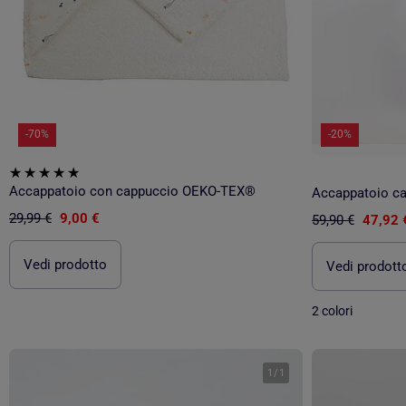
-70%
-20%
Accappatoio con cappuccio OEKO-TEX®
29,99 €
9,00 €
59,90 €
47,92 
Vedi prodotto
Vedi prodott
2 colori
1
/
1