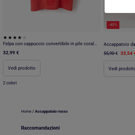
-40%
Felpa con cappuccio convertibile in pile coral 'monsters of emotions'
32,99 €
55,90 €
33,54 
Vedi prodotto
Vedi prodott
2 colori
/
Home
Accappatoio rosso
Raccomandazioni