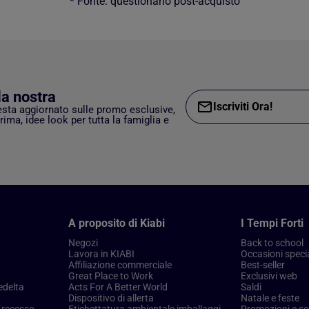
* Fonte: questionario post-acquisto
lla nostra
Iscriviti Ora!
esta aggiornato sulle promo esclusive,
rima, idee look per tutta la famiglia e
A proposito di Kiabi
I Tempi Forti
Negozi
Back to school
Lavora in KIABI
Occasioni specia
Affiliazione commerciale
Best-seller
Great Place to Work
Exclusivi web
edelta
Acts For A Better World
Saldi
Dispositivo di allerta
Natale e feste