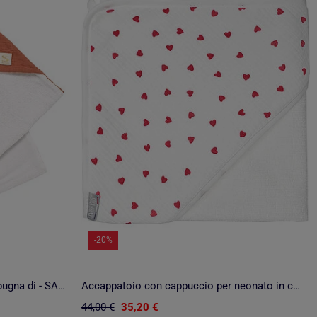
-20%
Accappatoio in doppia garza e spugna di - SAUTHON
Accappatoio con cappuccio per neonato in cotone e bambù | SEVIRA KIDS
44,00 €
35,20 €