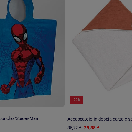
-20%
poncho 'Spider-Man'
36,72 €
29,38 €