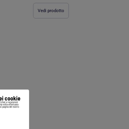
Vedi prodotto
iei cookie
i (chat e recensioni
Una volta effettuata
si pagina del nostro