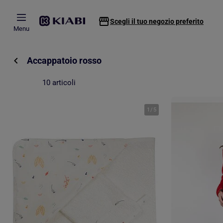
Passa al contenuto principale
Scegli il tuo negozio preferito
Menu
Accappatoio rosso
10 articoli
1
/
5