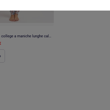
Accappatoio da college a maniche lunghe caldo Disney Minnie Mouse per donna
€
o