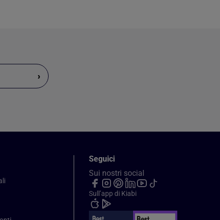
›
Seguici
Sui nostri social
li
Sull’app di Kiabi