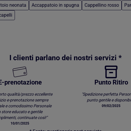
toio neonata
Accappatoio in spugna
Cappellino rosso
Pan
capelli
I clienti parlano dei nostri servizi *
E-prenotazione
Punto Ritiro
rto qualità/prezzo eccellente
"Spedizione perfetta Person
izio e-prenotazione sempre
punto gentile e disponibil
ale e comodissimo Personale
09/02/2025
n store educato e gentile
limenti, continuate così!"
10/01/2025