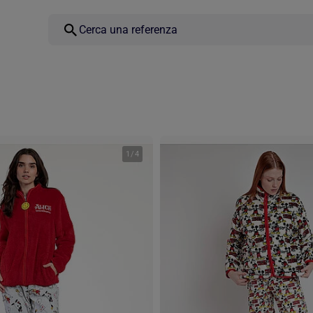
1
/
4