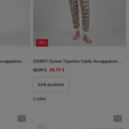
-20%
DISNEY Donna Topolino Caldo Accappatoio a Maniche Lunghe
DISNEY Donna Topolino Caldo Accappatoio a Maniche Lunghe
60,99 €
48,79 €
Vedi prodotto
2 colori
1
/
1
1
/
3