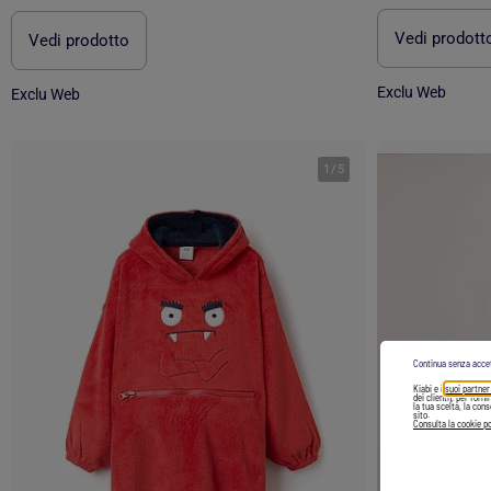
Vedi prodott
Vedi prodotto
Exclu Web
Exclu Web
1
/
5
Continua senza acce
Kiabi e i
suoi partner
dei clienti), per forn
la tua scelta, la con
sito.
Consulta la cookie po