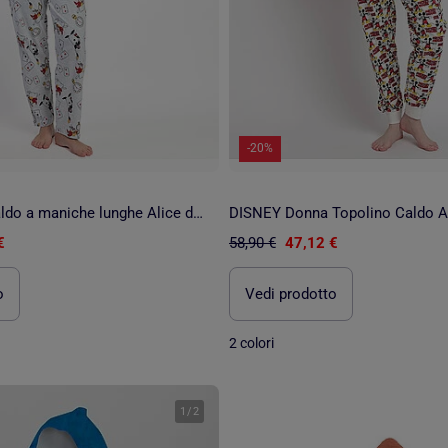
-20%
Accappatoio caldo a maniche lunghe Alice da donna DISNEY
€
58,90 €
47,12 €
o
Vedi prodotto
2 colori
1
/
2