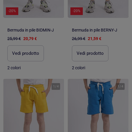
-20%
-20%
Bermuda in pile BIDMIN-J
Bermuda in pile BERNY-J
25,99 €
20,79 €
26,99 €
21,59 €
Vedi prodotto
Vedi prodotto
2 colori
2 colori
1
/
4
1
/
4