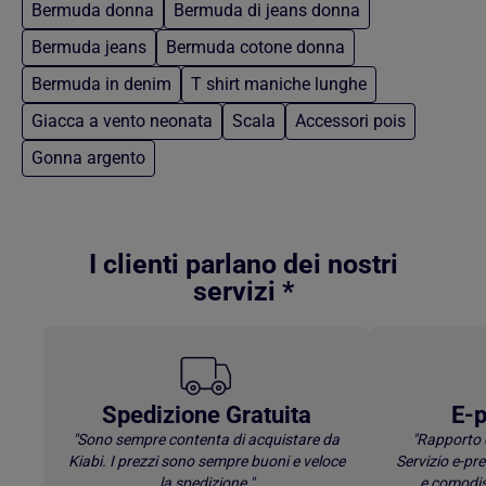
Bermuda donna
Bermuda di jeans donna
Bermuda jeans
Bermuda cotone donna
Bermuda in denim
T shirt maniche lunghe
Giacca a vento neonata
Scala
Accessori pois
Gonna argento
Torna al contenuto principale
I clienti parlano dei nostri
servizi *
Spedizione Gratuita
E-p
"Sono sempre contenta di acquistare da
"Rapporto 
Kiabi. I prezzi sono sempre buoni e veloce
Servizio e-p
la spedizione."
e comodis