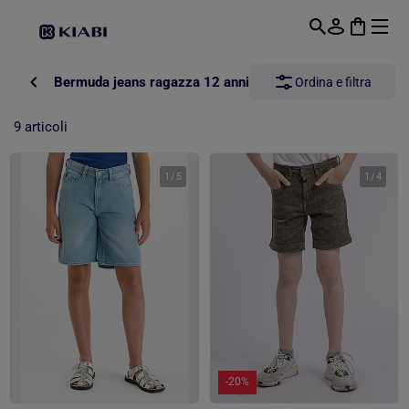
Passa al contenuto principale
Bermuda jeans ragazza 12 anni
Ordina e filtra
9 articoli
1
/
5
1
/
4
-20%