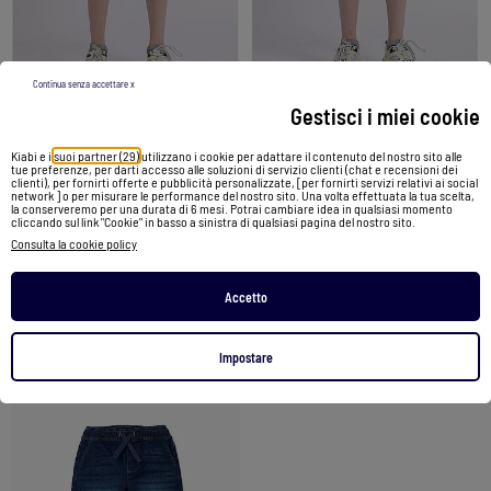
-20%
-20%
Continua senza accettare x
Gestisci i miei cookie
Bermuda in pile BIDMIN-J
Bermuda in pile BIDMIN-J
Kiabi e i
suoi partner (29)
utilizzano i cookie per adattare il contenuto del nostro sito alle
tue preferenze, per darti accesso alle soluzioni di servizio clienti (chat e recensioni dei
25,99 €
20,79 €
25,99 €
20,79 €
clienti), per fornirti offerte e pubblicità personalizzate, [per fornirti servizi relativi ai social
network ] o per misurare le performance del nostro sito. Una volta effettuata la tua scelta,
la conserveremo per una durata di 6 mesi. Potrai cambiare idea in qualsiasi momento
cliccando sul link "Cookie" in basso a sinistra di qualsiasi pagina del nostro sito.
Vedi prodotto
Vedi prodotto
Consulta la cookie policy
2 colori
2 colori
Accetto
Impostare
1
/
4